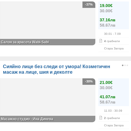
-37%
19.00€
30.00€
37.16лв
58.67лв
30.01
- 7.09
4
грабнати
Салон за красота Wabi-Sabi
Стара Загора
Сияйно лице без следи от умора! Козметичен
масаж на лице, шия и деколте
-30%
21.00€
30.00€
41.07лв
58.67лв
11.03
- 30.09
2
грабнати
Масажно студио - Ина Динева
Стара Загора