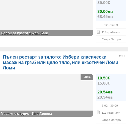
35.00€
30.00лв
68.45лв
3.12
- 14.09
118
грабнати
Салон за красота Wabi-Sabi
Стара Загора
Пълен рестарт за тялото: Избери класически
масаж на гръб или цяло тяло, или екзотичен Ломи
Ломи
-30%
10.50€
15.00€
20.54лв
29.34лв
7.02
- 30.09
117
грабнати
Масажно студио - Ина Динева
Стара Загора