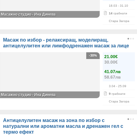
18.03
- 31.10
14
грабнати
Масажно студио - Ина Динева
Стара Загора
Масаж по избор - релаксиращ, моделиращ,
антицелулитен или лимфодренажен масаж за лице
-30%
21.00€
30.00€
41.07лв
58.67лв
3.04
- 25.09
9
грабнати
Масажно студио - Ина Динева
Стара Загора
Антицелулитен масаж на зона по избор с
натурални или ароматни масла и дренажен гел с
термо ефект