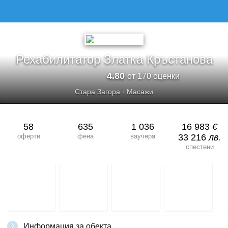
РЕХАБИЛИТАТОР ЗЛАТКА КРЪСТАНОВА
Рехабилитатор Златка Кръстанова
4.80
от 170 оценки
Стара Загора
·
Масажи
58
635
1 036
16 983
€
оферти
фена
ваучера
33 216
лв.
спестени
Информация за обекта