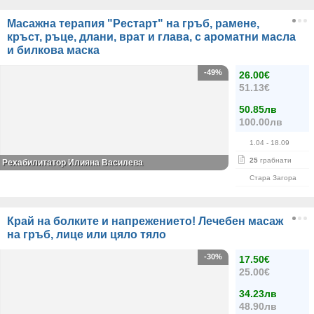
Масажна терапия "Рестарт" на гръб, рамене,
кръст, ръце, длани, врат и глава, с ароматни масла
и билкова маска
-49%
26.00€
51.13€
50.85лв
100.00лв
1.04
- 18.09
25
грабнати
Рехабилитатор Илияна Василева
Стара Загора
Край на болките и напрежението! Лечебен масаж
на гръб, лице или цяло тяло
-30%
17.50€
25.00€
34.23лв
48.90лв