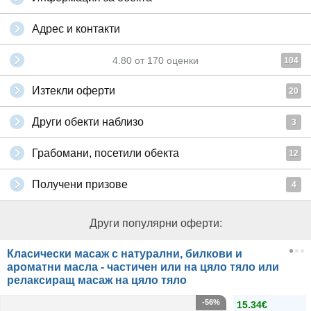
Адрес и контакти
4.80
от
170
оценки
104
Изтекли оферти
20
Други обекти наблизо
3
Грабомани, посетили обекта
12
Получени призове
4
Други популярни оферти:
Класически масаж с натурални, билкови и
ароматни масла - частичен или на цяло тяло или
релаксиращ масаж на цяло тяло
-56%
15.34€