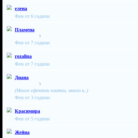
елена
Фен от 6 години
Пламена
5
Фен от 7 години
rozalina
Фен от 7 години
Диана
5
(Много ефектни плитки, много к..)
Фен от 3 години
Красимира
Фен от 5 години
Жейна