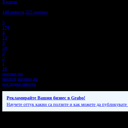
3
приза
4,5
148
ревюта
215
оценки
Оценки:
5
174
4
13
3
10
2
2
1
16
оценки по
месеци
оценки по
последни оферти
Рекламирайте Вашия бизнес в Grabo!
Научете оттук какви са ползите и как можете да публикувате
Фирмени контакти