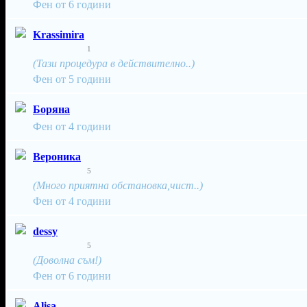
Фен от 6 години
Krassimira
1
(Тази процедура в действително..)
Фен от 5 години
Боряна
Фен от 4 години
Вероника
5
(Много приятна обстановка,чист..)
Фен от 4 години
dessy
5
(Доволна съм!)
Фен от 6 години
Alisa