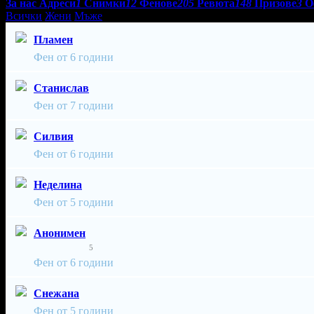
За нас
Адреси
1
Снимки
12
Фенове
205
Ревюта
148
Призове
3
О
Всички
Жени
Мъже
Пламен
Фен от 6 години
Станислав
Фен от 7 години
Силвия
Фен от 6 години
Неделина
Фен от 5 години
Анонимен
5
Фен от 6 години
Снежана
Фен от 5 години