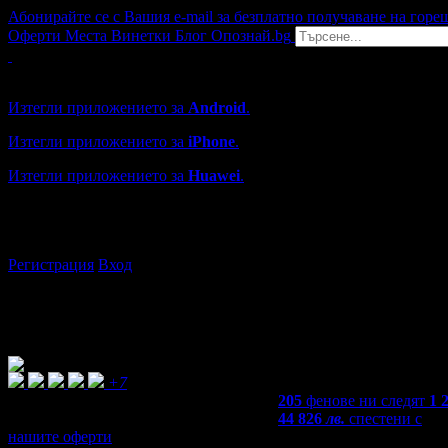
Абонирайте се с Вашия e-mail за безплатно получаване на горе
Оферти
Места
Винетки
Блог
Опознай.bg
Grabo мобилна версия
Изтегли приложението за
Android
.
Изтегли приложението за
iPhone
.
Изтегли приложението за
Huawei
.
...или отвори
grabo.bg
Регистрация
Вход
+7
205
фенове ни следят
1 
44 826
лв.
спестени с
нашите оферти