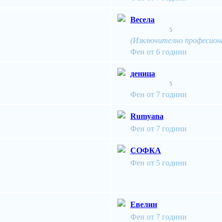
Весела
5
(Изключително професионал
Фен от 6 години
деница
5
Фен от 7 години
Rumyana
Фен от 7 години
СОФКА
Фен от 5 години
Евелин
Фен от 7 години