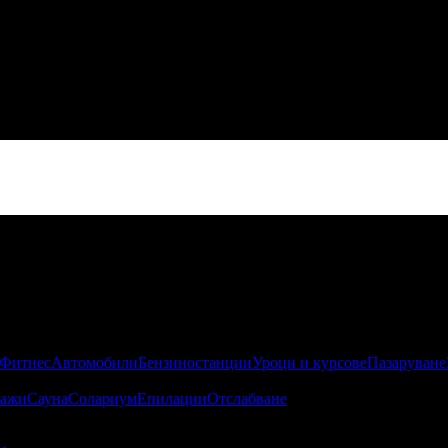
 Фитнес
Автомобили
Бензиностанции
Уроци и курсове
Пазаруване
ажи
Сауна
Солариум
Епилации
Отслабване