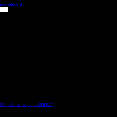
щите оферти!
252
грабнати ваучери
22 919
€