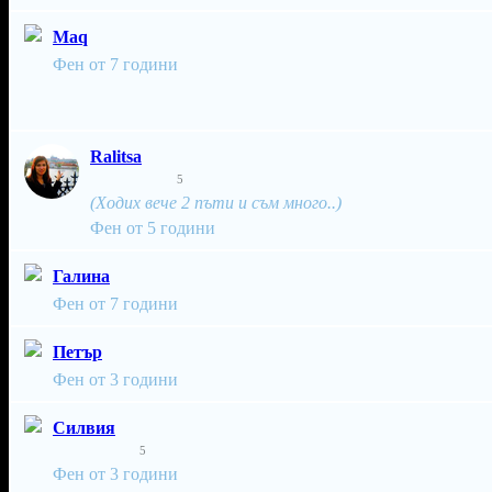
Maq
Фен от 7 години
Ralitsa
5
(Ходих вече 2 пъти и съм много..)
Фен от 5 години
Галина
Фен от 7 години
Петър
Фен от 3 години
Силвия
5
Фен от 3 години