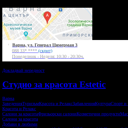
Понеделник - Неделя: 10:30 - 20:30ч.
Варна, ул. Генерал Цимерман 3
1
088 33* ****
(скрит)
Понеделник - Неделя: 10:30 - 20:30ч.
Екстри
Докладвай нередност
Студио за красота Estetic
Варна
Заведения
Туризъм
Красота и Релакс
Забавления
Култура
Спорт и
Красота и Релакс
Салони за красота
Фризьорски салони
Козметични продукти
Мас
Салони за красота
Добави в любими