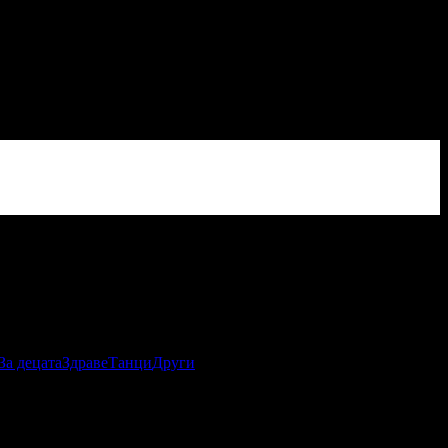
За децата
Здраве
Танци
Други