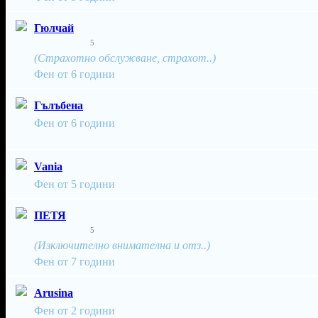
Гюлчай
5
(Страхотно обслужване, страхот..)
Фен от 6 години
Гълъбена
Фен от 6 години
Vania
Фен от 5 години
ПЕТЯ
5
(Изключително внимателна и отз..)
Фен от 7 години
Arusina
Фен от 2 години