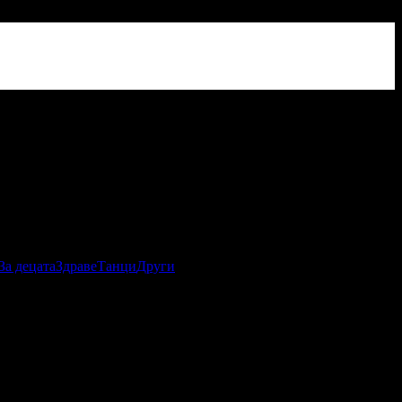
За децата
Здраве
Танци
Други