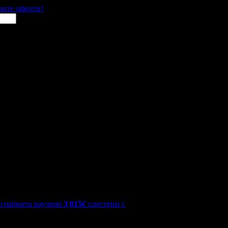
щите оферти!
грабнати ваучери
3 015
€
спестени с