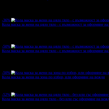
Цена:
3.58€
5.11€
·
5
·
3
·
456
·
01.02.2025г
·
81
·
5.0
-36%
Кола маска за жени на цяло тяло - с възможност за оформяне н
Цена:
32.21€
50.11€
·
1
·
1
·
480
·
25.01.2025г
·
143
·
5.0
-50%
Кола маска за жени на цяло тяло - с възможност за оформяне н
Цена:
16.62€
33.23€
·
9
·
9
·
752
·
28.10.2022г
·
27
·
5.0
-50%
Кола маска за жени на зона по избор, или оформяне на вежди
Цена:
0.77€
1.53€
·
5
·
2
·
906
·
28.02.2020г
·
20
-52%
Кола маска за жени на цяло тяло - без или със оформяне на веж
Цена:
12.73€
26.59€