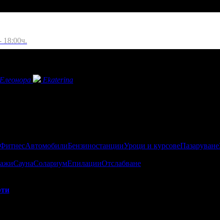
 18:00ч.
Елеонора
Ekaterina
 Фитнес
Автомобили
Бензиностанции
Уроци и курсове
Пазаруване
ажи
Сауна
Солариум
Епилации
Отслабване
рти