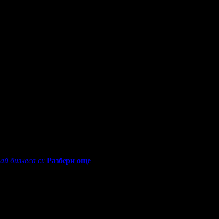
0 - 18:30ч)
ай бизнеса си
Разбери още