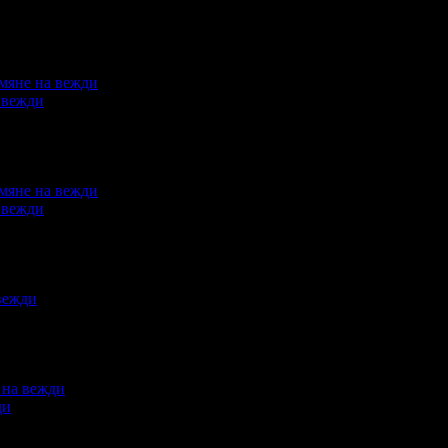
а вежди
а вежди
ди