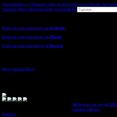
Абонирайте се с Вашия e-mail за безплатно получаване на горе
Оферти
Места
Винетки
Блог
Опознай.bg
Grabo мобилна версия
Изтегли приложението за
Android
.
Изтегли приложението за
iPhone
.
Изтегли приложението за
Huawei
.
...или отвори
grabo.bg
Регистрация
Вход
40
фенове ни следят
255
нашите оферти
3
приза