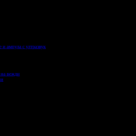
е и ампула с ултразвук
ди