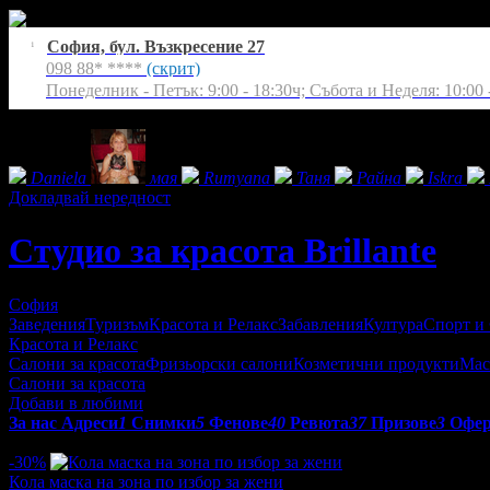
София, бул. Възкресение 27
1
098 88* ****
(скрит)
Понеделник - Петък: 9:00 - 18:30ч; Събота и Неделя: 10:00 -
Фенове на Студио за красота Brillante
Daniela
мая
Rumyana
Таня
Райна
Iskra
Докладвай нередност
Студио за красота Brillante
София
Заведения
Туризъм
Красота и Релакс
Забавления
Култура
Спорт и
Красота и Релакс
Салони за красота
Фризьорски салони
Козметични продукти
Мас
Салони за красота
Добави в любими
За нас
Адреси
1
Снимки
5
Фенове
40
Ревюта
37
Призове
3
Офе
Оферти от Студио за красота Brillante:
-30%
Кола маска на зона по избор за жени