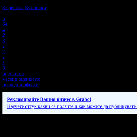
4,9
37
ревюта
68
оценки
Оценки:
5
64
4
2
3
1
2
1
1
0
оценки по
месеци
оценки по
последни оферти
Рекламирайте Вашия бизнес в Grabo!
Научете оттук какви са ползите и как можете да публикувате
Фирмени контакти
Понеделник - Петък: 9:00 - 18:30ч; Събота и Неделя: 10:00 - 18: