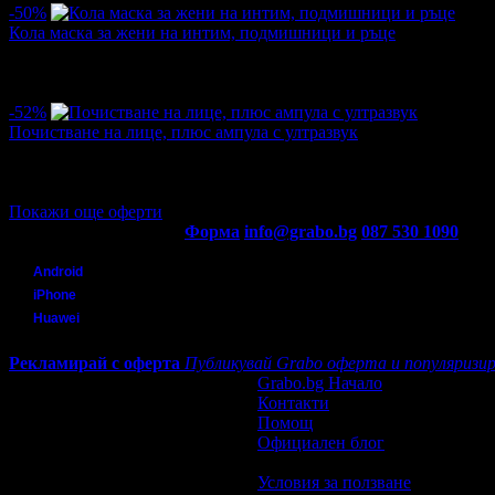
-50%
Кола маска за жени на интим, подмишници и ръце
Цена:
7.93€
15.85€
·
4
·
4
·
977
·
11.10.2019г
·
14
-52%
Почистване на лице, плюс ампула с ултразвук
Цена:
13.50€
28.12€
·
2
·
2
·
954
·
28.09.2019г
·
14
Покажи още оферти
Контакти с Grabo.bg:
Форма
info@grabo.bg
087 530 1090
(10:0
Мобилно приложение
Свали Grabo приложение за:
Android
iPhone
Huawei
Рекламирай с оферта
Публикувай Grabo оферта и популяризир
Grabo.bg Начало
Контакти
Помощ
Официален блог
Условия за ползване