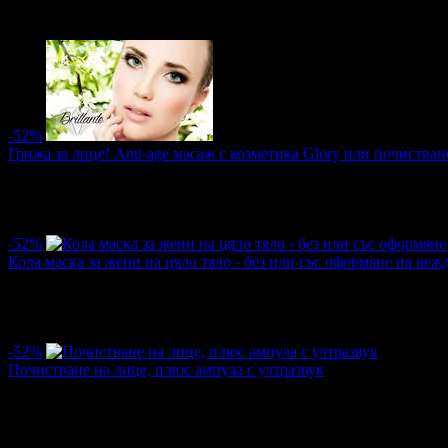
·
7
·
7
·
860
·
14.11.2019г
·
14
·
5.0
-52%
Грижа за лице! Аnti-age масаж с козметика Glory или почистван
Цена:
13.50€
28.12€
·
1
·
1
·
797
·
05.11.2019г
·
16
·
5.0
-52%
Кола маска за жени на цяло тяло - без или със оформяне на веж
Цена:
12.73€
26.59€
·
15
·
15
·
1199
·
25.10.2019г
·
15
·
5.0
-52%
Почистване на лице, плюс ампула с ултразвук
Цена:
13.50€
28.12€
·
4
·
3
·
814
·
16.10.2019г
·
15
·
5.0