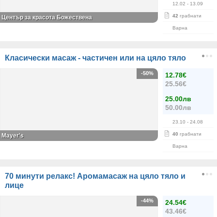
12.02
- 13.09
42
грабнати
Център за красота Божествена
Варна
Класически масаж - частичен или на цяло тяло
-50%
12.78€
25.56€
25.00лв
50.00лв
23.10
- 24.08
40
грабнати
Mayer's
Варна
70 минути релакс! Аромамасаж на цяло тяло и
лице
-44%
24.54€
43.46€