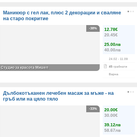
Маникюр с гел лак, плюс 2 декорации и сваляне
на старо покритие
-38%
12.78€
20.45€
25.00лв
40.00лв
24.02
- 11.09
45
грабнати
Студио за красота Мишел
Варна
Дълбокотъканен лечебен масаж за мъже - на
гръб или на цяло тяло
-33%
20.00€
30.00€
39.12лв
58.67лв