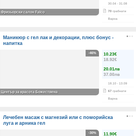
30.04
- 31.08
70
грабнати
Фризьорски салон Falco
Варна
Маникюр с гел лак и декорации, плюс бонус -
напитка
-46%
10.23€
18.92€
20.01лв
37.00лв
18.10
- 13.09
67
грабнати
Център за красота Божествена
Варна
Лечебен масаж с магнезий или с поморийска
луга и арника гел
-30%
11.90€