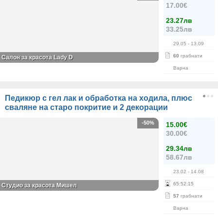
17.00€
23.27лв
33.25лв
29.05
- 13.09
60
грабнати
Салон за красота Lady D
Варна
Педикюр с гел лак и обработка на ходила, плюс
сваляне на старо покритие и 2 декорации
-50%
15.00€
30.00€
29.34лв
58.67лв
23.02
- 14.08
65
:
52
:
15
Студио за красота Мишел
57
грабнати
Варна