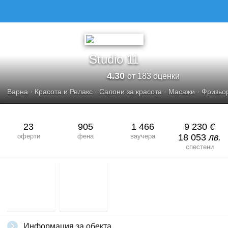
Studio 11
4.30
от 183 оценки
Варна
·
Красота и Релакс
·
Салони за красота
·
Масажи
·
Фризьо
23
905
1 466
9 230
€
оферти
фена
ваучера
18 053
лв.
спестени
Информация за обекта