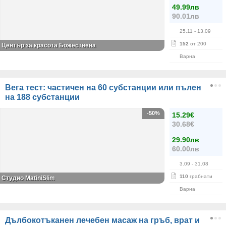
49.99лв
90.01лв
25.11
- 13.09
152
от 200
Център за красота Божествена
Варна
Вега тест: частичен на 60 субстанции или пълен
на 188 субстанции
-50%
15.29€
30.68€
29.90лв
60.00лв
3.09
- 31.08
110
грабнати
Студио MatiniSlim
Варна
Дълбокотъканен лечебен масаж на гръб, врат и