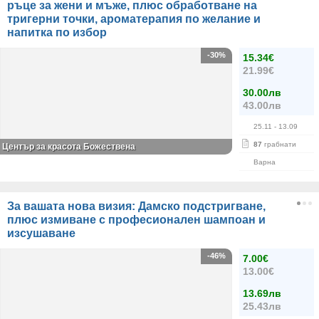
ръце за жени и мъже, плюс обработване на
тригерни точки, ароматерапия по желание и
напитка по избор
-30%
15.34€
21.99€
30.00лв
43.00лв
25.11
- 13.09
87
грабнати
Център за красота Божествена
Варна
За вашата нова визия: Дамско подстригване,
плюс измиване с професионален шампоан и
изсушаване
-46%
7.00€
13.00€
13.69лв
25.43лв