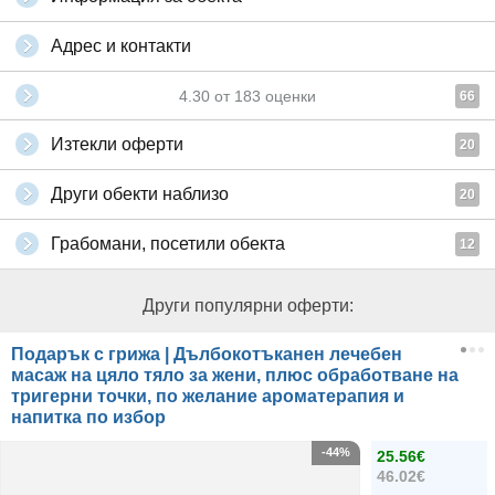
Адрес и контакти
4.30
от
183
оценки
66
Изтекли оферти
20
Други обекти наблизо
20
Грабомани, посетили обекта
12
Други популярни оферти:
Подарък с грижа | Дълбокотъканен лечебен
масаж на цяло тяло за жени, плюс обработване на
тригерни точки, по желание ароматерапия и
напитка по избор
-44%
25.56€
46.02€