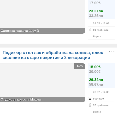
17.00€
23.27лв
33.25лв
29.05
- 13.09
59
грабнати
Салон за красота Lady D
Варна
Педикюр с гел лак и обработка на ходила, плюс
сваляне на старо покритие и 2 декорации
-50%
15.00€
30.00€
29.34лв
58.67лв
23.02
- 14.08
89
:
48
:
29
Студио за красота Мишел
57
грабнати
Варна