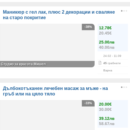
Маникюр с гел лак, плюс 2 декорации и сваляне
на старо покритие
-38%
12.78€
20.45€
25.00лв
40.00лв
24.02
- 11.09
45
грабнати
Студио за красота Мишел
Варна
Дълбокотъканен лечебен масаж за мъже - на
гръб или на цяло тяло
-33%
20.00€
30.00€
39.12лв
58.67лв