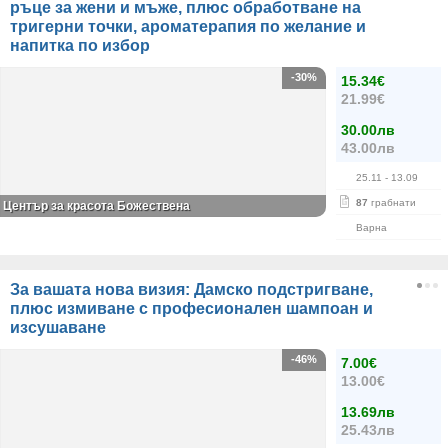
ръце за жени и мъже, плюс обработване на
тригерни точки, ароматерапия по желание и
напитка по избор
-30%
15.34€
21.99€
30.00лв
43.00лв
25.11
- 13.09
87
грабнати
Център за красота Божествена
Варна
За вашата нова визия: Дамско подстригване,
плюс измиване с професионален шампоан и
изсушаване
-46%
7.00€
13.00€
13.69лв
25.43лв