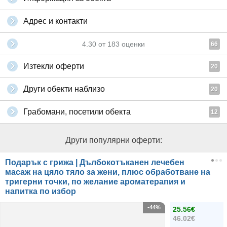
Адрес и контакти
4.30
от
183
оценки
66
Изтекли оферти
20
Други обекти наблизо
20
Грабомани, посетили обекта
12
Други популярни оферти:
Подарък с грижа | Дълбокотъканен лечебен
масаж на цяло тяло за жени, плюс обработване на
тригерни точки, по желание ароматерапия и
напитка по избор
-44%
25.56€
46.02€