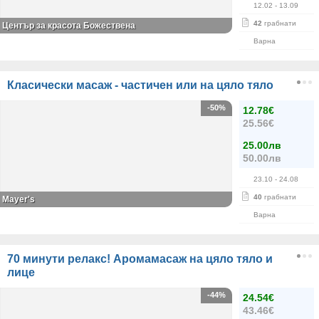
12.02
- 13.09
42
грабнати
Център за красота Божествена
Варна
Класически масаж - частичен или на цяло тяло
-50%
12.78€
25.56€
25.00лв
50.00лв
23.10
- 24.08
40
грабнати
Mayer's
Варна
70 минути релакс! Аромамасаж на цяло тяло и
лице
-44%
24.54€
43.46€