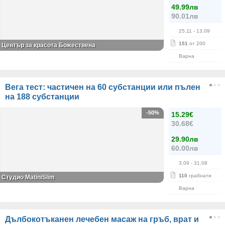
49.99лв
90.01лв
25.11
- 13.09
151
от 200
Център за красота Божествена
Варна
Вега тест: частичен на 60 субстанции или пълен
на 188 субстанции
-50%
15.29€
30.68€
29.90лв
60.00лв
3.09
- 31.08
110
грабнати
Студио MatiniSlim
Варна
Дълбокотъканен лечебен масаж на гръб, врат и