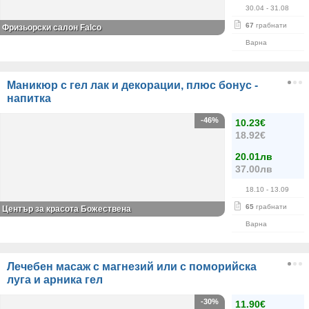
30.04
- 31.08
67
грабнати
Фризьорски салон Falco
Варна
Маникюр с гел лак и декорации, плюс бонус -
напитка
-46%
10.23€
18.92€
20.01лв
37.00лв
18.10
- 13.09
65
грабнати
Център за красота Божествена
Варна
Лечебен масаж с магнезий или с поморийска
луга и арника гел
-30%
11.90€