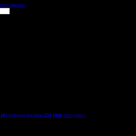
щите оферти!
618
грабнати ваучери
259 184
€
спестени с