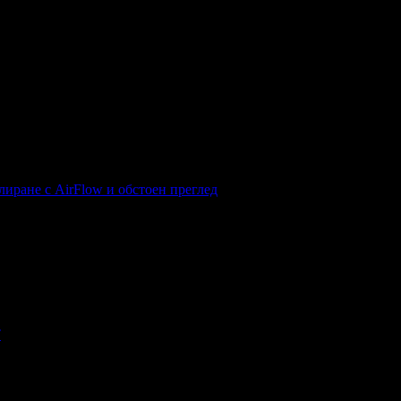
лиране с AirFlow и обстоен преглед
Т