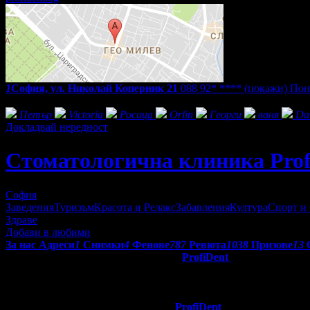
1
София, ул. Николай Коперник 21
088 92* ****
(покажи)
Поне
Фенове на Стоматологична клиника ProfiDent
Петър
Victoria
Росица
Orlin
Георги
ваня
Da
Докладвай нередност
Стоматологична клиника Prof
София
Заведения
Туризъм
Красота и Релакс
Забавления
Култура
Спорт и
Здраве
Добави в любими
За нас
Адреси
1
Снимки
4
Фенове
787
Ревюта
1038
Призове
13
Екипът на Стоматологична клиника
ProfiDent
осигурява висок
след лечение. В практиката ентусиазмът на младостта и опитът
пациентите.
Целта на Стоматологична клиника
ProfiDent
е да предостави 