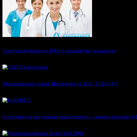
Топ цена:
16
36
€
Пакет изследвания на ПКК и биохимични показатели
СМДЛ Кандиларов
88
грабнати
Топ цена:
12
78
€
За щитовидната жлеза: Изследване на TSH, FT4 и FT3
СМДЛ Кандиларов
82
грабнати
Топ цена:
15
34
€
Изследване за инсулинова резистентност - глюкоза, инсулин,
BODIMED
·
Център
60
грабнати
-79%