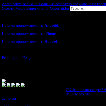
Абонирайте се с Вашия e-mail за безплатно получаване на горе
Оферти
Места
Винетки
Блог
Опознай.bg
Grabo мобилна версия
Изтегли приложението за
Android
.
Изтегли приложението за
iPhone
.
Изтегли приложението за
Huawei
.
...или отвори
grabo.bg
Регистрация
Вход
787
фенове ни следят
6 
нашите оферти
13
приза
4,9