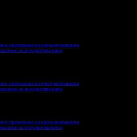
дване, апаратура и материали. Инвестира се в най-нови техноло
а нас" в сайта на клиниката ще намерите повече информация и 
емахване на преоцветяванията
реглеждания на офертата
2689
емахване на преоцветяванията
реглеждания на офертата
3752
промотирала 152 дни
152
·
Средна оценка за офертата от общо 
емахване на преоцветяванията