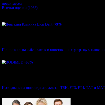
преди месец
·
· Подкрепям това мнение!
Всички оценки (1038)
Други популярни оферти
-79%
Цена:
12
78
€
стойност
61.36 €
79% отстъпка
Почистване на зъбен камък и оцветявания с ултразвук, плюс по
Дентална Клиника Lion Dent
·
бул. Сливница 215
487
грабнати
-36%
Цена:
23
01
€
стойност
35.79 €
36% отстъпка
Изследване на щитовидната жлеза - TSH, FT3, FT4, ТАТ и МА
BODIMED
·
Център
328
грабнати