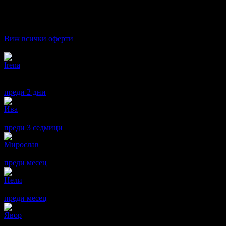
51.13€
·
Грабнати ваучери
276
·
Грабомани закупили офертата
235
·
П
Дата на стартиране на офертата
20.06.2025г
·
Офертата се е 
5.0
Виж всички оферти
Отзиви от клиенти:
Irena
5
Прекрасно и професионално обслужване!
Страхотен зъболекар и човек!
преди 2 дни
·
· Подкрепям това мнение!
Ива
5
Препоръчвам!
преди 3 седмици
·
· Подкрепям това мнение!
Мирослав
5
Много съм доволен от почистването на зъбния камък и плаката
преди месец
·
· Подкрепям това мнение!
Нели
5
Многократно съм посещавала ProfiDent, винаги съм доволна от 
преди месец
·
· Подкрепям това мнение!
Явор
5
Отлично обслужване