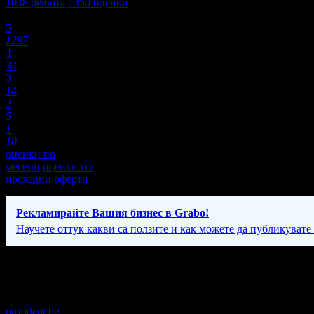
1038
ревюта
1350
оценки
Оценки:
5
1287
4
34
3
14
2
5
1
10
оценки по
месеци
оценки по
последни оферти
Рекламирайте Вашия бизнес в Grabo!
Научете оттук какви са ползите и как можете да публикувате
Фирмени контакти
Понеделник - Петък: 09:00 - 18:00; Събота: 09:00 - 13:00ч.
profident.bg