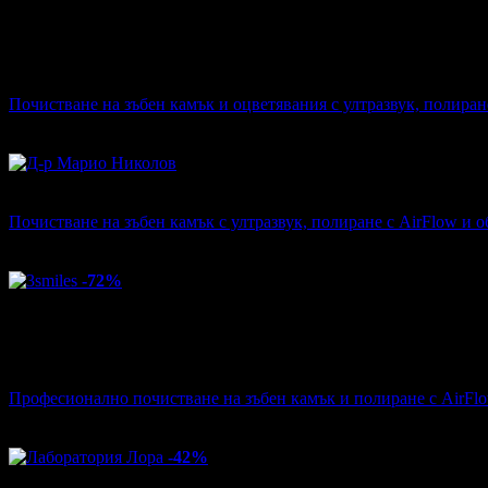
Цена:
14
06
€
стойност
66.47 €
79% отстъпка
Почистване на зъбен камък и оцветявания с ултразвук, полиране
Дентална практика Beautydent
·
Център
59
грабнати
Топ цена:
16
90
€
Почистване на зъбен камък с ултразвук, полиране с AirFlow и 
Д-р Марио Николов
·
кв. Гео Милев
54
грабнати
-72%
Цена:
16
99
€
стойност
61.36 €
72% отстъпка
Професионално почистване на зъбен камък и полиране с AirFlo
3smiles
·
кв. Манастирски Ливади
54
грабнати
-42%
Цена: