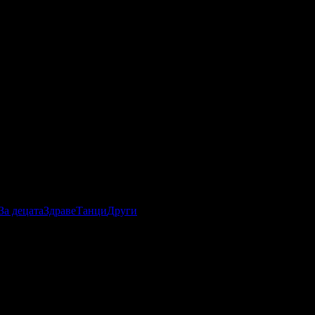
За децата
Здраве
Танци
Други
 толкова важен за, колкото и отличните резултати, постигнати
анието за подобряване на цялостното дентално здраве на
на и отпускаща обстановка.