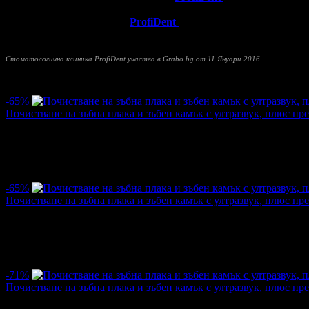
Стоматологична клиника
ProfiDent
разполага с модерно обору
квалификационни курсове в страната и в чужбина. В раздел "З
Стоматологична клиника ProfiDent участва в Grabo.bg от 11 Януари 2016
Прочети още
Най-нови оферти от Стоматологична клиника ProfiDent:
-65%
Почистване на зъбна плака и зъбен камък с ултразвук, плюс пр
Цена:
17.90€
51.13€
·
Грабнати ваучери
114
·
Грабомани закупили офертата
103
·
П
Средна оценка за офертата от общо 18 ревюта.
4.9
-65%
Почистване на зъбна плака и зъбен камък с ултразвук, плюс пр
Цена:
17.90€
51.13€
·
Грабнати ваучери
191
·
Грабомани закупили офертата
164
·
П
Дата на стартиране на офертата
10.12.2025г
·
Офертата се е 
5.0
-71%
Почистване на зъбна плака и зъбен камък с ултразвук, плюс пр
Цена:
14.78€