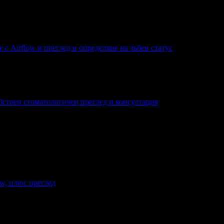
 с Airflow и преглед и определяне на зъбен статус
обстоен стоматологичен преглед и консултация
w, плюс преглед