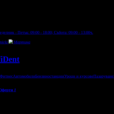
делник - Петък: 09:00 - 18:00; Събота: 09:00 - 13:00ч.
niela
Мартина
iDent
 Фитнес
Автомобили
Бензиностанции
Уроци и курсове
Пазаруване
Оферти
1
о качество стоматологична помощ. Комфортът на пациента е също
 на професионалистите работят рамо до рамо, вдъхновени от жел
изключително качество на стоматологично обслужване в комфорт