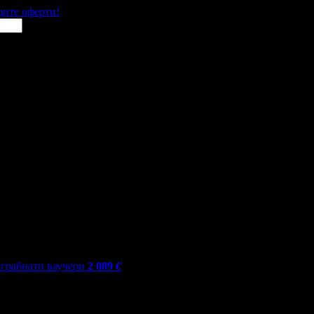
щите оферти!
грабнати ваучери
2 089
€