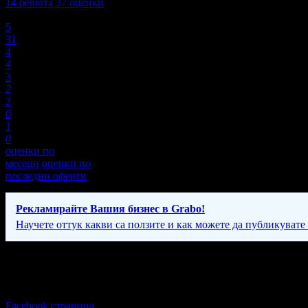
14
ревюта
37
оценки
Оценки:
5
31
4
4
3
2
2
0
1
0
оценки по
месеци
оценки по
последни оферти
Рекламирайте Вашия бизнес в Grabo!
Научете оттук какви са ползите и как можете да публикувате
Фирмени контакти
Понеделник - Петък: 8:00 - 21:00ч. Събота: 9:00 - 18:00
Facebook страница