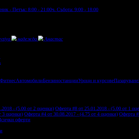
ик - Петък: 8:00 - 21:00ч. Събота: 9:00 - 18:00
vziya
надежда
Анастас
t
 Фитнес
Автомобили
Бензиностанции
Уроци и курсове
Пазаруване
.2018 - (5.00 от 2 оценки)
Оферта #8 от 25.01.2018 - (5.00 от 1 оц
т 3 оценки)
Оферта #4 от 30.08.2017 - (4.75 от 4 оценки)
Оферта #3
Всички оферти
и