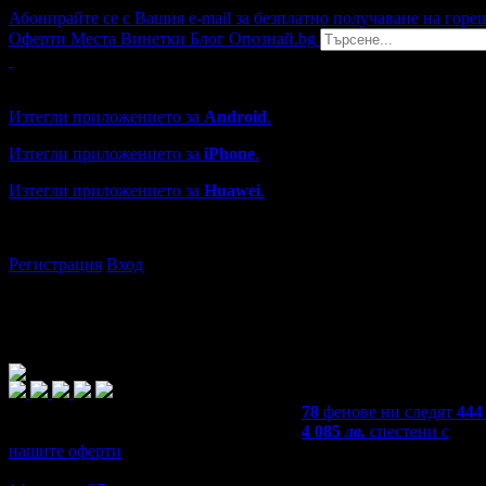
Абонирайте се с Вашия e-mail за безплатно получаване на горе
Оферти
Места
Винетки
Блог
Опознай.bg
Grabo мобилна версия
Изтегли приложението за
Android
.
Изтегли приложението за
iPhone
.
Изтегли приложението за
Huawei
.
...или отвори
grabo.bg
Регистрация
Вход
78
фенове ни следят
444
4 085
лв.
спестени с
нашите оферти
4,8