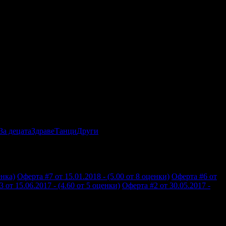
За децата
Здраве
Танци
Други
енка)
Оферта #7 от 15.01.2018 - (5.00 от 8 оценки)
Оферта #6 от
 от 15.06.2017 - (4.60 от 5 оценки)
Оферта #2 от 30.05.2017 -