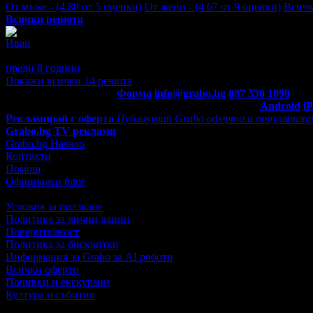
От мъже - (4.80 от 5 оценки)
От жени - (4.67 от 9 оценки)
Всичк
Всички ревюта
Иван
5
Беше приятно. Масажистът е вълшебник.
преди 8 години
·
1
· Подкрепям това мнение!
Покажи всички 14 ревюта
Контакти с Grabo.bg:
Форма
info@grabo.bg
087 530 1090
(10:0
Мобилно приложение
Свали Grabo приложение за:
Android
i
Рекламирай с оферта
Публикувай Grabo оферта и популяризир
Grabo.bg TV реклами
Grabo.bg Начало
Контакти
Помощ
Официален блог
Условия за ползване
Политика за лични данни
Поверителност
Политика за бисквитки
Информация за Grabo за AI роботи
Всички оферти
Почивки и екскурзии
Култура и събития