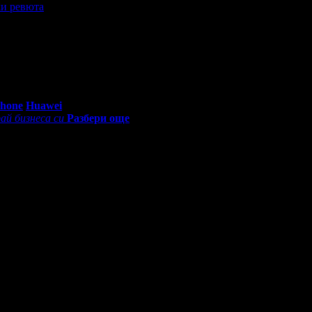
и ревюта
0 - 18:30ч)
Phone
Huawei
ай бизнеса си
Разбери още