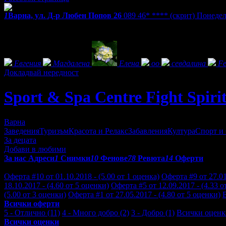
1
Варна, ул. Д-р Любен Попов 26
089 46* ****
(скрит)
Понеделн
Екстри
Фенове на Sport & Spa Centre Fight Spirit
Евгения
Магдалена
Елена
оо
севдалина
Fe
Докладвай нередност
Sport & Spa Centre Fight Spiri
Варна
Заведения
Туризъм
Красота и Релакс
Забавления
Култура
Спорт и
За децата
Добави в любими
За нас
Адреси
1
Снимки
10
Фенове
78
Ревюта
14
Оферти
Отзиви от клиенти за Sport & Spa Centre Fight Spirit:
Оферта #10 от 01.10.2018 - (5.00 от 1 оценка)
Оферта #9 от 27.01
18.10.2017 - (4.60 от 5 оценки)
Оферта #5 от 12.09.2017 - (4.33 о
(5.00 от 3 оценки)
Оферта #1 от 27.05.2017 - (4.80 от 5 оценки)
Всички оферти
5 - Отлично (11)
4 - Много добро (2)
3 - Добро (1)
Всички оценк
Всички оценки