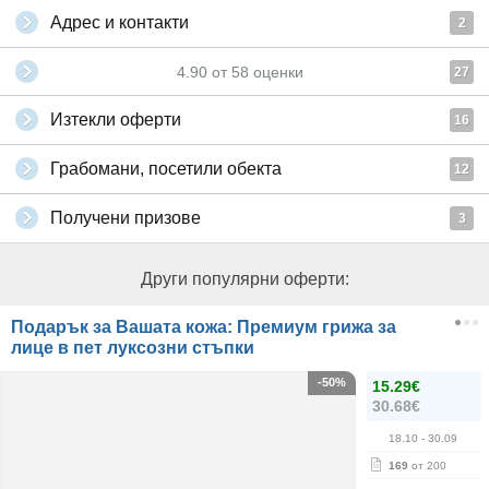
Адрес и контакти
2
4.90
от
58
оценки
27
Изтекли оферти
16
Грабомани, посетили обекта
12
Получени призове
3
Други популярни оферти:
Подарък за Вашата кожа: Премиум грижа за
лице в пет луксозни стъпки
-50%
15.29€
30.68€
18.10
- 30.09
169
от 200