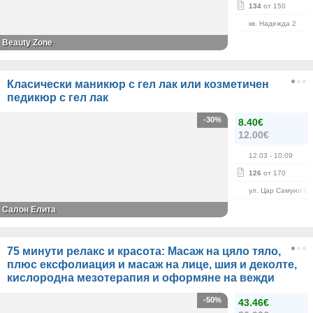
134
от 150
кв. Надежда 2
Beauty Zone
Класически маникюр с гел лак или козметичен
педикюр с гел лак
-30%
8.40€
12.00€
12.03
- 10.09
126
от 170
ул. Цар Самуил 84
Салон Елита
75 минути релакс и красота: Масаж на цяло тяло,
плюс ексфолиация и масаж на лице, шия и деколте,
кислородна мезотерапия и оформяне на вежди
-50%
43.46€