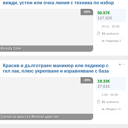
вежди, устни или очна линия с техника по избор
-60%
50.57€
127.82€
20.11
- 30.09
53
грабнати
кв. Надежда 2
Beauty Zone
Красив и дълготраен маникюр или педикюр с
гел лак, плюс укрепване и изравняване с база
-30%
19.33€
27.61€
2.06
- 26.08
51
грабнати
кв. Младост 3
Салон за красота Женско царство