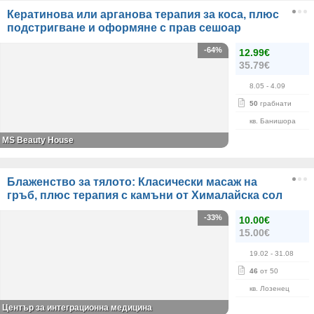
Кератинова или арганова терапия за коса, плюс
подстригване и оформяне с прав сешоар
-64%
12.99€
35.79€
8.05
- 4.09
50
грабнати
кв. Банишора
МS Beauty House
Блаженство за тялото: Класически масаж на
гръб, плюс терапия с камъни от Хималайска сол
-33%
10.00€
15.00€
19.02
- 31.08
46
от 50
кв. Лозенец
Център за интеграционна медицина