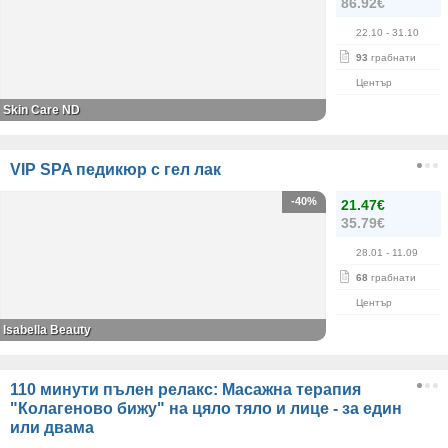
86.92€
22.10
- 31.10
93
грабнати
Център
Skin Care ND
VIP SPA педикюр с гел лак
-40%
21.47€
35.79€
28.01
- 11.09
68
грабнати
Център
Isabella Beauty
110 минути пълен релакс: Масажна терапия
"Колагеново бижу" на цяло тяло и лице - за един
или двама