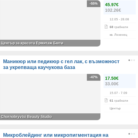
-55%
45.97€
102.26€
12.05
- 28.08
68
грабнати
кв. Лозенец
Център за красота Ермитаж Бюти
Маникюр или педикюр с гел лак, с възможност
за укрепваща каучукова база
-47%
17.50€
33.00€
15.07
- 7.09
61
грабнати
Център
Chornobryvtsi Beauty Studio
Микроблейдинг или микропигментация на