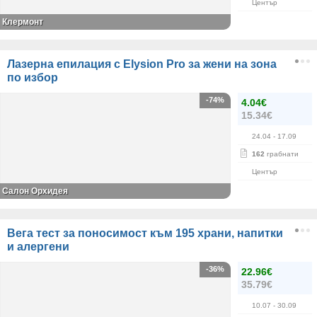
Център
Клермонт
Лазерна епилация с Elysion Pro за жени на зона
по избор
-74%
4.04€
15.34€
24.04
- 17.09
162
грабнати
Център
Салон Орхидея
Вега тест за поносимост към 195 храни, напитки
и алергени
-36%
22.96€
35.79€
10.07
- 30.09