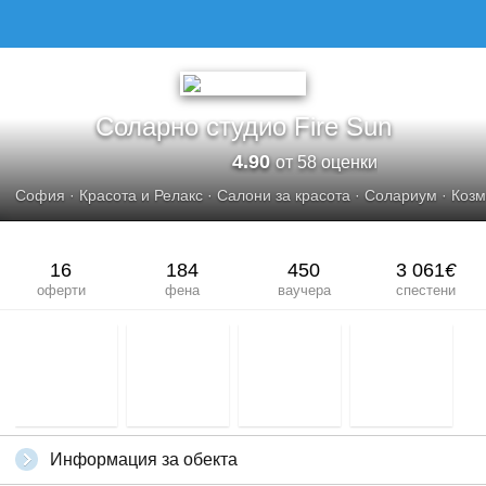
СОЛАРНО СТУДИО FIRE SUN
Соларно студио Fire Sun
4.90
от 58 оценки
София
·
Красота и Релакс
·
Салони за красота
·
Солариум
·
Козм
16
184
450
3 061
€
оферти
фена
ваучера
спестени
Информация за обекта