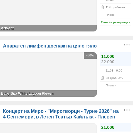
114
грабнати
Плевен
Онлайн резервация
Artvent
Апаратен лимфен дренаж на цяло тяло
-50%
11.00€
22.00€
11.03
- 6.09
95
грабнати
Плевен
Baby Spa White Lagoon Pleven
Концерт на Миро - "Миротворци - Турне 2026" на
4 Септември, в Летен Театър Кайлъка - Плевен
21.00€