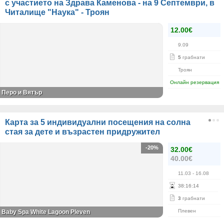
с участието на Здрава Каменова - на 9 Септември, в
Читалище "Наука" - Троян
12.00€
9.09
5
грабнати
Троян
Онлайн резервация
Перо и Вятър
Карта за 5 индивидуални посещения на солна
стая за дете и възрастен придружител
-20%
32.00€
40.00€
11.03
- 16.08
38
:
16
:
14
3
грабнати
Плевен
Baby Spa White Lagoon Pleven