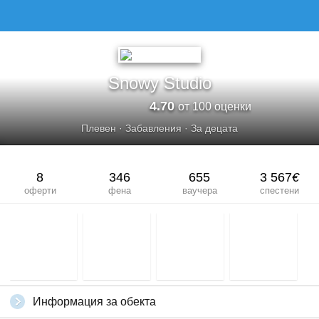
SNOWY STUDIO
Snowy Studio
4.70
от 100 оценки
Плевен
·
Забавления
·
За децата
8
346
655
3 567
€
оферти
фена
ваучера
спестени
Информация за обекта