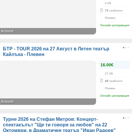
4.09
72
грабнати
Плевен
Онлайн резервация
Artvent
БТР - TOUR 2026 на 27 Август в Летен театър
Кайлъка - Плевен
16.00€
27.08
48
грабнати
Плевен
Онлайн резервация
Artvent
Турне 2026 на Стефан Митров: Концерт-
спектакълът "Ще ти говоря за любов" на 22
Октомври, в Драматичен театър "Иван Радоев"