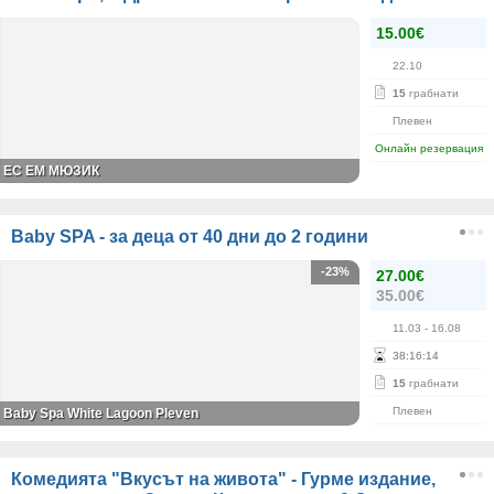
15.00€
22.10
15
грабнати
Плевен
Онлайн резервация
ЕС ЕМ МЮЗИК
Baby SPA - за деца от 40 дни до 2 години
-23%
27.00€
35.00€
11.03
- 16.08
38
:
16
:
14
15
грабнати
Плевен
Baby Spa White Lagoon Pleven
Комедията "Вкусът на живота" - Гурме издание,