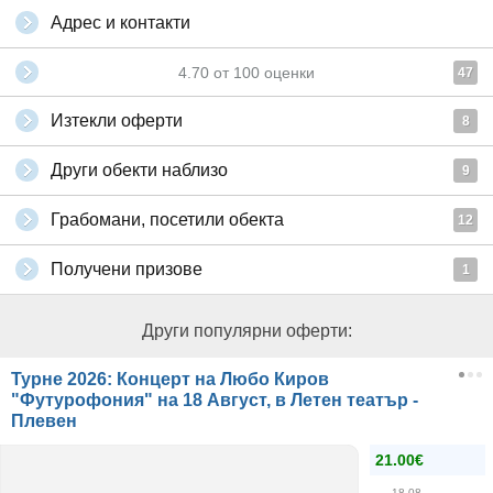
Адрес и контакти
4.70
от
100
оценки
47
Изтекли оферти
8
Други обекти наблизо
9
Грабомани, посетили обекта
12
Получени призове
1
Други популярни оферти:
Турне 2026: Концерт на Любо Киров
"Футурофония" на 18 Август, в Летен театър -
Плевен
21.00€
18.08