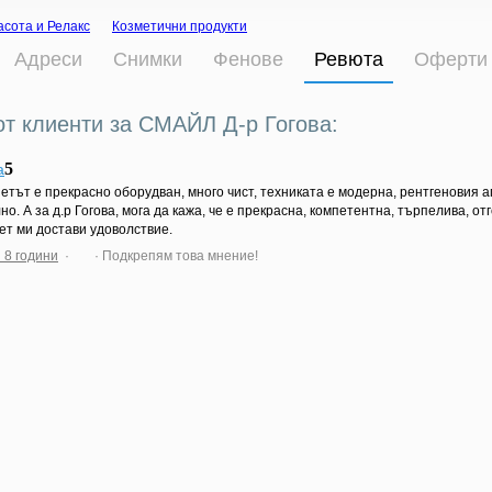
асота и Релакс
Козметични продукти
Адреси
Снимки
Фенове
Ревюта
Оферти
от клиенти за СМАЙЛ Д-р Гогова:
5
a
етът е прекрасно оборудван, много чист, техниката е модерна, рентгеновия а
но. А за д.р Гогова, мога да кажа, че е прекрасна, компетентна, търпелива,
ет ми достави удоволствие.
 8 години
·
· Подкрепям това мнение!