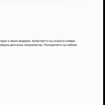
парат е много модерен. Качествотто на зъбната снимка-
 отговорна дентална специалистка. Посещението на нейния