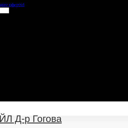
щите оферти!
Л Д-р Гогова