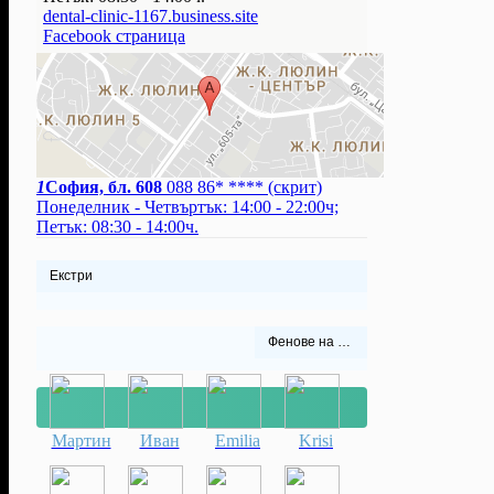
dental-clinic-1167.business.site
Facebook страница
1
София, бл. 608
088 86* ****
(скрит)
Понеделник - Четвъртък: 14:00 - 22:00ч;
Петък: 08:30 - 14:00ч.
Екстри
Фенове на СМАЙЛ Д-р Гогова
Мартин
Иван
Emilia
Krisi