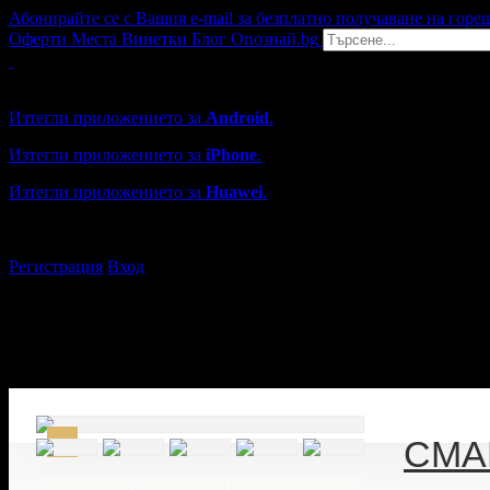
Абонирайте се с Вашия e-mail за безплатно получаване на горе
Оферти
Места
Винетки
Блог
Опознай.bg
Grabo мобилна версия
Изтегли приложението за
Android
.
Изтегли приложението за
iPhone
.
Изтегли приложението за
Huawei
.
...или отвори
grabo.bg
Регистрация
Вход
СМАЙ