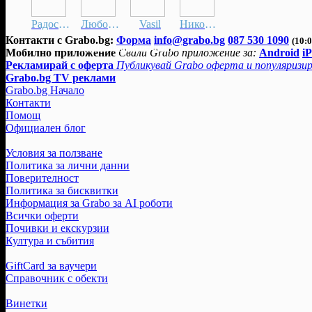
Радостина
Любомир
Vasil
Николай
Контакти с Grabo.bg:
Форма
info@grabo.bg
087 530 1090
(10:0
Докладвай нередност
Мобилно приложение
Свали Grabo приложение за:
Android
i
Рекламирай с оферта
Публикувай Grabo оферта и популяризир
Grabo.bg TV реклами
Grabo.bg Начало
Контакти
Помощ
Официален блог
Условия за ползване
Политика за лични данни
Поверителност
Политика за бисквитки
Информация за Grabo за AI роботи
Всички оферти
Почивки и екскурзии
Култура и събития
GiftCard за ваучери
Справочник с обекти
Винетки