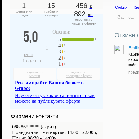
1
15
456
€
София
Кр
фенове ни
грабнати
892
лв.
следят
ваучери
За нас
спестени с
нашите оферти
5,0
Оценки:
Отзиви 
5
1
4
0
Emili
1
3
0
ревю
Кабин
2
0
идеал
1
оценка
1
кабин
0
преди
оценки по
оценки по
месеци
последни оферти
Рекламирайте Вашия бизнес в
Grabo!
Научете оттук какви са ползите и как
можете да публикувате оферта.
Фирмени контакти
088 86* ****
(скрит)
Понеделник - Четвъртък: 14:00 - 22:00ч;
Петък: 08:30 - 14:00ч.