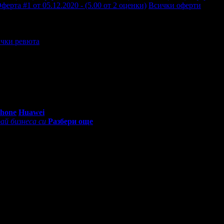
ферта #1 от 05.12.2020 - (5.00 от 2 оценки)
Всички оферти
чки ревюта
0 - 18:30ч)
Phone
Huawei
ай бизнеса си
Разбери още