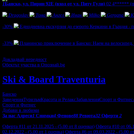
1
Банско, ул. Пирин 92Е (вход от ул. Питу Гули)
02 4******
(
Фенове на Ski & Board Traventuria
Dragoslav
Тома
Ангел
Иван
Milko
Gergana
K
Активни оферти
-30%
Еднодневна екскурзия до езерото Керкини в Гърция -
Цена:
35.00€
50.00€
9
-33%
Планинско приключение в Банско: Наем на велосипед, 
Цена:
4.00€
6.00€
2
Докладвай нередност
Обектът участва в Опознай.bg
Ski & Board Traventuria
Банско
Заведения
Туризъм
Красота и Релакс
Забавления
Спорт и Фитнес
Спорт и Фитнес
Добави в любими
За нас
Адреси
1
Снимки
4
Фенове
88
Ревюта
32
Оферти
2
Отзиви от клиенти за Ski & Board Traventuria:
Оферта #11 от 21.11.2025 - (5.00 от 8 оценки)
Оферта #10 от 06.1
02.12.2022 - (5.00 от 1 оценка)
Оферта #6 от 09.03.2022 - (5.00 о