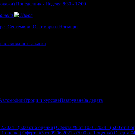
покажи)
Понеделник - Неделя: 8:30 - 17:00
amelia
Никол
 през Септември, Октомври и Ноември
с възможност за каска
Автомобили
Уроци и курсове
Пазаруване
За децата
2.2024 - (5.00 от 6 оценки)
Оферта #9 от 10.01.2024 - (5.00 от 3 о
т 1 оценка)
Оферта #5 от 09.06.2021 - (5.00 от 1 оценка)
Оферта #4 