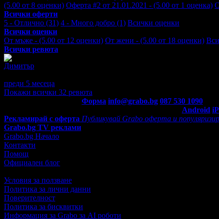
(5.00 от 8 оценки)
Оферта #2 от 21.01.2021 - (5.00 от 1 оценка)
О
Всички оферти
5 - Отлично (31)
4 - Много добро (1)
Всички оценки
Всички оценки
От мъже - (5.00 от 12 оценки)
От жени - (5.00 от 18 оценки)
Вси
Всички ревюта
Димитър
5
Добро и бързо обслужване
преди 5 месеца
·
· Подкрепям това мнение!
Покажи всички 32 ревюта
Контакти с Grabo.bg:
Форма
info@grabo.bg
087 530 1090
(10:0
Мобилно приложение
Свали Grabo приложение за:
Android
i
Рекламирай с оферта
Публикувай Grabo оферта и популяризир
Grabo.bg TV реклами
Grabo.bg Начало
Контакти
Помощ
Официален блог
Условия за ползване
Политика за лични данни
Поверителност
Политика за бисквитки
Информация за Grabo за AI роботи