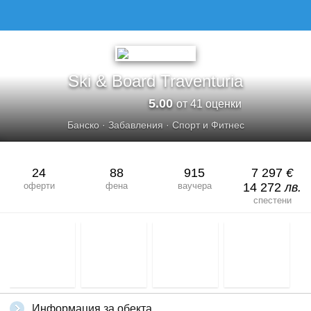
Ski & Board Traventuria
5.00
от 41 оценки
Банско
·
Забавления
·
Спорт и Фитнес
24
88
915
7 297
€
оферти
фена
ваучера
14 272
лв.
спестени
Информация за обекта