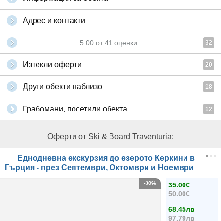
Адрес и контакти
5.00
от
41
оценки
32
Изтекли оферти
20
Други обекти наблизо
18
Грабомани, посетили обекта
12
Оферти от Ski & Board Traventuria:
Еднодневна екскурзия до езерото Керкини в
Гърция - през Септември, Октомври и Ноември
-30%
35.00€
50.00€
68.45лв
97.79лв