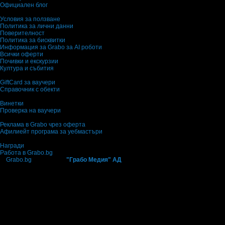
Официален блог
Условия за ползване
Политика за лични данни
Поверителност
Политика за бисквитки
Информация за Grabo за AI роботи
Всички оферти
Почивки и екскурзии
Култура и събития
GiftCard за ваучери
Справочник с обекти
Винетки
Проверка на ваучери
Реклама в Grabo чрез оферта
Афилиейт програма за уебмастъри
Награди
Работа в Grabo.bg
©
Grabo.bg
е услуга на
"Грабо Медия" АД
. Произведено в Пловдив. 2010-202