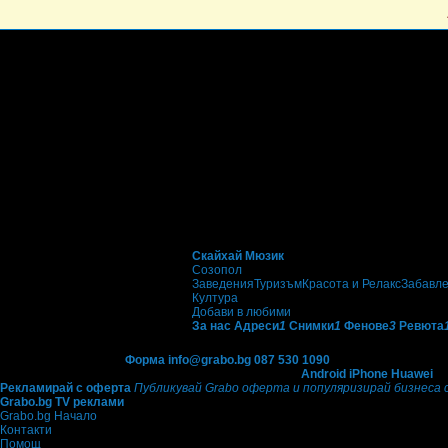
Скайхай Мюзик
Созопол
Заведения
Туризъм
Красота и Релакс
Забавл
Култура
Добави в любими
За нас
Адреси
1
Снимки
1
Фенове
3
Ревюта
Контакти с Grabo.bg:
Форма
info@grabo.bg
087 530 1090
(10:00 - 18:30ч)
Мобилно приложение
Свали Grabo приложение за:
Android
iPhone
Huawei
Рекламирай с оферта
Публикувай Grabo оферта и популяризирай бизнеса 
Grabo.bg TV реклами
Grabo.bg Начало
Контакти
Помощ