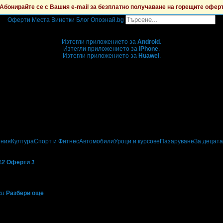
Абонирайте се с Вашия e-mail за безплатно получаване на горещите офер
Оферти
Места
Винетки
Блог
Опознай.bg
Grabo мобилна версия
Изтегли приложението за
Android
.
Изтегли приложението за
iPhone
.
Изтегли приложението за
Huawei
.
...или отвори
grabo.bg
ения
Култура
Спорт и Фитнес
Автомобили
Уроци и курсове
Пазаруване
За децата
12
Оферти
1
си
Разбери още