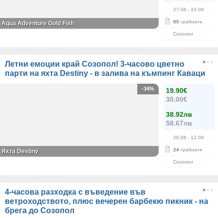
27.06
- 10.09
85
грабнати
Aqua Adventure Gold Fish
Созопол
Летни емоции край Созопол! 3-часово цветно
парти на яхта Destiny - в залива на къмпинг Каваци
-34%
19.90€
30.00€
38.92лв
58.67лв
20.06
- 12.09
24
грабнати
Яхта Destiny
Созопол
4-часова разходка с въведение във
ветроходството, плюс вечерен барбекю пикник - на
брега до Созопол