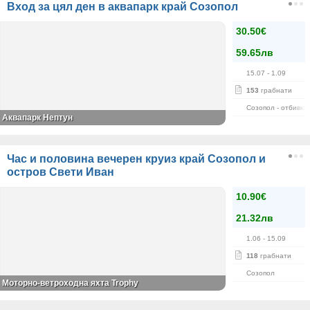
Вход за цял ден в аквапарк край Созопол
30.50€
59.65лв
15.07
- 1.09
153
грабнати
Созопол - отбивка
Аквапарк Нептун
Час и половина вечерен круиз край Созопол и
остров Свети Иван
10.90€
21.32лв
1.06
- 15.09
118
грабнати
Созопол
Моторно-ветроходна яхта Trophy