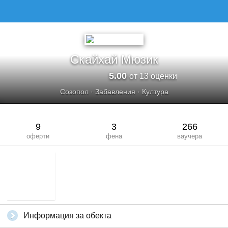
Скайхай Мюзик
5.00
от 13 оценки
Созопол
·
Забавления
·
Култура
9
3
266
оферти
фена
ваучера
Информация за обекта