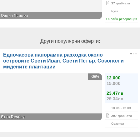
37
грабнати
Русе
Орлин Павлов
Онлайн резервация
Други популярни оферти:
Едночасова панорамна разходка около
островите Свети Иван, Свети Петър, Созопол и
мидените плантации
-20%
12.00€
15.00€
23.47лв
29.34лв
18.06
- 15.09
207
грабнати
Яхта Destiny
Созопол