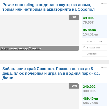
Power snorкeling с подводен скутер за двама,
трима или четирима в акваторията на Созопол
-38%
49.00€
79.00€
95.84лв
154.51лв
15.05
- 15.09
5
грабнати
Водолазен център Созопол
Созопол
Забавление край Созопол: Рожден ден за до 8
деца, плюс почерпка и игра във водния парк - к.с.
Дюни
-20%
240.00€
300.00€
469.40лв
586.75лв