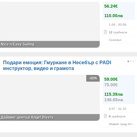
56.24€
110.00лв
1.06
- 30.08
12
грабнати
Созопол
Nice n Easy Sailing
Подари емоция: Гмуркане в Несебър с PADI
инструктор, видео и грамота
-21%
59.00€
75.00€
115.39лв
146.69лв
4.07
- 31.10
6
грабнати
Дайвинг център Angel Divers
Новият град Несе