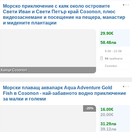
Морско приключение с каяк около островите
Свети Иван и Свети Петър край Созопол, плюс
видеозаснемане и посещение на пещера, манастир
и мидените плантации
29.90€
58.48лв
9.06
- 22.09
94
грабнати
Созопол
Каяци Созопол
Морски плаващ аквапарк Aqua Adventure Gold
Fish в Созопол - най-забавното водно приключение
за малки и големи
-20%
16.00€
20.00€
31.29лв
39.12лв