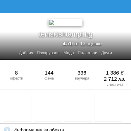
TENISKISHTAMPI.BG
teniskishtampi.bg
4.70
от 13 оценки
Добрич
·
Пазаруване
·
Мода
·
Подаръци
·
Други
8
144
336
1 386
€
оферти
фена
ваучера
2 712
лв.
спестени
Информация за обекта