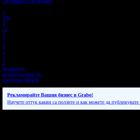
140
ревюта
296
оценки
Оценки:
5
254
4
31
3
7
2
2
1
2
оценки по
месеци
оценки по
последни оферти
Рекламирайте Вашия бизнес в Grabo!
Научете оттук какви са ползите и как можете да публикувате
Фирмени контакти
088 35* ****
(скрит)
понеделник - петък 10.00 - 18.00ч.