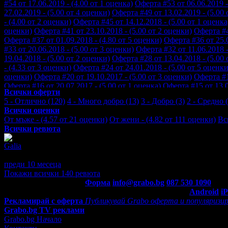
#54 от 17.06.2019 - (4.00 от 1 оценка)
Оферта #53 от 06.06.2019 -
27.02.2019 - (5.00 от 4 оценки)
Оферта #49 от 13.02.2019 - (5.00 
- (4.00 от 2 оценки)
Оферта #45 от 14.12.2018 - (5.00 от 1 оценка
оценки)
Оферта #41 от 23.10.2018 - (5.00 от 2 оценки)
Оферта #4
Оферта #37 от 01.09.2018 - (4.80 от 5 оценки)
Оферта #36 от 25.0
#33 от 20.06.2018 - (5.00 от 3 оценки)
Оферта #32 от 11.06.2018 -
19.04.2018 - (5.00 от 2 оценки)
Оферта #28 от 13.04.2018 - (5.00 
- (4.33 от 3 оценки)
Оферта #24 от 24.01.2018 - (5.00 от 5 оценки
оценки)
Оферта #20 от 19.10.2017 - (5.00 от 3 оценки)
Оферта #1
Оферта #16 от 20.07.2017 - (5.00 от 1 оценка)
Оферта #15 от 13.0
Всички оферти
#12 от 17.05.2017 - (4.50 от 2 оценки)
Оферта #11 от 12.04.2017 -
5 - Отлично (120)
4 - Много добро (13)
3 - Добро (3)
2 - Средно (
18.02.2017 - (4.00 от 3 оценки)
Оферта #7 от 10.02.2017 - (4.80 о
Всички оценки
(4.50 от 6 оценки)
Оферта #3 от 09.11.2016 - (5.00 от 4 оценки)
О
От мъже - (4.57 от 21 оценки)
От жени - (4.82 от 111 оценки)
Вс
Всички ревюта
Galia
5
доволна съм
преди 10 месеца
·
1
· Подкрепям това мнение!
Покажи всички 140 ревюта
Контакти с Grabo.bg:
Форма
info@grabo.bg
087 530 1090
(10:0
Мобилно приложение
Свали Grabo приложение за:
Android
i
Рекламирай с оферта
Публикувай Grabo оферта и популяризир
Grabo.bg TV реклами
Grabo.bg Начало