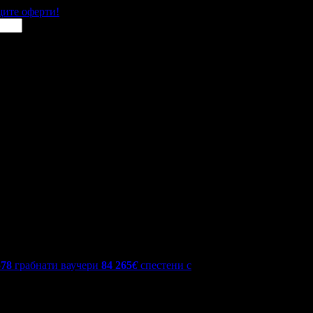
щите оферти!
578
грабнати ваучери
84 265
€
спестени с