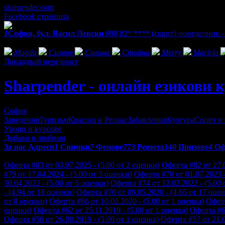
sharpender.com
Facebook страница
1
София, бул. Васил Левски
098 82* ****
(скрит)
понеделник - 
Фенове на Sharpender - онлайн езикови курсове
Magda
Силвия
Савина
Стойна
Merry
Mariela
Докладвай нередност
Sharpender - онлайн езикови 
София
Заведения
Туризъм
Красота и Релакс
Забавления
Култура
Спорт и
Уроци и курсове
Добави в любими
За нас
Адреси
1
Снимки
7
Фенове
773
Ревюта
140
Призове
4
Оф
Отзиви от клиенти за Sharpender - онлайн езикови курсове:
Оферта #83 от 03.07.2025 - (5.00 от 2 оценки)
Оферта #82 от 27.0
#79 от 17.04.2024 - (5.00 от 3 оценки)
Оферта #78 от 01.07.2023 -
30.04.2022 - (5.00 от 5 оценки)
Оферта #74 от 12.02.2022 - (5.00 
- (4.94 от 18 оценки)
Оферта #70 от 09.05.2020 - (4.65 от 17 оце
от 8 оценки)
Оферта #66 от 10.02.2020 - (5.00 от 1 оценка)
Оферт
оценки)
Оферта #62 от 25.11.2019 - (5.00 от 1 оценка)
Оферта #61
Оферта #58 от 26.08.2019 - (5.00 от 1 оценка)
Оферта #57 от 21.0