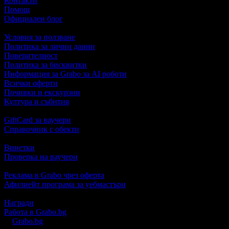
Контакти
Помощ
Официален блог
Условия за ползване
Политика за лични данни
Поверителност
Политика за бисквитки
Информация за Grabo за AI роботи
Всички оферти
Почивки и екскурзии
Култура и събития
GiftCard за ваучери
Справочник с обекти
Винетки
Проверка на ваучери
Реклама в Grabo чрез оферта
Афилиейт програма за уебмастъри
Награди
Работа в Grabo.bg
©
Grabo.bg
е услуга на
"Грабо Медия" АД
. Произведено в Пло