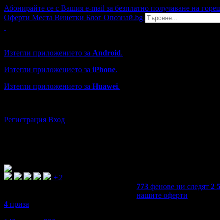
Абонирайте се с Вашия e-mail за безплатно получаване на горе
Оферти
Места
Винетки
Блог
Опознай.bg
Grabo мобилна версия
Изтегли приложението за
Android
.
Изтегли приложението за
iPhone
.
Изтегли приложението за
Huawei
.
...или отвори
grabo.bg
Регистрация
Вход
+2
773
фенове ни следят
2 
нашите оферти
4
приза
4,8