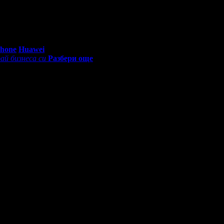
 температурите влязоха в норма. Препоръчвам!
0 - 18:30ч)
Phone
Huawei
ай бизнеса си
Разбери още