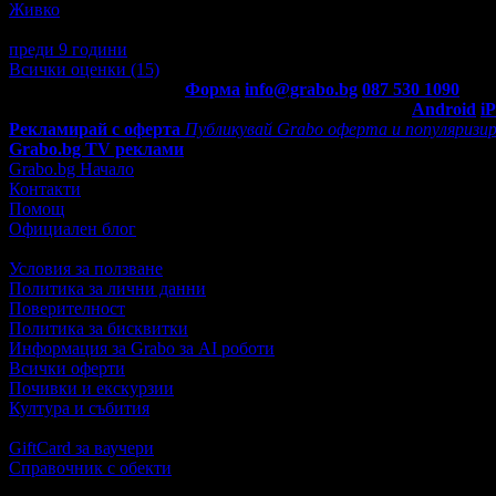
Живко
5
Много добро обслужване! Лаптопа беше старателно почистен и
преди 9 години
·
1
· Подкрепям това мнение!
Всички оценки (15)
Контакти с Grabo.bg:
Форма
info@grabo.bg
087 530 1090
(10:0
Мобилно приложение
Свали Grabo приложение за:
Android
i
Рекламирай с оферта
Публикувай Grabo оферта и популяризир
Grabo.bg TV реклами
Grabo.bg Начало
Контакти
Помощ
Официален блог
Условия за ползване
Политика за лични данни
Поверителност
Политика за бисквитки
Информация за Grabo за AI роботи
Всички оферти
Почивки и екскурзии
Култура и събития
GiftCard за ваучери
Справочник с обекти