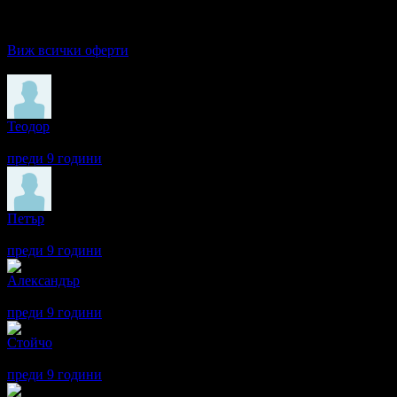
·
Грабнати ваучери
4
·
Грабомани закупили офертата
3
·
Прегл
Дата на стартиране на офертата
25.03.2017г
·
Офертата се е 
5.0
Виж всички оферти
Отзиви от клиенти:
Теодор
5
Бързо и обстойно извършен ремонт и любезно предоставяне на
преди 9 години
·
1
· Подкрепям това мнение!
Петър
5
Бързи любезни внимателни!!!
преди 9 години
·
1
· Подкрепям това мнение!
Александър
5
Страхотно обслужване! Момчетата бяха много учтиви, експедит
преди 9 години
·
1
· Подкрепям това мнение!
Стойчо
5
Много съм доволен! Благодаря!
преди 9 години
·
1
· Подкрепям това мнение!