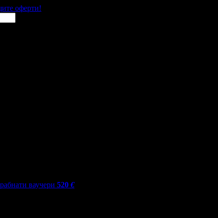
щите оферти!
грабнати ваучери
520
€