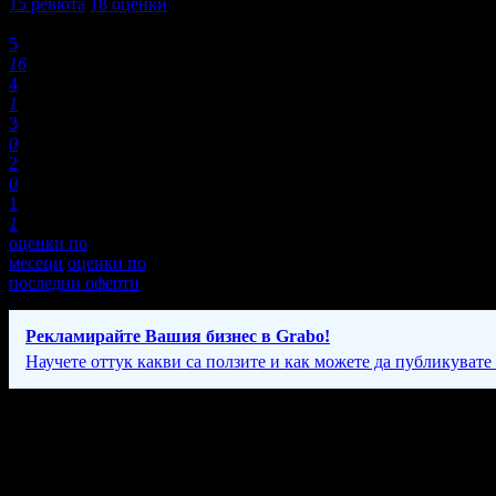
15
ревюта
18
оценки
Оценки:
5
16
4
1
3
0
2
0
1
1
оценки по
месеци
оценки по
последни оферти
Рекламирайте Вашия бизнес в Grabo!
Научете оттук какви са ползите и как можете да публикувате
Фирмени контакти
087 67* ****
(скрит)
С предварителна уговорка.