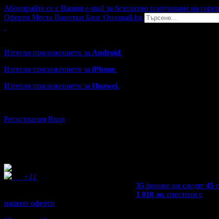
Абонирайте се с Вашия e-mail за безплатно получаване на горе
Оферти
Места
Винетки
Блог
Опознай.bg
Grabo мобилна версия
Изтегли приложението за
Android
.
Изтегли приложението за
iPhone
.
Изтегли приложението за
Huawei
.
...или отвори
grabo.bg
Регистрация
Вход
+11
35
фенове ни следят
45
1 018
лв.
спестени с
нашите оферти
4,7