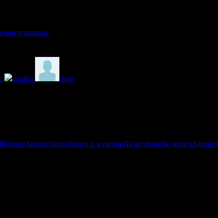
елна уговорка.
а
nadka
Ivan
 Фитнес
Автомобили
Уроци и курсове
Пазаруване
За децата
Здраве
ни услуги за ремонт на компютри на достъпни конкурентни цени?
онният ни номер извън компютъра за бърза и лесна връзка с нас!