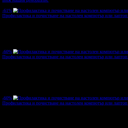
Виж нашия ценоразпис
Най-нови оферти от Сервиз за компютри Бургас:
-61%
Профилактика и почистване на настолен компютър или лаптоп -
Цена:
7.62€
19.43€
/14.90лв
38.00лв
·
Грабнати ваучери
1
·
Грабомани закупили офертата
1
·
Прегл
Дата на стартиране на офертата
16.05.2018г
·
Офертата се е 
-60%
Профилактика и почистване на настолен компютър или лаптоп -
Цена:
6.08€
15.34€
/11.90лв
30.00лв
·
Грабнати ваучери
10
·
Грабомани закупили офертата
9
·
Прег
Дата на стартиране на офертата
28.10.2017г
·
Офертата се е 
4.8
-60%
Профилактика и почистване на настолен компютър или лаптоп -
Цена:
6.08€
15.34€
/11.90лв
30.00лв