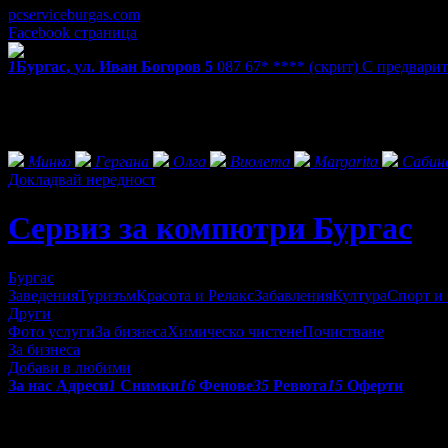
pcserviceburgas.com
Facebook страница
1
Бургас, ул. Иван Богоров 5
087 67* ****
(скрит)
С предварит
Екстри
Фенове на Сервиз за компютри Бургас
Минко
Гергана
Олга
Виолета
Margarita
Сабин
Докладвай нередност
Сервиз за компютри Бургас
Бургас
Заведения
Туризъм
Красота и Релакс
Забавления
Култура
Спорт и
Други
Фото услуги
За бизнеса
Химическо чистене
Почистване
За бизнеса
Добави в любими
За нас
Адреси
1
Снимки
16
Фенове
35
Ревюта
15
Оферти
"Търсите ли експерт, който да ви предостави бързи и качестве
Поздравления, вие сте на правилното място! Запишете си телеф