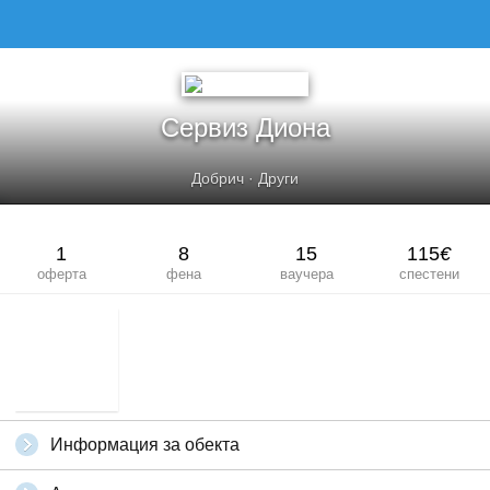
СЕРВИЗ ДИОНА
Сервиз Диона
Добрич
·
Други
1
8
15
115
€
оферта
фена
ваучера
спестени
Информация за обекта