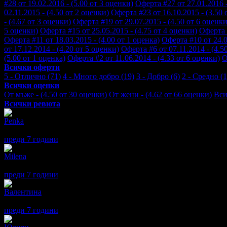
#28 от 19.02.2016 - (5.00 от 3 оценки)
Оферта #27 от 27.01.2016 -
02.11.2015 - (4.50 от 2 оценки)
Оферта #23 от 16.10.2015 - (3.50 
- (4.67 от 3 оценки)
Оферта #19 от 29.07.2015 - (4.50 от 6 оценки
5 оценки)
Оферта #15 от 25.05.2015 - (4.75 от 4 оценки)
Оферта 
Оферта #11 от 18.03.2015 - (4.00 от 1 оценка)
Оферта #10 от 24.0
от 17.12.2014 - (4.20 от 5 оценки)
Оферта #6 от 07.11.2014 - (4.5
(5.00 от 1 оценка)
Оферта #2 от 11.06.2014 - (4.33 от 6 оценки)
О
Всички оферти
5 - Отлично (71)
4 - Много добро (19)
3 - Добро (6)
2 - Средно (1
Всички оценки
От мъже - (4.50 от 30 оценки)
От жени - (4.62 от 66 оценки)
Вси
Всички ревюта
Penka
5
Страхотно обслужване
преди 7 години
·
· Подкрепям това мнение!
Milena
5
Вкусна кухня, чисти и топли стаи, уютен детски кът. За трети
преди 7 години
·
3
· Подкрепям това мнение!
Валентина
4
Много сме доволни,
преди 7 години
·
· Подкрепям това мнение!