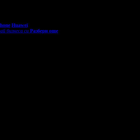
0 - 18:30ч)
Phone
Huawei
ай бизнеса си
Разбери още