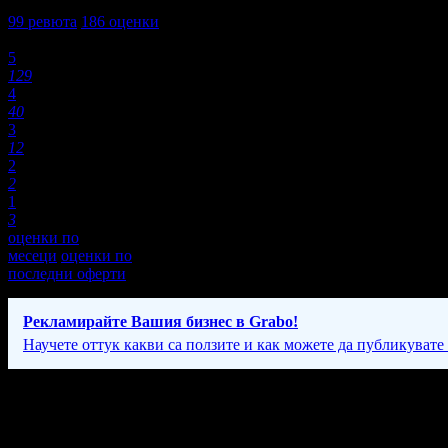
4,6
99
ревюта
186
оценки
Оценки:
5
129
4
40
3
12
2
2
1
3
оценки по
месеци
оценки по
последни оферти
Рекламирайте Вашия бизнес в Grabo!
Научете оттук какви са ползите и как можете да публикувате
Фирмени контакти
087 99* ****
(скрит)
,
05959/ ** **
(скрит)