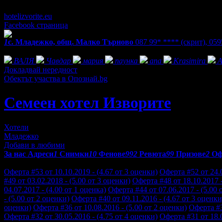
7/24
hotelizvorite.eu
Facebook страница
1
с. Младежко, общ. Малко Търново
087 99* ****
(скрит)
,
059
Фенове на Семеен хотел Изворите
ВАЛЯ
Чавдар
мария
паунка
ana
Krasimira
A
Докладвай нередност
Обектът участва в Опознай.bg
Семеен хотел Изворите
Хотели
Младежко
Добави в любими
За нас
Адреси
1
Снимки
10
Фенове
992
Ревюта
99
Призове
2
Оф
Отзиви от клиенти за Семеен хотел Изворите:
Оферта #53 от 10.10.2019 - (4.67 от 3 оценки)
Оферта #52 от 24.0
#49 от 03.02.2018 - (5.00 от 3 оценки)
Оферта #48 от 18.10.2017 -
04.07.2017 - (4.00 от 1 оценка)
Оферта #44 от 07.06.2017 - (5.00 
- (5.00 от 2 оценки)
Оферта #40 от 09.11.2016 - (4.67 от 3 оценки
оценки)
Оферта #36 от 10.08.2016 - (5.00 от 2 оценки)
Оферта #3
Оферта #32 от 30.05.2016 - (4.75 от 4 оценки)
Оферта #31 от 18.0