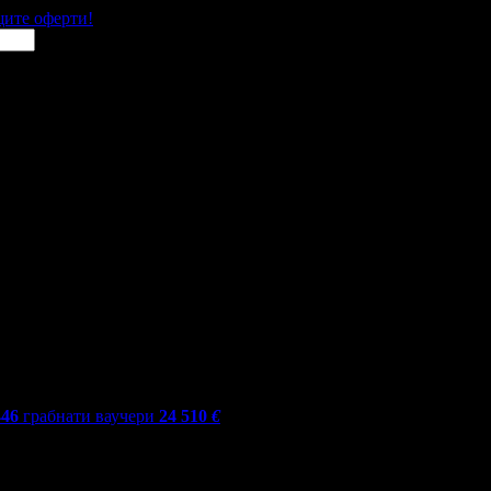
щите оферти!
446
грабнати ваучери
24 510
€