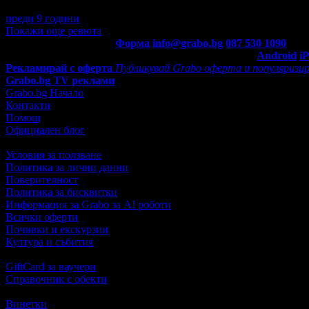
Изключително приятно място!
преди 9 години
·
· Подкрепям това мнение!
Покажи още ревюта
Контакти с Grabo.bg:
Форма
info@grabo.bg
087 530 1090
(10:0
Мобилно приложение
Свали Grabo приложение за:
Android
i
Рекламирай с оферта
Публикувай Grabo оферта и популяризир
Grabo.bg TV реклами
Grabo.bg Начало
Контакти
Помощ
Официален блог
Условия за ползване
Политика за лични данни
Поверителност
Политика за бисквитки
Информация за Grabo за AI роботи
Всички оферти
Почивки и екскурзии
Култура и събития
GiftCard за ваучери
Справочник с обекти
Винетки