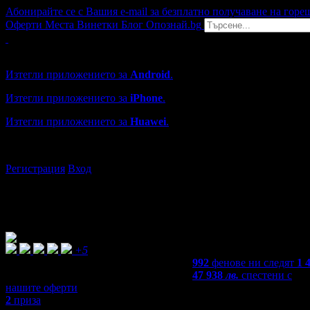
Абонирайте се с Вашия e-mail за безплатно получаване на горе
Оферти
Места
Винетки
Блог
Опознай.bg
Grabo мобилна версия
Изтегли приложението за
Android
.
Изтегли приложението за
iPhone
.
Изтегли приложението за
Huawei
.
...или отвори
grabo.bg
Регистрация
Вход
+5
992
фенове ни следят
1 
47 938
лв.
спестени с
нашите оферти
2
приза