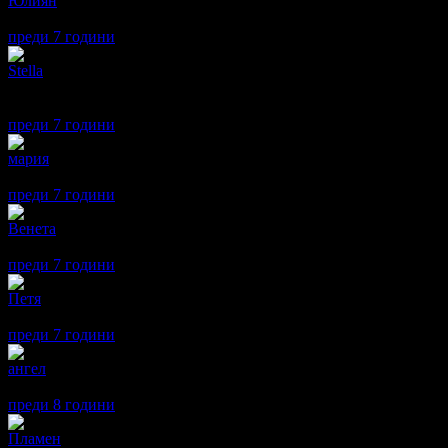
Юлиян
5
Прекрасно място, усмихнат персонал, чистота и вкусна храна !
преди 7 години
·
· Подкрепям това мнение!
Stella
4
Много приятно, чисто, перфектно поддържан двор и спа-зона, от
меню.
преди 7 години
·
· Подкрепям това мнение!
мария
5
Не съжалявам че отидохме.Спокойно,тихо и приятно наистина 
преди 7 години
·
· Подкрепям това мнение!
Венета
5
Много добър хотел с отзивчив и любезен персонал, вкусна хра
преди 7 години
·
· Подкрепям това мнение!
Петя
5
Хотела е прекрасен и уютен, персонала беше много мил. Препор
преди 7 години
·
· Подкрепям това мнение!
ангел
5
Много добро обслужване...доволен съм от услугите браво
преди 8 години
·
· Подкрепям това мнение!
Пламен
5