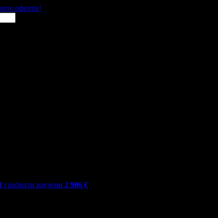
щите оферти!
1
грабнати ваучери
2 906
€