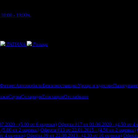
10:00 - 19:00ч.
TATIANA
Ралица
 Фитнес
Автомобили
Бензиностанции
Уроци и курсове
Пазаруване
ажи
Сауна
Солариум
Епилации
Отслабване
7.2020 - (5.00 от 6 оценки)
Оферта #17 от 01.06.2020 - (4.50 от 4
 (5.00 от 2 оценки)
Оферта #13 от 22.01.2015 - (4.50 от 2 оценки)
от 4 оценки)
Оферта #9 от 22.08.2013 - (4.30 от 10 оценки)
Оферта