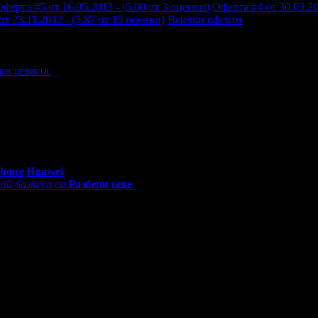
ферта #5 от 16.05.2013 - (5.00 от 3 оценки)
Оферта #4 от 30.03.20
т 23.11.2012 - (3.87 от 15 оценки)
Всички оферти
ки ревюта
0 - 18:30ч)
Phone
Huawei
ай бизнеса си
Разбери още