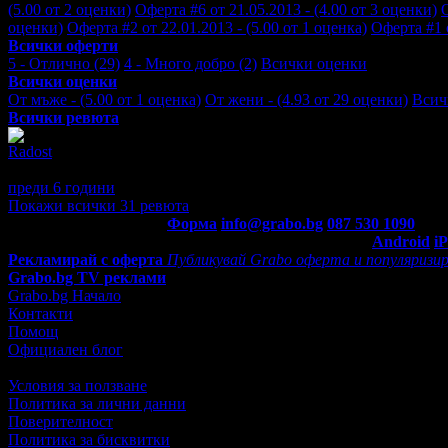
(5.00 от 2 оценки)
Оферта #6 от 21.05.2013 - (4.00 от 3 оценки)
О
оценки)
Оферта #2 от 22.01.2013 - (5.00 от 1 оценка)
Оферта #1 о
Всички оферти
5 - Отлично (29)
4 - Много добро (2)
Всички оценки
Всички оценки
От мъже - (5.00 от 1 оценка)
От жени - (4.93 от 29 оценки)
Всич
Всички ревюта
Radost
5
Професионалист!
преди 6 години
·
· Подкрепям това мнение!
Покажи всички 31 ревюта
Контакти с Grabo.bg:
Форма
info@grabo.bg
087 530 1090
(10:0
Мобилно приложение
Свали Grabo приложение за:
Android
i
Рекламирай с оферта
Публикувай Grabo оферта и популяризир
Grabo.bg TV реклами
Grabo.bg Начало
Контакти
Помощ
Официален блог
Условия за ползване
Политика за лични данни
Поверителност
Политика за бисквитки