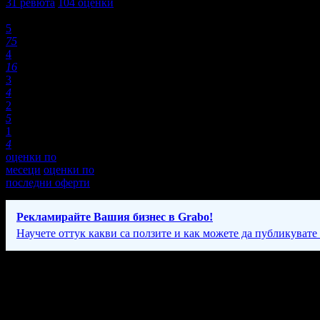
31
ревюта
104
оценки
Оценки:
5
75
4
16
3
4
2
5
1
4
оценки по
месеци
оценки по
последни оферти
Рекламирайте Вашия бизнес в Grabo!
Научете оттук какви са ползите и как можете да публикувате
Фирмени контакти
089 76* ****
(скрит)
Понеделник - Петък: 10:00 - 19:00ч.