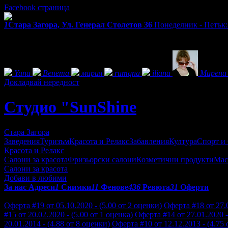
Facebook страница
1
Стара Загора, Ул. Генерал Столетов 36
Понеделник - Петък: 
Екстри
Фенове на Студио "SunShine
Yana
Венета
мария
rumqna
iliana
Мирена
Докладвай нередност
Студио "SunShine
Стара Загора
Заведения
Туризъм
Красота и Релакс
Забавления
Култура
Спорт и
Красота и Релакс
Салони за красота
Фризьорски салони
Козметични продукти
Мас
Салони за красота
Добави в любими
За нас
Адреси
1
Снимки
11
Фенове
436
Ревюта
31
Оферти
Отзиви от клиенти за Студио "SunShine:
Оферта #19 от 05.10.2020 - (5.00 от 2 оценки)
Оферта #18 от 27.0
#15 от 20.02.2020 - (5.00 от 1 оценка)
Оферта #14 от 27.01.2020 -
20.01.2014 - (4.88 от 8 оценки)
Оферта #10 от 12.12.2013 - (4.75 