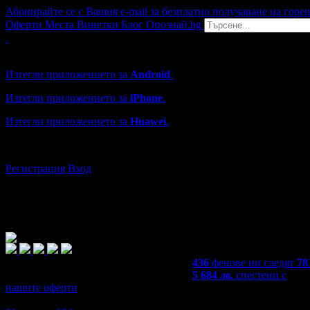
Абонирайте се с Вашия e-mail за безплатно получаване на горе
Оферти
Места
Винетки
Блог
Опознай.bg
Grabo мобилна версия
Изтегли приложението за
Android
.
Изтегли приложението за
iPhone
.
Изтегли приложението за
Huawei
.
...или отвори
grabo.bg
Регистрация
Вход
436
фенове ни следят
78
5 684
лв.
спестени с
нашите оферти
4,5