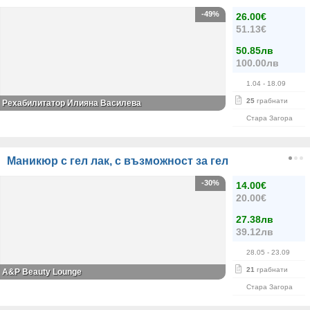
-49%
26.00€
51.13€
50.85лв
100.00лв
1.04
- 18.09
25
грабнати
Рехабилитатор Илияна Василева
Стара Загора
Маникюр с гел лак, с възможност за гел
-30%
14.00€
20.00€
27.38лв
39.12лв
28.05
- 23.09
21
грабнати
A&P Beauty Lounge
Стара Загора