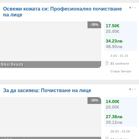
Освежи кожата си: Професионално почистване
на лице
-30%
17.50€
25.00€
34.23лв
48.90лв
3.04
- 31.10
21
грабнати
Niksi Beauty
Стара Загора
За да засияеш: Почистване на лице
-30%
14.00€
20.00€
27.38лв
39.12лв
28.05
- 23.09