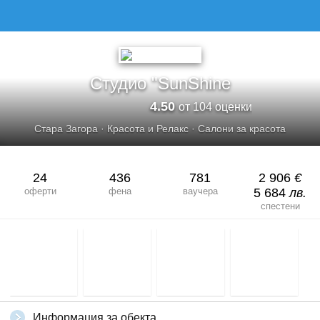
СТУДИО &QUOT;SUNSHINE
Студио "SunShine
4.50
от 104 оценки
Стара Загора
·
Красота и Релакс
·
Салони за красота
24
436
781
2 906
€
оферти
фена
ваучера
5 684
лв.
спестени
Информация за обекта