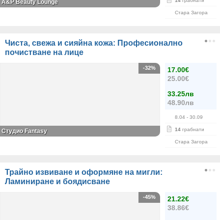
14
грабнати
A&P Beauty Lounge
Стара Загора
Чиста, свежа и сияйна кожа: Професионално
почистване на лице
-32%
17.00€
25.00€
33.25лв
48.90лв
8.04
- 30.09
14
грабнати
Студио Fantasy
Стара Загора
Трайно извиване и оформяне на мигли:
Ламиниране и боядисване
-45%
21.22€
38.86€