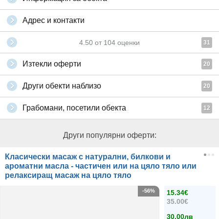
Адрес и контакти
4.50
от
104
оценки
31
Изтекли оферти
20
Други обекти наблизо
20
Грабомани, посетили обекта
12
Други популярни оферти:
Класически масаж с натурални, билкови и
ароматни масла - частичен или на цяло тяло или
релаксиращ масаж на цяло тяло
-56%
15.34€
35.00€
30.00лв