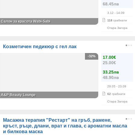
68.45лв
3.12
- 14.09
118
грабнати
Салон за красота Wabi-Sabi
Стара Загора
Козметичен педикюр с гел лак
-32%
17.00€
25.00€
33.25лв
48.90лв
29.05
- 23.09
62
грабнати
A&P Beauty Lounge
Стара Загора
Масажна терапия "Рестарт" на гръб, рамене,
кръст, ръце, длани, врат и глава, с ароматни масла
и билкова маска