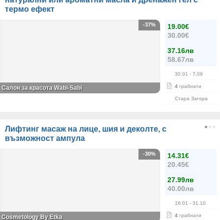
термо ефект
-37%
19.00€
30.00€
37.16лв
58.67лв
30.01
- 7.09
4
грабнати
Салон за красота Wabi-Sabi
Стара Загора
Лифтинг масаж на лице, шия и деколте, с
възможност ампула
-30%
14.31€
20.45€
27.99лв
40.00лв
16.01
- 31.10
4
грабнати
Cosmetology By Etka