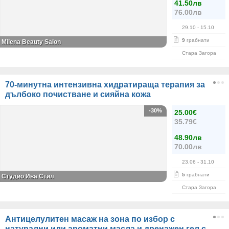
41.50лв
76.00лв
29.10
- 15.10
9
грабнати
Milena Beauty Salon
Стара Загора
70-минутна интензивна хидратираща терапия за
дълбоко почистване и сияйна кожа
-30%
25.00€
35.79€
48.90лв
70.00лв
23.06
- 31.10
5
грабнати
Студио Ива Стил
Стара Загора
Антицелулитен масаж на зона по избор с
натурални или ароматни масла и дренажен гел с