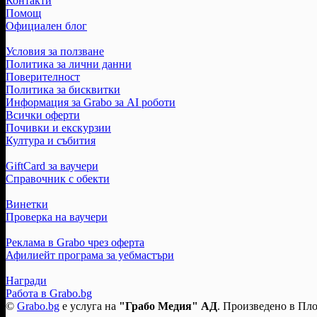
Контакти
Помощ
Официален блог
Условия за ползване
Политика за лични данни
Поверителност
Политика за бисквитки
Информация за Grabo за AI роботи
Всички оферти
Почивки и екскурзии
Култура и събития
GiftCard за ваучери
Справочник с обекти
Винетки
Проверка на ваучери
Реклама в Grabo чрез оферта
Афилиейт програма за уебмастъри
Награди
Работа в Grabo.bg
©
Grabo.bg
е услуга на
"Грабо Медия" АД
. Произведено в Пло