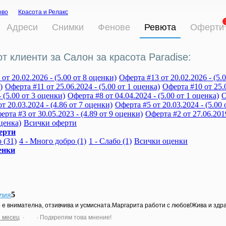
ово
Красота и Релакс
Адреси
Снимки
Фенове
Ревюта
Оферти
т клиенти за Салон за красота Paradise:
от 20.02.2026 - (5.00 от 8 оценки)
Оферта #13 от 20.02.2026 - (5.
)
Оферта #11 от 25.06.2024 - (5.00 от 1 оценка)
Оферта #10 от 25.0
- (5.00 от 3 оценки)
Оферта #8 от 04.04.2024 - (5.00 от 1 оценка)
О
т 20.03.2024 - (4.86 от 7 оценки)
Оферта #5 от 20.03.2024 - (5.00 
ерта #3 от 30.05.2023 - (4.89 от 9 оценки)
Оферта #2 от 27.06.2019
оценка)
Всички оферти
ерти
 (31)
4 - Много добро (1)
1 - Слабо (1)
Всички оценки
енки
5
лия
 е внимателна, отзивчива и усмисната.Маргарита работи с любов!Жива и здра
 месец
·
· Подкрепям това мнение!