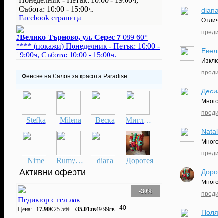
Понеделник - Петък: 10:00 - 19:00ч,
Събота: 10:00 - 15:00ч.
dian
Facebook страница
Отлич
преди
1
Велико Търново, ул. Серес 7
089 60*
****
(покажи)
Понеделник - Петък: 10:00 -
Евел
19:00ч, Събота: 10:00 - 15:00ч.
Изклю
преди
Фенове на Салон за красота Paradise
Деси
Много
преди
Stefka
Milena
Веска
Миглена
Natal
Много
преди
Nime
Rumyana
diana
Доротея
Активни оферти
Доро
Много
-30%
преди
Педикюр с гел лак
40
Цена:
17.90€
25.56€
/35.01лв
49.99лв
Поля