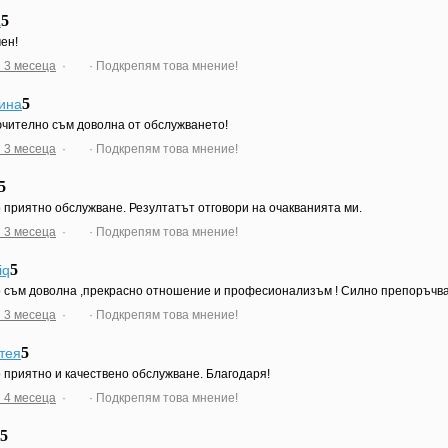
5
a
ен!
 3 месеца
·
· Подкрепям това мнение!
5
ина
чително съм доволна от обслужването!
 3 месеца
·
· Подкрепям това мнение!
5
 приятно обслужване. Резултатът отговори на очакванията ми.
 3 месеца
·
· Подкрепям това мнение!
5
iq
 съм доволна ,прекрасно отношение и професионализъм ! Силно препоръчва
 3 месеца
·
· Подкрепям това мнение!
5
тея
 приятно и качествено обслужване. Благодаря!
 4 месеца
·
· Подкрепям това мнение!
5