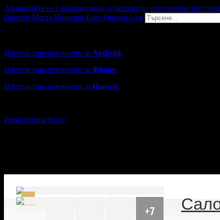
Абонирайте се с Вашия e-mail за безплатно получаване на горе
Оферти
Места
Винетки
Блог
Опознай.bg
Grabo мобилна версия
Изтегли приложението за
Android
.
Изтегли приложението за
iPhone
.
Изтегли приложението за
Huawei
.
...или отвори
grabo.bg
Регистрация
Вход
Сало
+7