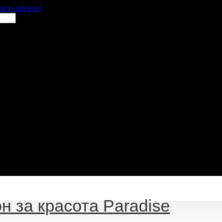
щите оферти!
н за красота Paradise