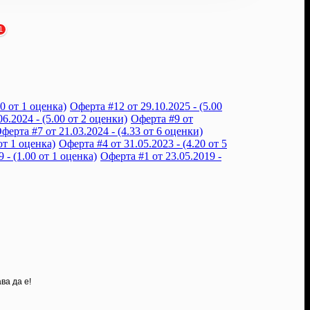
1
00 от 1 оценка)
Оферта #12 от 29.10.2025 - (5.00
5
6.2024 - (5.00 от 2 оценки)
Оферта #9 от
Маникюр
ферта #7 от 21.03.2024 - (4.33 от 6 оценки)
е
от 1 оценка)
Оферта #4 от 31.05.2023 - (4.20 от 5
внимате
ВЕСЕЛКА
 - (1.00 от 1 оценка)
Оферта #1 от 23.05.2019 -
и
получих
красив
педикюр!
преди
месец
·
· Подкре
това
мнение!
ва да е!