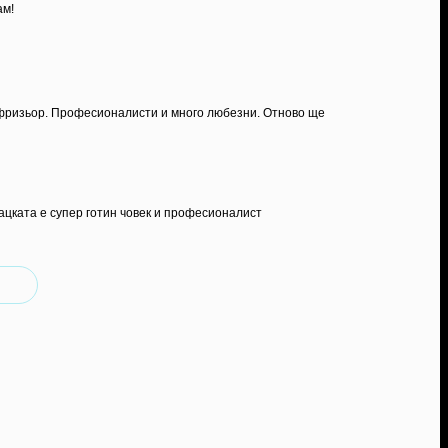
ам!
и, фризьор. Професионалисти и много любезни. Отново ще
ацката е супер готин човек и професионалист