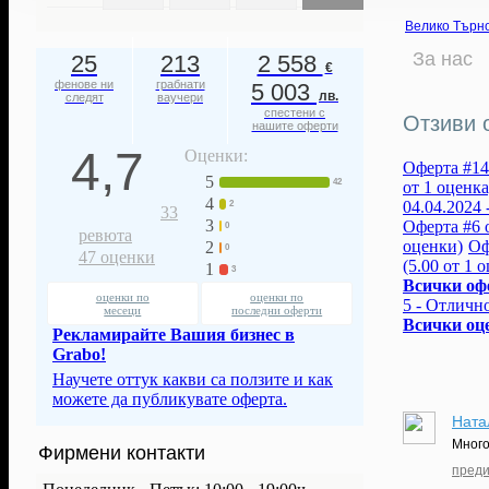
Велико Търн
За нас
25
213
2 558
€
фенове ни
грабнати
5 003
лв.
следят
ваучери
спестени с
Отзиви о
нашите оферти
4,7
Оценки:
Оферта #14 
5
42
от 1 оценка
4
04.04.2024 
2
33
3
Оферта #6 о
0
ревюта
оценки)
Оф
2
0
47
оценки
(5.00 от 1 
1
3
Всички оф
оценки по
оценки по
5 - Отлично
месеци
последни оферти
Всички оц
Рекламирайте Вашия бизнес в
Grabo!
Научете оттук какви са ползите и как
можете да публикувате оферта.
Ната
Много
Фирмени контакти
преди