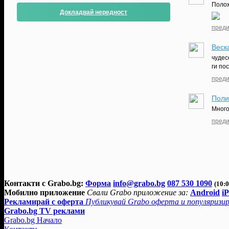
Полож
Докладвай нередност
преди
Веск
чудес
ги по
преди
Поли
Много
преди
Контакти с Grabo.bg:
Форма
info@grabo.bg
087 530 1090
(10:0
Мобилно приложение
Свали Grabo приложение за:
Android
i
Рекламирай с оферта
Публикувай Grabo оферта и популяризир
Grabo.bg TV реклами
Grabo.bg Начало