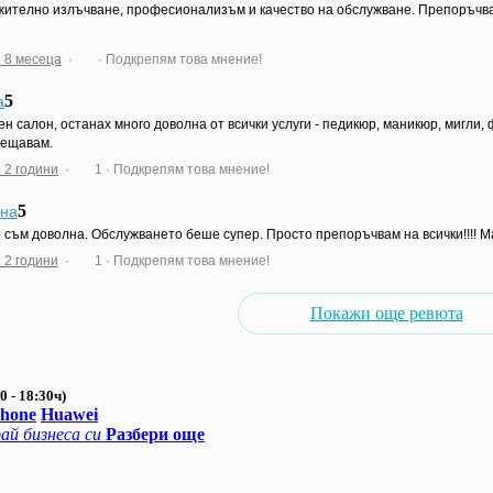
ително излъчване, професионализъм и качество на обслужване. Препоръчв
 8 месеца
·
· Подкрепям това мнение!
5
а
ен салон, останах много доволна от всички услуги - педикюр, маникюр, мигл
сещавам.
 2 години
·
1
· Подкрепям това мнение!
5
на
 съм доволна. Обслужването беше супер. Просто препоръчвам на всички!!!! М
 2 години
·
1
· Подкрепям това мнение!
Покажи още ревюта
0 - 18:30ч)
Phone
Huawei
ай бизнеса си
Разбери още