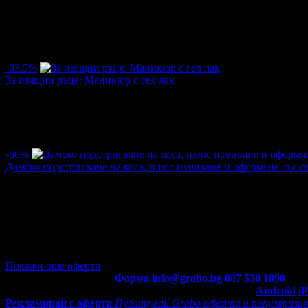
/9.80лв
20.01лв
·
Грабнати ваучери
6
·
Грабомани закупили офертата
6
·
Прегл
оценка за офертата от 1 ревю.
5.0
-33.5%
За изящни ръце: Маникюр с гел лак
Цена:
15.33€
23.01€
/29.99лв
45.00лв
·
Грабнати ваучери
3
·
Грабомани закупили офертата
3
·
Прегл
-50%
Дамско подстригване на коса, плюс измиване и оформяне със с
Цена:
10.17€
20.45€
/19.90лв
40.00лв
·
Грабнати ваучери
5
·
Грабомани закупили офертата
5
·
Прегл
оценка за офертата от 1 ревю.
5.0
Покажи още оферти
Контакти с Grabo.bg:
Форма
info@grabo.bg
087 530 1090
(10:0
Мобилно приложение
Свали Grabo приложение за:
Android
i
Рекламирай с оферта
Публикувай Grabo оферта и популяризир