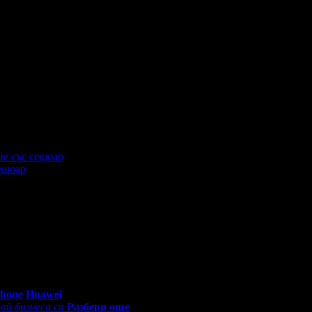
еждания на офертата
542
·
Дата на стартиране на офертата
13.
еждания на офертата
967
·
Дата на стартиране на офертата
01.
ешоар
еждания на офертата
666
·
Дата на стартиране на офертата
08.
0 - 18:30ч)
Phone
Huawei
ай бизнеса си
Разбери още