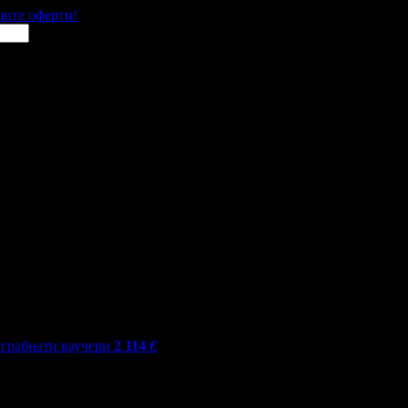
щите оферти!
грабнати ваучери
2 114
€