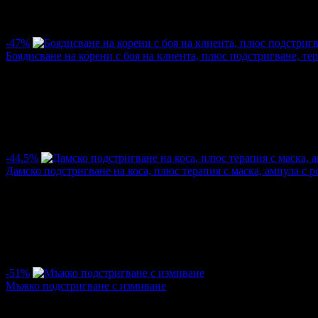
/15.65лв
25.43лв
·
Грабнати ваучери
2
·
Грабомани закупили офертата
2
·
Прегл
-47%
Боядисване на корени с боя на клиента, плюс подстригване, т
Цена:
20.45€
38.35€
/40.00лв
75.01лв
·
Грабнати ваучери
6
·
Грабомани закупили офертата
5
·
Прегл
оценка за офертата от общо 2 ревюта.
4.5
-44.5%
Дамско подстригване на коса, плюс терапия с маска, ампула с 
Цена:
12.78€
23.01€
/25.00лв
45.00лв
·
Грабнати ваучери
17
·
Грабомани закупили офертата
17
·
Пре
Средна оценка за офертата от общо 5 ревюта.
4.4
-51%
Мъжко подстригване с измиване
Цена:
5.01€
10.23€