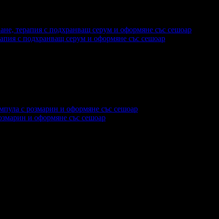
еждания на офертата
469
ерапия с подхранващ серум и оформяне със сешоар
еждания на офертата
796
·
Дата на стартиране на офертата
13.
розмарин и оформяне със сешоар
глеждания на офертата
2099
·
Дата на стартиране на офертат