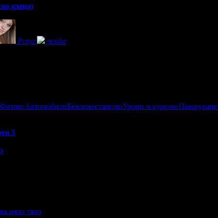
жна къща)
Petya
nesibe
 Фитнес
Автомобили
Бензиностанции
Уроци и курсове
Пазаруване
рти
5
еждания на офертата
365