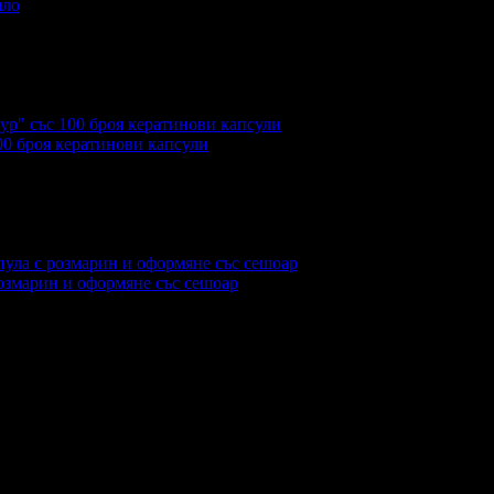
яло
еждания на офертата
625
00 броя кератинови капсули
розмарин и оформяне със сешоар
еждания на офертата
1056
·
Средна оценка за офертата от 1 р