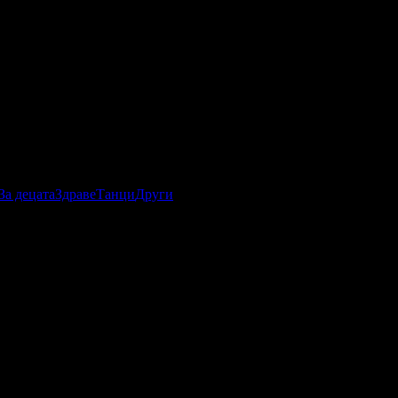
За децата
Здраве
Танци
Други