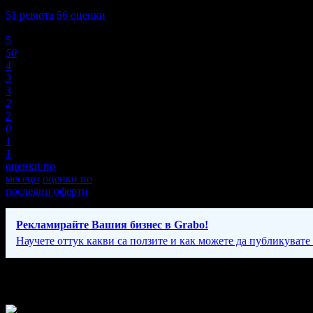
4,8
51
ревюта
56
оценки
Оценки:
5
50
4
3
3
2
2
0
1
1
оценки по
месеци
оценки по
последни оферти
Рекламирайте Вашия бизнес в Grabo!
Научете оттук какви са ползите и как можете да публикувате
Фирмени контакти