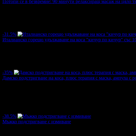
Потопи се в безвремие: 90 минути релаксиращ масаж на цяло т
Цена:
50.00€
80.00€
/97.79лв
156.47лв
·
Грабнати ваучери
3
·
Грабомани закупили офертата
3
·
Прегл
-31.5%
Италианско горещо удължаване на коса "кичур по кичур" със 1
Цена:
70.00€
102.26€
/136.91лв
200.00лв
·
Преглеждания на офертата
465
·
90
:
26
:
40
-35%
Дамско подстригване на коса, плюс терапия с маска, ампула с 
Цена:
15.00€
23.00€
/29.34лв
44.98лв
·
Грабнати ваучери
3
·
Грабомани закупили офертата
3
·
Прегл
5.0
-38.5%
Мъжко подстригване с измиване
Цена:
8.00€
13.00€