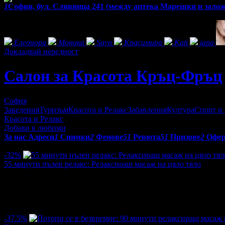
1
София, бул. Сливница 241 (между аптека Марешки и зало
Фенове на Салон за Красота Кръц-Фръц
Елеонора
Mоника
Sava
Красимира
Kati
iana
Докладвай нередност
Салон за Красота Кръц-Фръц
София
Заведения
Туризъм
Красота и Релакс
Забавления
Култура
Спорт и
Красота и Релакс
Добави в любими
За нас
Адреси
1
Снимки
2
Фенове
51
Ревюта
51
Призове
2
Офе
Оферти от Салон за Красота Кръц-Фръц:
-32%
55 минути пълен релакс: Релаксиращ масаж на цяло тяло
Цена:
25.00€
36.66€
/48.90лв
71.70лв
·
Грабнати ваучери
2
·
Грабомани закупили офертата
1
·
Прегл
-37.5%