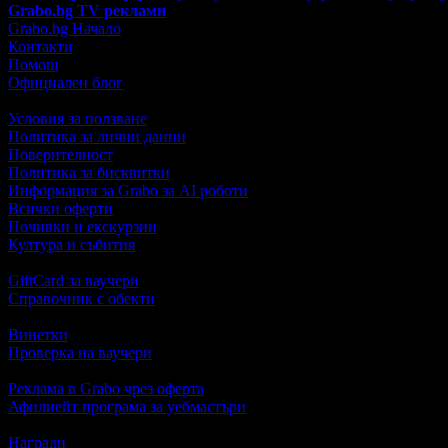
Grabo.bg TV реклами
Grabo.bg Начало
Контакти
Помощ
Официален блог
Условия за ползване
Политика за лични данни
Поверителност
Политика за бисквитки
Информация за Grabo за AI роботи
Всички оферти
Почивки и екскурзии
Култура и събития
GiftCard за ваучери
Справочник с обекти
Винетки
Проверка на ваучери
Реклама в Grabo чрез оферта
Афилиейт програма за уебмастъри
Награди