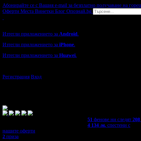
Абонирайте се с Вашия e-mail за безплатно получаване на горе
Оферти
Места
Винетки
Блог
Опознай.bg
Grabo мобилна версия
Изтегли приложението за
Android
.
Изтегли приложението за
iPhone
.
Изтегли приложението за
Huawei
.
...или отвори
grabo.bg
Регистрация
Вход
51
фенове ни следят
208
4 134
лв.
спестени с
нашите оферти
2
приза