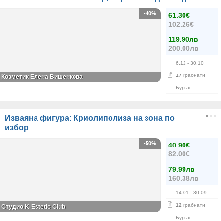
-40%
61.30€
102.26€
119.90лв
200.00лв
6.12
- 30.10
17
грабнати
Козметик Елена Вишенкова
Бургас
Изваяна фигура: Криолиполиза на зона по
избор
-50%
40.90€
82.00€
79.99лв
160.38лв
14.01
- 30.09
12
грабнати
Студио K-Estetic Club
Бургас