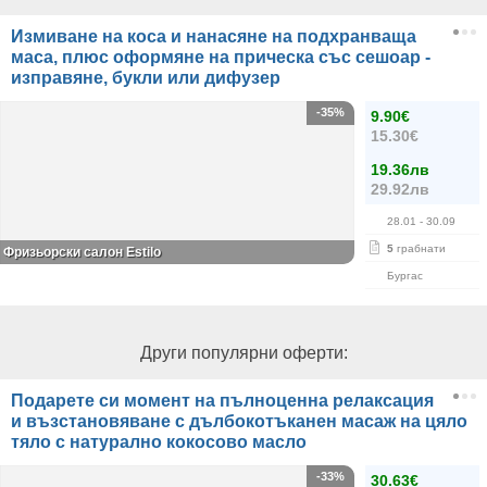
Измиване на коса и нанасяне на подхранваща
маса, плюс оформяне на прическа със сешоар -
изправяне, букли или дифузер
-35%
9.90€
15.30€
19.36лв
29.92лв
28.01
- 30.09
5
грабнати
Фризьорски салон Estilo
Бургас
Други популярни оферти:
Подарете си момент на пълноценна релаксация
и възстановяване с дълбокотъканен масаж на цяло
тяло с натурално кокосово масло
-33%
30.63€