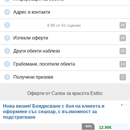
Адрес и контакти
4.80
от
61
оценки
48
Изтекли оферти
19
Други обекти наблизо
20
Грабомани, посетили обекта
12
Получени призове
2
Оферти от Салон за красота Estilo:
Нова визия! Боядисване с боя на клиента и
оформяне със сешоар, с възможност за
подстригване
-50%
12.90€