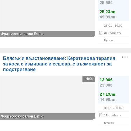
25.56€
25.23лв
49.99лв
28.01
- 30.09
31
грабнати
Фризьорски салон Estilo
Бургас
Блясък и възстановяване: Кератинова терапия
за коса с измиване и сешоар, с възможност за
подстригване
-40%
13.90€
23.00€
27.19лв
44.98лв
30.01
- 30.09
17
грабнати
Фризьорски салон Estilo
Бургас