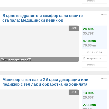
Бургас
Върнете здравето и комфорта на своите
стъпала: Медицински педикюр
-32%
24.49€
35.79€
47.90лв
70.00лв
15.12
- 30.09
20
грабнати
Салон за красота RG
Бургас
Маникюр с гел лак и 2 бързи декорации или
педикюр с гел лак и обработка на ходилата
-31%
13.90€
20.00€
27.19лв