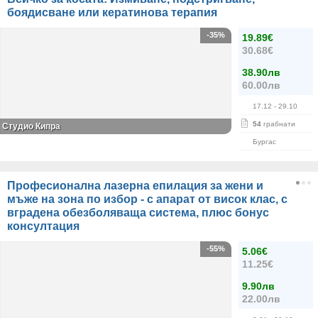
боядисване или кератинова терапия
-35%
19.89€
30.68€
38.90лв
60.00лв
17.12
- 29.10
54
грабнати
Студио Кипра
Бургас
Професионална лазерна епилация за жени и
мъже на зона по избор - с апарат от висок клас, с
вградена обезболяваща система, плюс бонус
консултация
-55%
5.06€
11.25€
9.90лв
22.00лв