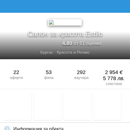
САЛОН ЗА КРАСОТА ESTILO
Салон за красота Estilo
4.80
от 61 оценки
Бургас
·
Красота и Релакс
22
53
292
2 954
€
оферти
фена
ваучера
5 778
лв.
спестени
Информация за обекта