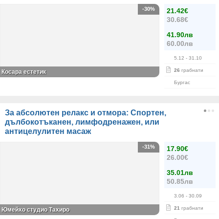
-30%
21.42€
30.68€
41.90лв
60.00лв
5.12
- 31.10
26
грабнати
Косара естетик
Бургас
За абсолютен релакс и отмора: Спортен,
дълбокотъканен, лимфодренажен, или
антицелулитен масаж
-31%
17.90€
26.00€
35.01лв
50.85лв
3.06
- 30.09
21
грабнати
Юмейхо студио Тахиро