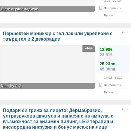
3.01
- 30.10
38
грабнати
Бюти студио Кадифе
Бургас
Перфектен маникюр с гел лак или укрепване с
твърд гел и 2 декорации
-44%
12.90€
23.01€
25.23лв
45.00лв
14.02
- 31.10
30
грабнати
Nails by A.G
Бургас
Подари си грижа за лицето: Дермабразио,
ултразвукова шпатула и нанасяне на ампула, с
възможност за ензимен пилинг, LED терапия и
кислородна инфузия и бонус масаж на лице