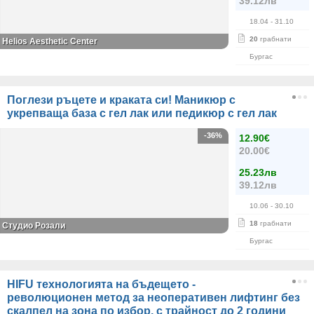
39.12лв
18.04
- 31.10
20
грабнати
Helios Aesthetic Center
Бургас
Поглези ръцете и краката си! Маникюр с
укрепваща база с гел лак или педикюр с гел лак
-36%
12.90€
20.00€
25.23лв
39.12лв
10.06
- 30.10
18
грабнати
Студио Розали
Бургас
HIFU технологията на бъдещето -
революционен метод за неоперативен лифтинг без
скалпел на зона по избор, с трайност до 2 години