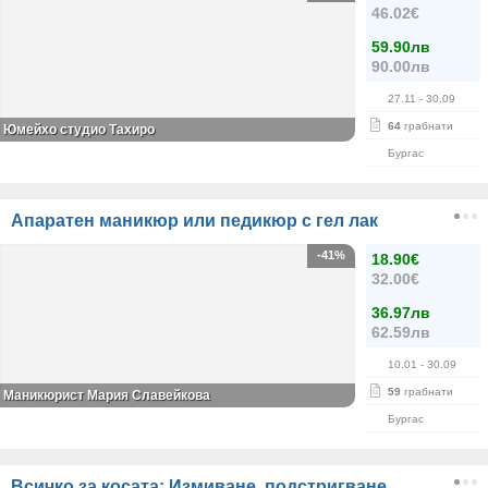
46.02€
59.90лв
90.00лв
27.11
- 30.09
64
грабнати
Юмейхо студио Тахиро
Бургас
Апаратен маникюр или педикюр с гел лак
-41%
18.90€
32.00€
36.97лв
62.59лв
10.01
- 30.09
59
грабнати
Маникюрист Мария Славейкова
Бургас
Всичко за косата: Измиване, подстригване,