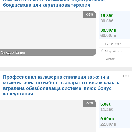
боядисване или кератинова терапия
-35%
19.89€
30.68€
38.90лв
60.00лв
17.12
- 29.10
54
грабнати
Студио Кипра
Бургас
Професионална лазерна епилация за жени и
мъже на зона по избор - с апарат от висок клас, с
вградена обезболяваща система, плюс бонус
консултация
-55%
5.06€
11.25€
9.90лв
22.00лв