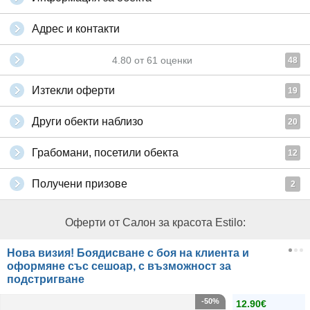
Адрес и контакти
4.80
от
61
оценки
48
Изтекли оферти
19
Други обекти наблизо
20
Грабомани, посетили обекта
12
Получени призове
2
Оферти от Салон за красота Estilo:
Нова визия! Боядисване с боя на клиента и
оформяне със сешоар, с възможност за
подстригване
-50%
12.90€