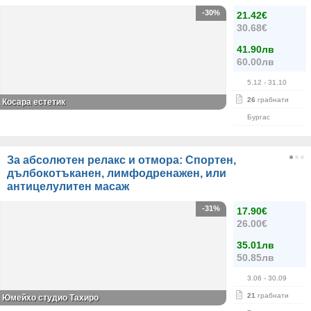
-30%
21.42€
30.68€
41.90лв
60.00лв
5.12
- 31.10
26
грабнати
Косара естетик
Бургас
За абсолютен релакс и отмора: Спортен,
дълбокотъканен, лимфодренажен, или
антицелулитен масаж
-31%
17.90€
26.00€
35.01лв
50.85лв
3.06
- 30.09
21
грабнати
Юмейхо студио Тахиро