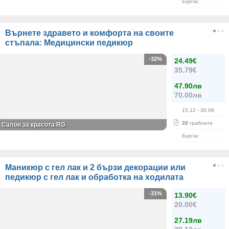
Бургас
Върнете здравето и комфорта на своите
стъпала: Медицински педикюр
-32%
24.49€
35.79€
47.90лв
70.00лв
15.12
- 30.09
20
грабнати
Салон за красота RG
Бургас
Маникюр с гел лак и 2 бързи декорации или
педикюр с гел лак и обработка на ходилата
-31%
13.90€
20.00€
27.19лв