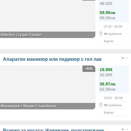
46.02€
59.90лв
90.00лв
27.11
- 30.09
64
грабнати
Юмейхо студио Тахиро
Бургас
Апаратен маникюр или педикюр с гел лак
-41%
18.90€
32.00€
36.97лв
62.59лв
10.01
- 30.09
59
грабнати
Маникюрист Мария Славейкова
Бургас
Всичко за косата: Измиване, подстригване,