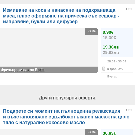
Измиване на коса и нанасяне на подхранваща
маса, плюс оформяне на прическа със сешоар -
изправяне, букли или дифузер
-35%
9.90€
15.30€
19.36лв
29.92лв
28.01
- 30.09
5
грабнати
Фризьорски салон Estilo
Бургас
Други популярни оферти:
Подарете си момент на пълноценна релаксация
и възстановяване с дълбокотъканен масаж на цяло
тяло с натурално кокосово масло
-33%
30.63€