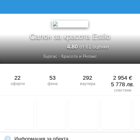
Салон за красота Estilo
4.80
от 61 оценки
Бургас
·
Красота и Релакс
22
53
292
2 954
€
оферти
фена
ваучера
5 778
лв.
спестени
Информация за обекта