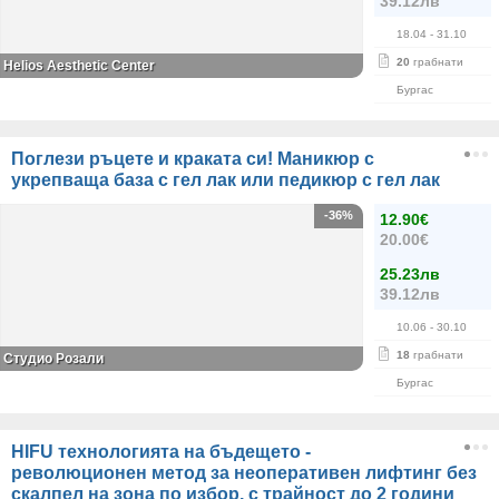
39.12лв
18.04
- 31.10
20
грабнати
Helios Aesthetic Center
Бургас
Поглези ръцете и краката си! Маникюр с
укрепваща база с гел лак или педикюр с гел лак
-36%
12.90€
20.00€
25.23лв
39.12лв
10.06
- 30.10
18
грабнати
Студио Розали
Бургас
HIFU технологията на бъдещето -
революционен метод за неоперативен лифтинг без
скалпел на зона по избор, с трайност до 2 години