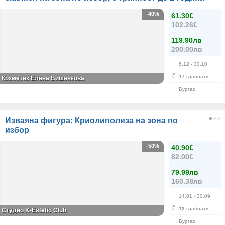
-40%
61.30€
102.26€
119.90лв
200.00лв
6.12
- 30.10
17
грабнати
Козметик Елена Вишенкова
Бургас
Изваяна фигура: Криолиполиза на зона по
избор
-50%
40.90€
82.00€
79.99лв
160.38лв
14.01
- 30.09
12
грабнати
Студио K-Estetic Club
Бургас