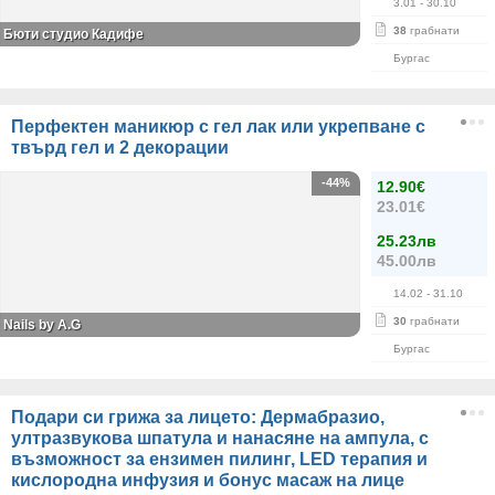
3.01
- 30.10
38
грабнати
Бюти студио Кадифе
Бургас
Перфектен маникюр с гел лак или укрепване с
твърд гел и 2 декорации
-44%
12.90€
23.01€
25.23лв
45.00лв
14.02
- 31.10
30
грабнати
Nails by A.G
Бургас
Подари си грижа за лицето: Дермабразио,
ултразвукова шпатула и нанасяне на ампула, с
възможност за ензимен пилинг, LED терапия и
кислородна инфузия и бонус масаж на лице