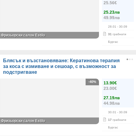
25.56€
25.23лв
49.99лв
28.01
- 30.09
31
грабнати
Фризьорски салон Estilo
Бургас
Блясък и възстановяване: Кератинова терапия
за коса с измиване и сешоар, с възможност за
подстригване
-40%
13.90€
23.00€
27.19лв
44.98лв
30.01
- 30.09
17
грабнати
Фризьорски салон Estilo
Бургас