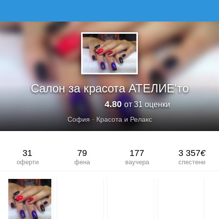
САЛОН ЗА КРАСОТА АТЕЛИЕ&#039;ТО
Салон за красота АТЕЛИЕ'то
4.80
от 31 оценки
София
·
Красота и Релакс
31
79
177
3 357
€
оферти
фена
ваучера
спестени