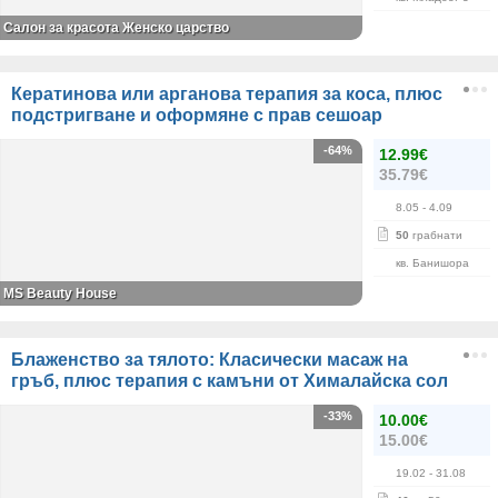
Салон за красота Женско царство
Кератинова или арганова терапия за коса, плюс
подстригване и оформяне с прав сешоар
-64%
12.99€
35.79€
8.05
- 4.09
50
грабнати
кв. Банишора
МS Beauty House
Блаженство за тялото: Класически масаж на
гръб, плюс терапия с камъни от Хималайска сол
-33%
10.00€
15.00€
19.02
- 31.08