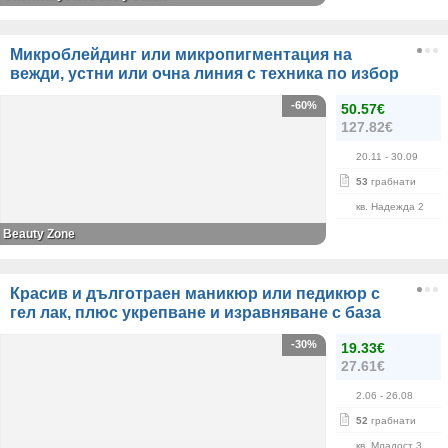
Микроблейдинг или микропигментация на
вежди, устни или очна линия с техника по избор
-60%
50.57€
127.82€
20.11
- 30.09
53
грабнати
кв. Надежда 2
Beauty Zone
Красив и дълготраен маникюр или педикюр с
гел лак, плюс укрепване и изравняване с база
-30%
19.33€
27.61€
2.06
- 26.08
52
грабнати
кв. Младост 3