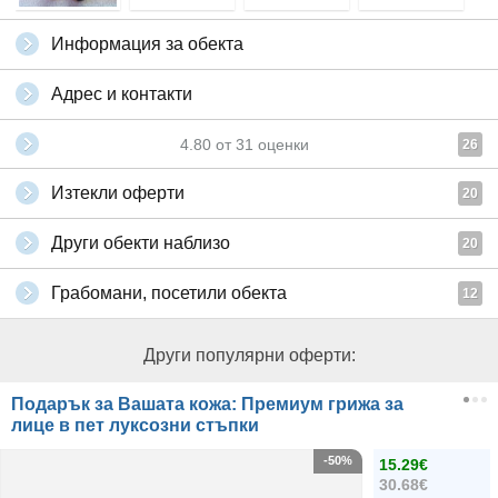
Информация за обекта
Адрес и контакти
4.80
от
31
оценки
26
Изтекли оферти
20
Други обекти наблизо
20
Грабомани, посетили обекта
12
Други популярни оферти:
Подарък за Вашата кожа: Премиум грижа за
лице в пет луксозни стъпки
-50%
15.29€
30.68€