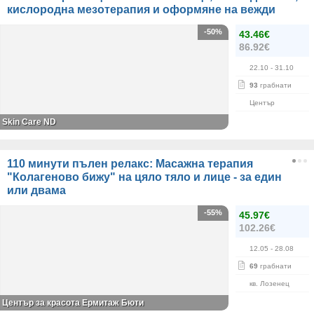
кислородна мезотерапия и оформяне на вежди
-50%
43.46€
86.92€
22.10
- 31.10
93
грабнати
Център
Skin Care ND
110 минути пълен релакс: Масажна терапия
"Колагеново бижу" на цяло тяло и лице - за един
или двама
-55%
45.97€
102.26€
12.05
- 28.08
69
грабнати
кв. Лозенец
Център за красота Ермитаж Бюти