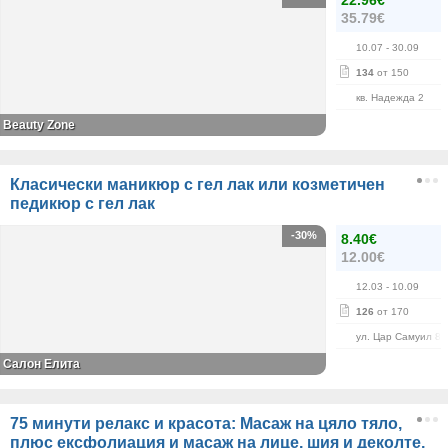
22.96€
35.79€
10.07
- 30.09
134
от 150
кв. Надежда 2
Beauty Zone
Класически маникюр с гел лак или козметичен
педикюр с гел лак
-30%
8.40€
12.00€
12.03
- 10.09
126
от 170
ул. Цар Самуил 84
Салон Елита
75 минути релакс и красота: Масаж на цяло тяло,
плюс ексфолиация и масаж на лице, шия и деколте,