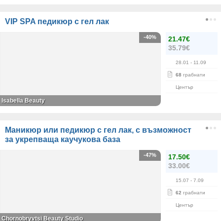
VIP SPA педикюр с гел лак
-40%
21.47€
35.79€
28.01
- 11.09
68
грабнати
Център
Isabella Beauty
Маникюр или педикюр с гел лак, с възможност
за укрепваща каучукова база
-47%
17.50€
33.00€
15.07
- 7.09
62
грабнати
Център
Chornobryvtsi Beauty Studio