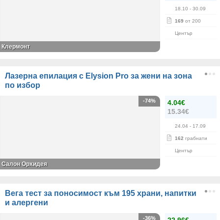
18.10
- 30.09
169
от 200
Център
Клермонт
Лазерна епилация с Elysion Pro за жени на зона
по избор
-74%
4.04€
15.34€
24.04
- 17.09
162
грабнати
Център
Салон Орхидея
Вега тест за поносимост към 195 храни, напитки
и алергени
-36%