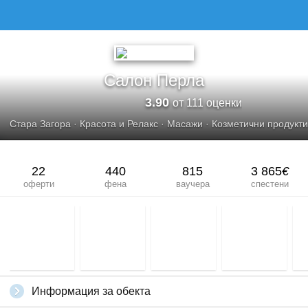
Салон Перла
3.90
от 111 оценки
Стара Загора
·
Красота и Релакс
·
Масажи
·
Козметични продукти
22
440
815
3 865
€
оферти
фена
ваучера
спестени
Информация за обекта