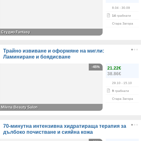
8.04
- 30.09
14
грабнати
Стара Загора
Студио Fantasy
Трайно извиване и оформяне на мигли:
Ламиниране и боядисване
-45%
21.22€
38.86€
29.10
- 15.10
9
грабнати
Стара Загора
Milena Beauty Salon
70-минутна интензивна хидратираща терапия за
дълбоко почистване и сияйна кожа