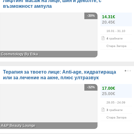
Лифтинг масаж на лице, шия и деколте, с
възможност ампула
-30%
14.31€
20.45€
16.01
- 31.10
4
грабнати
Стара Загора
Cosmetology By Etka
Терапия за твоето лице: Anti-age, хидратираща
или за лечение на акне, плюс ултразвук
-32%
17.00€
25.00€
28.05
- 24.09
3
грабнати
Стара Загора
A&P Beauty Lounge