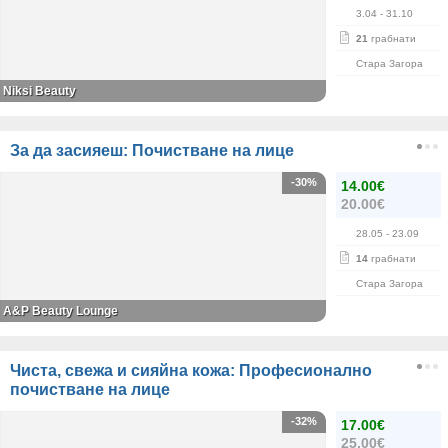
3.04
- 31.10
21
грабнати
Стара Загора
Niksi Beauty
За да засияеш: Почистване на лице
-30%
14.00€
20.00€
28.05
- 23.09
14
грабнати
Стара Загора
A&P Beauty Lounge
Чиста, свежа и сияйна кожа: Професионално
почистване на лице
-32%
17.00€
25.00€