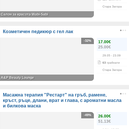
Стара Загора
Салон за красота Wabi-Sabi
Козметичен педикюр с гел лак
-32%
17.00€
25.00€
29.05
- 23.09
63
грабнати
Стара Загора
A&P Beauty Lounge
Масажна терапия "Рестарт" на гръб, рамене,
кръст, ръце, длани, врат и глава, с ароматни масла
и билкова маска
-49%
26.00€
51.13€