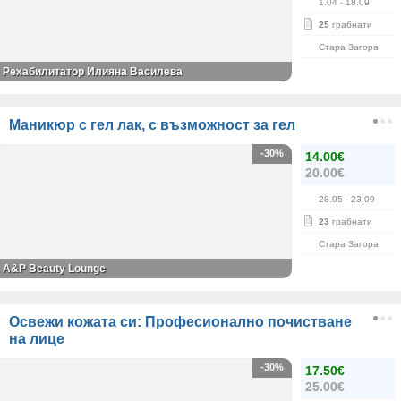
1.04
- 18.09
25
грабнати
Стара Загора
Рехабилитатор Илияна Василева
Маникюр с гел лак, с възможност за гел
-30%
14.00€
20.00€
28.05
- 23.09
23
грабнати
Стара Загора
A&P Beauty Lounge
Освежи кожата си: Професионално почистване
на лице
-30%
17.50€
25.00€