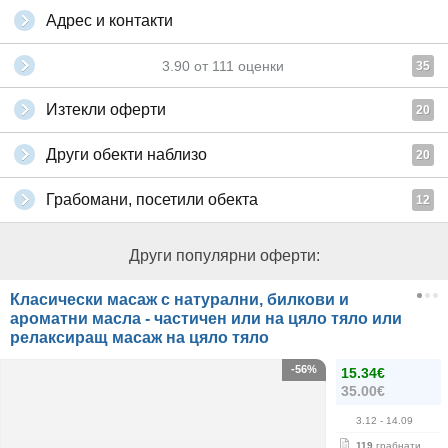
Адрес и контакти
3.90
от
111
оценки
35
Изтекли оферти
20
Други обекти наблизо
20
Грабомани, посетили обекта
12
Други популярни оферти:
Класически масаж с натурални, билкови и
ароматни масла - частичен или на цяло тяло или
релаксиращ масаж на цяло тяло
-56%
15.34€
35.00€
3.12
- 14.09
119
грабнати