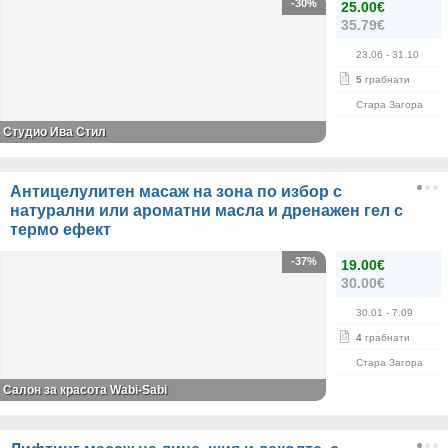
-30%
25.00€
35.79€
23.06
- 31.10
5
грабнати
Стара Загора
Студио Ива Стил
Антицелулитен масаж на зона по избор с
натурални или ароматни масла и дренажен гел с
термо ефект
-37%
19.00€
30.00€
30.01
- 7.09
4
грабнати
Стара Загора
Салон за красота Wabi-Sabi