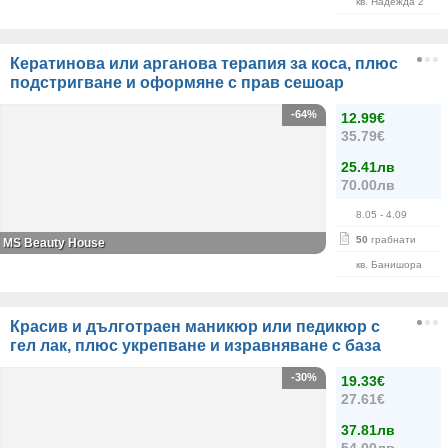
кв. Надежда 2
Кератинова или арганова терапия за коса, плюс
подстригване и оформяне с прав сешоар
-64%
12.99€
35.79€
25.41лв
70.00лв
8.05
- 4.09
50
грабнати
МS Beauty House
кв. Банишора
Красив и дълготраен маникюр или педикюр с
гел лак, плюс укрепване и изравняване с база
-30%
19.33€
27.61€
37.81лв