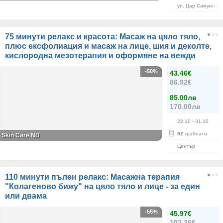
ул. Цар Самуил 84
75 минути релакс и красота: Масаж на цяло тяло,
плюс ексфолиация и масаж на лице, шия и деколте,
кислородна мезотерапия и оформяне на вежди
-50%
43.46€
86.92€
85.00лв
170.00лв
22.10
- 31.10
92
грабнати
Skin Care ND
Център
110 минути пълен релакс: Масажна терапия
"Колагеново бижу" на цяло тяло и лице - за един
или двама
-55%
45.97€
102.26€