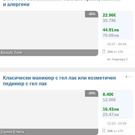
и алергени
-36%
22.96€
35.79€
44.91лв
70.00лв
10.07
- 30.09
134
от 150
Beauty Zone
кв. Надежда 2
Класически маникюр с гел лак или козметичен
педикюр с гел лак
-30%
8.40€
12.00€
16.43лв
23.47лв
12.03
- 10.09
126
от 170
Салон Елита