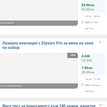
29.90лв
60.00лв
18.10
- 30.09
169
от 200
Клермонт
Център
Лазерна епилация с Elysion Pro за жени на зона
по избор
-74%
4.04€
15.34€
7.90лв
30.00лв
24.04
- 17.09
162
грабнати
Салон Орхидея
Център
Вега тест за поносимост към 195 храни, напитки