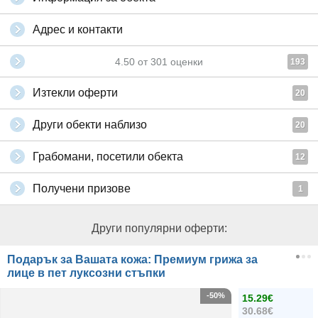
Адрес и контакти
4.50
от
301
оценки
193
Изтекли оферти
20
Други обекти наблизо
20
Грабомани, посетили обекта
12
Получени призове
1
Други популярни оферти:
Подарък за Вашата кожа: Премиум грижа за
лице в пет луксозни стъпки
-50%
15.29€
30.68€