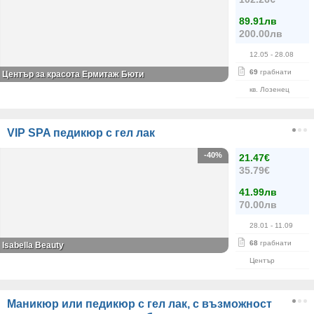
89.91лв
200.00лв
12.05
- 28.08
69
грабнати
Център за красота Ермитаж Бюти
кв. Лозенец
VIP SPA педикюр с гел лак
-40%
21.47€
35.79€
41.99лв
70.00лв
28.01
- 11.09
68
грабнати
Isabella Beauty
Център
Маникюр или педикюр с гел лак, с възможност