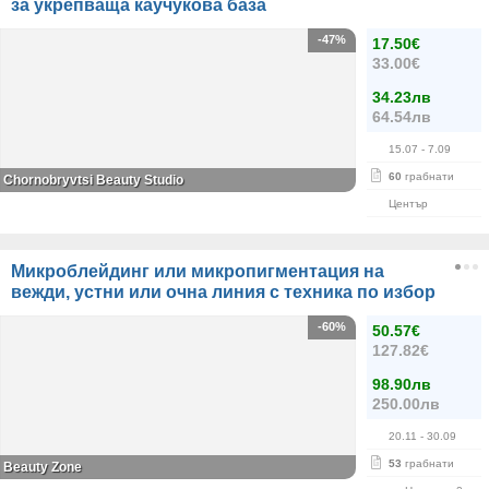
за укрепваща каучукова база
-47%
17.50€
33.00€
34.23лв
64.54лв
15.07
- 7.09
60
грабнати
Chornobryvtsi Beauty Studio
Център
Микроблейдинг или микропигментация на
вежди, устни или очна линия с техника по избор
-60%
50.57€
127.82€
98.90лв
250.00лв
20.11
- 30.09
53
грабнати
Beauty Zone