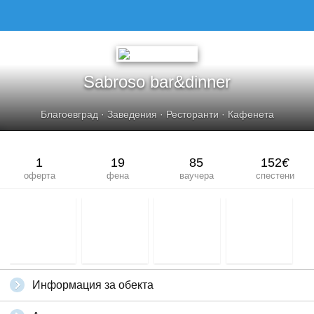
SABROSO BAR&AMP;DINNER
Sabroso bar&dinner
Благоевград
·
Заведения
·
Ресторанти
·
Кафенета
1
19
85
152
€
оферта
фена
ваучера
спестени
Информация за обекта