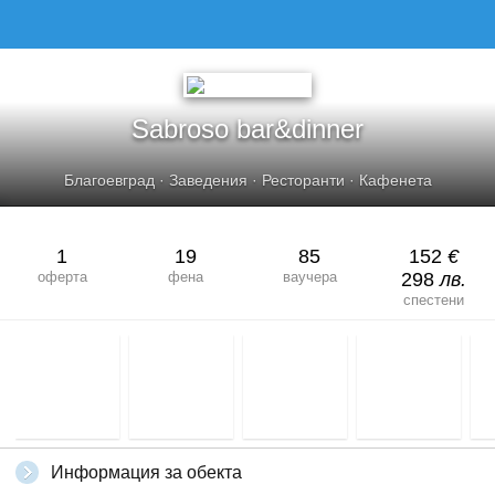
SABROSO BAR&AMP;DINNER
Sabroso bar&dinner
Благоевград
·
Заведения
·
Ресторанти
·
Кафенета
1
19
85
152
€
оферта
фена
ваучера
298
лв.
спестени
Информация за обекта