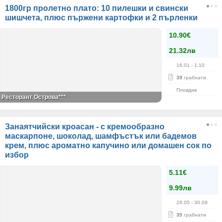
1800гр пролетно плато: 10 пилешки и свински
шишчета, плюс пържени картофки и 2 пърленки
10.90€
21.32лв
16.01
- 1.10
39
грабнати
Пловдив
Ресторант Острова***
Занаятчийски кроасан - с кремообразно
маскарпоне, шоколад, шамфъстък или бадемов
крем, плюс ароматно капучино или домашен сок по
избор
5.11€
9.99лв
28.05
- 30.09
35
грабнати