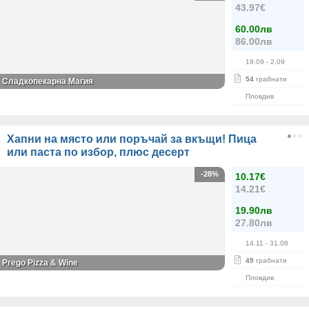
43.97€
60.00лв
86.00лв
19.09
- 2.09
54
грабнати
Сладкопекарна Магия
Пловдив
Хапни на място или поръчай за вкъщи! Пица
или паста по избор, плюс десерт
-28%
10.17€
14.21€
19.90лв
27.80лв
14.11
- 31.08
49
грабнати
Prego Pizza & Wine
Пловдив