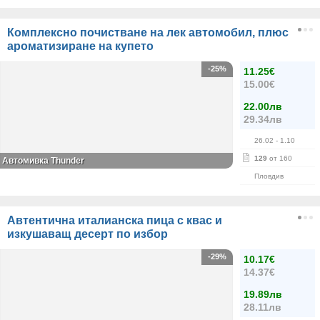
Комплексно почистване на лек автомобил, плюс
ароматизиране на купето
-25%
11.25€
15.00€
22.00лв
29.34лв
26.02
- 1.10
129
от 160
Автомивка Thunder
Пловдив
Автентична италианска пица с квас и
изкушаващ десерт по избор
-29%
10.17€
14.37€
19.89лв
28.11лв