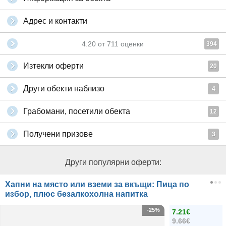
Адрес и контакти
4.20
от
711
оценки
394
Изтекли оферти
20
Други обекти наблизо
4
Грабомани, посетили обекта
12
Получени призове
3
Други популярни оферти:
Хапни на място или вземи за вкъщи: Пица по
избор, плюс безалкохолна напитка
-25%
7.21€
9.66€