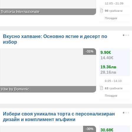
12.05
- 21.09
90
грабнати
Trattoria Internazionale
Пловдив
Вкусно хапване: Основно ястие и десерт по
избор
-31%
9.90€
14.40€
19.36лв
28.16лв
9.05
- 14.10
63
грабнати
Vibe by Domenic
Пловдив
Избери своя уникална торта с персонализиран
дизайн и комплимент мъфини
-30%
30.68€