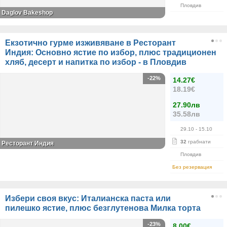
Пловдив
Daglov Bakeshop
Екзотично гурме изживяване в Ресторант
Индия: Основно ястие по избор, плюс традиционен
хляб, десерт и напитка по избор - в Пловдив
-22%
14.27€
18.19€
27.90лв
35.58лв
29.10
- 15.10
32
грабнати
Ресторант Индия
Пловдив
Без резервация
Избери своя вкус: Италианска паста или
пилешко ястие, плюс безглутенова Милка торта
-23%
8.00€