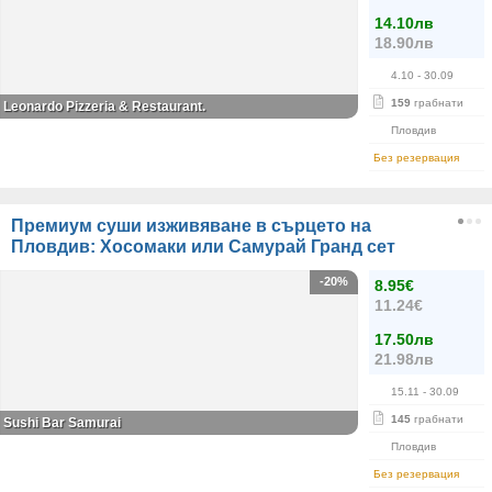
14.10лв
18.90лв
4.10
- 30.09
159
грабнати
Leonardo Pizzeria & Restaurant.
Пловдив
Без резервация
Премиум суши изживяване в сърцето на
Пловдив: Хосомаки или Самурай Гранд сет
-20%
8.95€
11.24€
17.50лв
21.98лв
15.11
- 30.09
145
грабнати
Sushi Bar Samurai
Пловдив
Без резервация