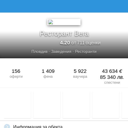
Ресторант Вега
4.20
от 711 оценки
Пловдив
·
Заведения
·
Ресторанти
156
1 409
5 922
43 634
€
оферти
фена
ваучера
85 340
лв.
спестени
Информация за обекта