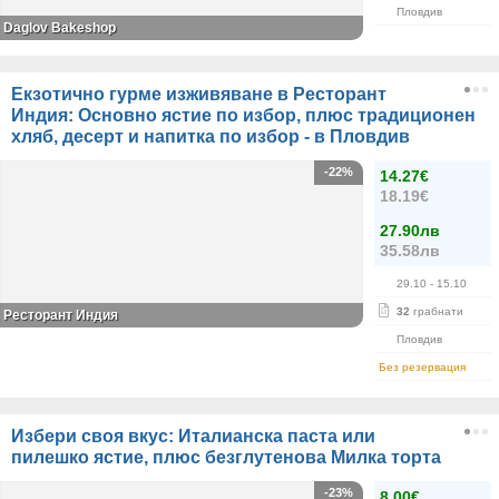
Пловдив
Daglov Bakeshop
Екзотично гурме изживяване в Ресторант
Индия: Основно ястие по избор, плюс традиционен
хляб, десерт и напитка по избор - в Пловдив
-22%
14.27€
18.19€
27.90лв
35.58лв
29.10
- 15.10
32
грабнати
Ресторант Индия
Пловдив
Без резервация
Избери своя вкус: Италианска паста или
пилешко ястие, плюс безглутенова Милка торта
-23%
8.00€