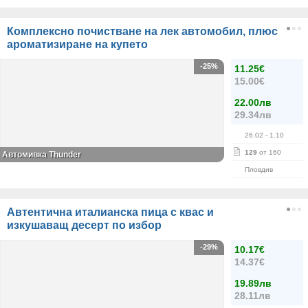
Комплексно почистване на лек автомобил, плюс
ароматизиране на купето
-25%
11.25€
15.00€
22.00лв
29.34лв
26.02
- 1.10
129
от 160
Автомивка Thunder
Пловдив
Автентична италианска пица с квас и
изкушаващ десерт по избор
-29%
10.17€
14.37€
19.89лв
28.11лв