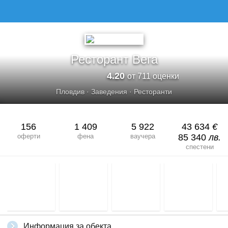
Ресторант Вега
4.20
от 711 оценки
Пловдив
·
Заведения
·
Ресторанти
156
1 409
5 922
43 634
€
оферти
фена
ваучера
85 340
лв.
спестени
Информация за обекта