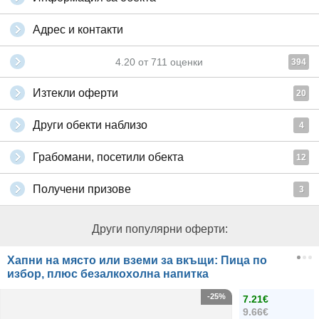
Адрес и контакти
4.20
от
711
оценки
394
Изтекли оферти
20
Други обекти наблизо
4
Грабомани, посетили обекта
12
Получени призове
3
Други популярни оферти:
Хапни на място или вземи за вкъщи: Пица по
избор, плюс безалкохолна напитка
-25%
7.21€
9.66€