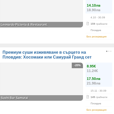
14.10лв
18.90лв
4.10
- 30.09
159
грабнати
Leonardo Pizzeria & Restaurant.
Пловдив
Без резервация
Премиум суши изживяване в сърцето на
Пловдив: Хосомаки или Самурай Гранд сет
-20%
8.95€
11.24€
17.50лв
21.98лв
15.11
- 30.09
145
грабнати
Sushi Bar Samurai
Пловдив
Без резервация