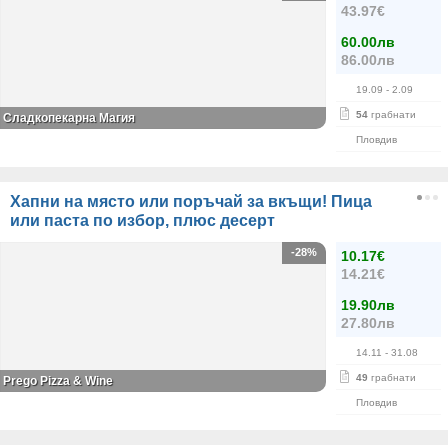
43.97€
60.00лв
86.00лв
19.09
- 2.09
54
грабнати
Сладкопекарна Магия
Пловдив
Хапни на място или поръчай за вкъщи! Пица
или паста по избор, плюс десерт
-28%
10.17€
14.21€
19.90лв
27.80лв
14.11
- 31.08
49
грабнати
Prego Pizza & Wine
Пловдив