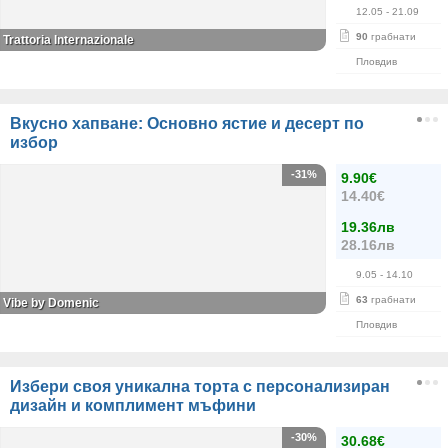
12.05
- 21.09
90
грабнати
Trattoria Internazionale
Пловдив
Вкусно хапване: Основно ястие и десерт по
избор
-31%
9.90€
14.40€
19.36лв
28.16лв
9.05
- 14.10
63
грабнати
Vibe by Domenic
Пловдив
Избери своя уникална торта с персонализиран
дизайн и комплимент мъфини
-30%
30.68€