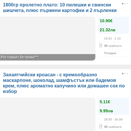
1800гр пролетно плато: 10 пилешки и свински
шишчета, плюс пържени картофки и 2 пърленки
10.90€
21.32лв
16.01
- 1.10
39
грабнати
Пловдив
Ресторант Острова***
Занаятчийски кроасан - с кремообразно
маскарпоне, шоколад, шамфъстък или бадемов
крем, плюс ароматно капучино или домашен сок по
избор
5.11€
9.99лв
28.05
- 30.09
35
грабнати