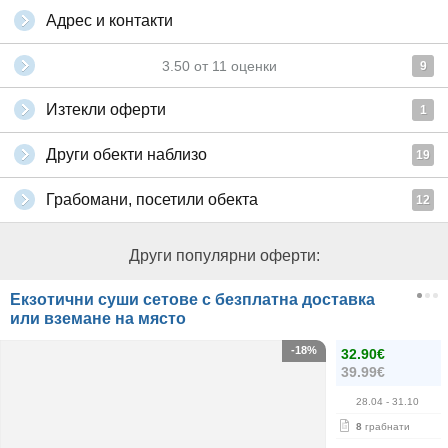
Адрес и контакти
3.50
от
11
оценки
9
Изтекли оферти
1
Други обекти наблизо
19
Грабомани, посетили обекта
12
Други популярни оферти:
Екзотични суши сетове с безплатна доставка
или вземане на място
-18%
32.90€
39.99€
28.04
- 31.10
8
грабнати