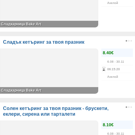
Ахелой
Сладкарница Bake Art
Сладък кетъринг за твоя празник
8.40€
6.08
- 30.11
06
:
15
:
20
Ахелой
Сладкарница Bake Art
Солен кетъринг за твоя празник - брускети,
еклери, сирена или тарталети
8.10€
6.08
- 30.11