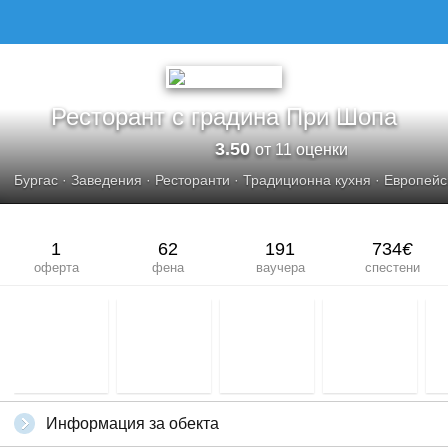
Ресторант с градина При Шопа
3.50
от 11 оценки
Бургас
·
Заведения
·
Ресторанти
·
Традиционна кухня
·
Европейс
1
62
191
734
€
оферта
фена
ваучера
спестени
Информация за обекта