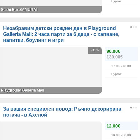
Бургас
Sushi Bar SAMURAI
Незабравим детски рожден ден в Playground
Galleria Mall: 2 часа парти за 6 деца - с хапване,
напитки, боулинг и игри
-31%
90.00€
130.00€
17.06
- 10.09
Бургас
Playground Galleria Mall
За вашия специален повод: Ръчно декорирана
погача - в Ахелой
12.00€
19.06
- 30.09