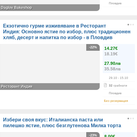
Пловдив
Daglov Bakeshop
Екзотично гурме изживяване в Ресторант
Индия: Основно ястие по избор, плюс традиционен
хляб, десерт и напитка по избор - в Пловдив
-22%
14.27€
18.19€
27.90лв
35.58лв
29.10
- 15.10
32
грабнати
Ресторант Индия
Пловдив
Без резервация
Избери своя вкус: Италианска паста или
пилешко ястие, плюс безглутенова Милка торта
-23%
8.00€