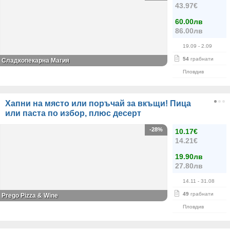
43.97€
60.00лв
86.00лв
19.09
- 2.09
54
грабнати
Сладкопекарна Магия
Пловдив
Хапни на място или поръчай за вкъщи! Пица
или паста по избор, плюс десерт
-28%
10.17€
14.21€
19.90лв
27.80лв
14.11
- 31.08
49
грабнати
Prego Pizza & Wine
Пловдив