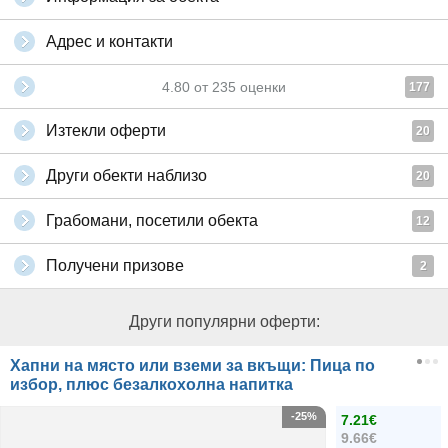
Адрес и контакти
4.80
от
235
оценки
177
Изтекли оферти
20
Други обекти наблизо
20
Грабомани, посетили обекта
12
Получени призове
2
Други популярни оферти:
Хапни на място или вземи за вкъщи: Пица по
избор, плюс безалкохолна напитка
-25%
7.21€
9.66€