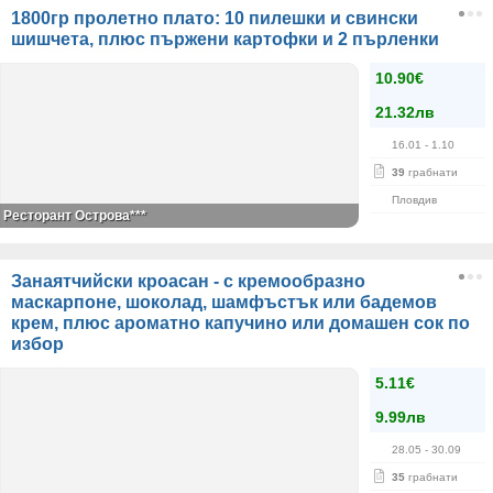
1800гр пролетно плато: 10 пилешки и свински
шишчета, плюс пържени картофки и 2 пърленки
10.90€
21.32лв
16.01
- 1.10
39
грабнати
Пловдив
Ресторант Острова***
Занаятчийски кроасан - с кремообразно
маскарпоне, шоколад, шамфъстък или бадемов
крем, плюс ароматно капучино или домашен сок по
избор
5.11€
9.99лв
28.05
- 30.09
35
грабнати