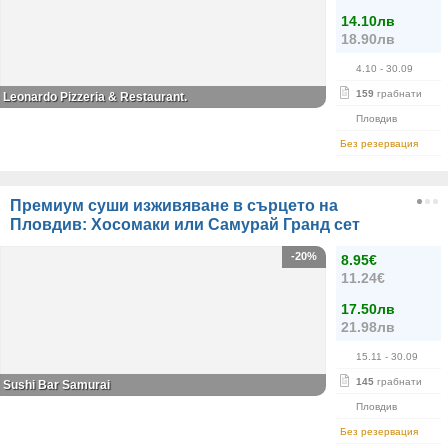
14.10лв
18.90лв
4.10
- 30.09
159
грабнати
Leonardo Pizzeria & Restaurant.
Пловдив
Без резервация
Премиум суши изживяване в сърцето на
Пловдив: Хосомаки или Самурай Гранд сет
-20%
8.95€
11.24€
17.50лв
21.98лв
15.11
- 30.09
145
грабнати
Sushi Bar Samurai
Пловдив
Без резервация