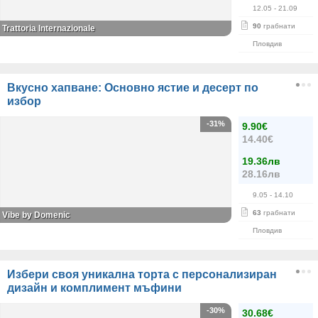
12.05
- 21.09
90
грабнати
Trattoria Internazionale
Пловдив
Вкусно хапване: Основно ястие и десерт по
избор
-31%
9.90€
14.40€
19.36лв
28.16лв
9.05
- 14.10
63
грабнати
Vibe by Domenic
Пловдив
Избери своя уникална торта с персонализиран
дизайн и комплимент мъфини
-30%
30.68€