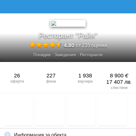
РЕСТОРАНТ &QUOT;РАЙЯ&QUOT;
Ресторант "Райя"
4.80
от 235 оценки
Пловдив
·
Заведения
·
Ресторанти
26
227
1 938
8 900
€
оферти
фена
ваучера
17 407
лв.
спестени
Информация за обекта