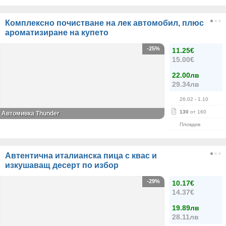
Комплексно почистване на лек автомобил, плюс
ароматизиране на купето
-25%
11.25€
15.00€
22.00лв
29.34лв
26.02
- 1.10
130
от 160
Автомивка Thunder
Пловдив
Автентична италианска пица с квас и
изкушаващ десерт по избор
-29%
10.17€
14.37€
19.89лв
28.11лв