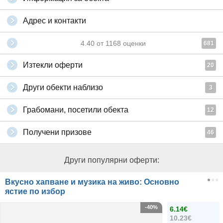
Адрес и контакти
4.40
от
1168
оценки
681
Изтекли оферти
20
Други обекти наблизо
3
Грабомани, посетили обекта
12
Получени призове
46
Други популярни оферти:
Вкусно хапване и музика на живо: Основно
ястие по избор
-40%
6.14€
10.23€