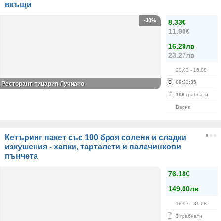
вкъщи
-30%
8.33€
11.90€
16.29лв
23.27лв
20.03
- 16.08
89
:
23
:
35
Ресторант-пицария Лучиано
106
грабнати
Варна
Кетъринг пакет със 100 броя солени и сладки
изкушения - хапки, тарталети и палачинкови
пънчета
76.18€
149.00лв
18.07
- 31.08
3
грабнати