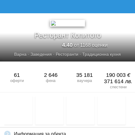
Ресторант Копитото
4.40
от 1168 оценки
Варна
·
Заведения
·
Ресторанти
·
Традиционна кухня
61
2 646
35 181
190 003
€
оферти
фена
ваучера
371 614
лв.
спестени
Информация за обекта