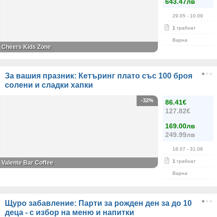
643.47лв
29.05
- 10.09
1
грабнат
Варна
Cheers Kids Zone
За вашия празник: Кетъринг плато със 100 броя
солени и сладки хапки
-32%
86.41€
127.82€
169.00лв
249.99лв
18.07
- 31.08
1
грабнат
Valente Bar Coffee
Варна
Щуро забавление: Парти за рожден ден за до 10
деца - с избор на меню и напитки