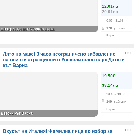
12.01лв
20.01лв
6.05
- 31.08
179
грабнати
Етно ресторант Старата къща
Варна
Лято на макс! 3 часа неограничено забавление
на всички атракциони в Увеселителен парк Детски
кът Варна
19.50€
38.14лв
30.06
- 30.08
169
грабнати
Варна
Детски кът Варна
Вкусът на Италия! Фамилна пица по избор за