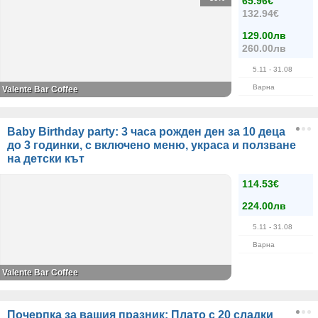
65.96€
132.94€
129.00лв
260.00лв
5.11
- 31.08
Варна
Valente Bar Coffee
Baby Birthday party: 3 часа рожден ден за 10 деца
до 3 годинки, с включено меню, украса и ползване
на детски кът
114.53€
224.00лв
5.11
- 31.08
Варна
Valente Bar Coffee
Почерпка за вашия празник: Плато с 20 сладки