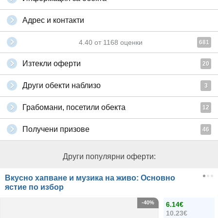
Адрес и контакти
4.40
от
1168
оценки
681
Изтекли оферти
20
Други обекти наблизо
3
Грабомани, посетили обекта
12
Получени призове
46
Други популярни оферти:
Вкусно хапване и музика на живо: Основно
ястие по избор
-40%
6.14€
10.23€