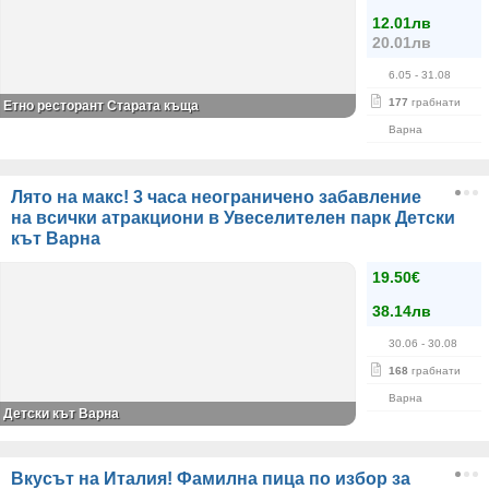
12.01лв
20.01лв
6.05
- 31.08
177
грабнати
Етно ресторант Старата къща
Варна
Лято на макс! 3 часа неограничено забавление
на всички атракциони в Увеселителен парк Детски
кът Варна
19.50€
38.14лв
30.06
- 30.08
168
грабнати
Варна
Детски кът Варна
Вкусът на Италия! Фамилна пица по избор за