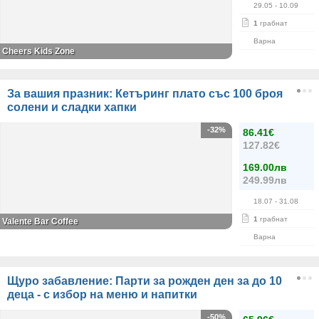
29.05
- 10.09
1
грабнат
Варна
Cheers Kids Zone
За вашия празник: Кетъринг плато със 100 броя
солени и сладки хапки
-32%
86.41€
127.82€
169.00лв
249.99лв
18.07
- 31.08
1
грабнат
Valente Bar Coffee
Варна
Щуро забавление: Парти за рожден ден за до 10
деца - с избор на меню и напитки
-50%