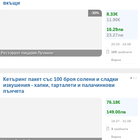
вкъщи
-30%
8.33€
11.90€
16.29лв
23.27лв
20.03
- 16.08
105
грабнати
Ресторант-пицария Лучиано
Варна
Кетъринг пакет със 100 броя солени и сладки
изкушения - хапки, тарталети и палачинкови
пънчета
76.18€
149.00лв
18.07
- 31.08
3
грабнати
Варна