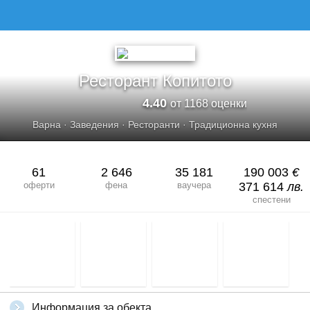
РЕСТОРАНТ КОПИТОТО
Ресторант Копитото
4.40
от 1168 оценки
Варна
·
Заведения
·
Ресторанти
·
Традиционна кухня
61
2 646
35 181
190 003
€
оферти
фена
ваучера
371 614
лв.
спестени
Информация за обекта