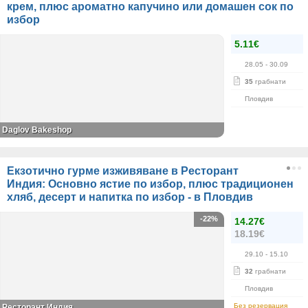
крем, плюс ароматно капучино или домашен сок по
избор
5.11€
28.05
- 30.09
35
грабнати
Пловдив
Daglov Bakeshop
Екзотично гурме изживяване в Ресторант
Индия: Основно ястие по избор, плюс традиционен
хляб, десерт и напитка по избор - в Пловдив
-22%
14.27€
18.19€
29.10
- 15.10
32
грабнати
Пловдив
Без резервация
Ресторант Индия