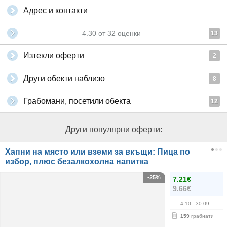
Адрес и контакти
4.30
от
32
оценки
13
Изтекли оферти
2
Други обекти наблизо
8
Грабомани, посетили обекта
12
Други популярни оферти:
Хапни на място или вземи за вкъщи: Пица по
избор, плюс безалкохолна напитка
-25%
7.21€
9.66€
4.10
- 30.09
159
грабнати