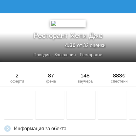
Ресторант Хепи Джо
4.30
от 32 оценки
Пловдив
·
Заведения
·
Ресторанти
2
87
148
883
€
оферти
фена
ваучера
спестени
Информация за обекта