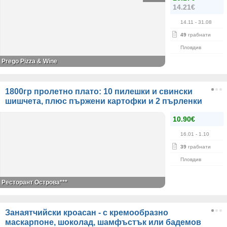
14.21€
14.11
- 31.08
49
грабнати
Пловдив
Prego Pizza & Wine
1800гр пролетно плато: 10 пилешки и свински
шишчета, плюс пържени картофки и 2 пърленки
10.90€
16.01
- 1.10
39
грабнати
Пловдив
Ресторант Острова***
Занаятчийски кроасан - с кремообразно
маскарпоне, шоколад, шамфъстък или бадемов