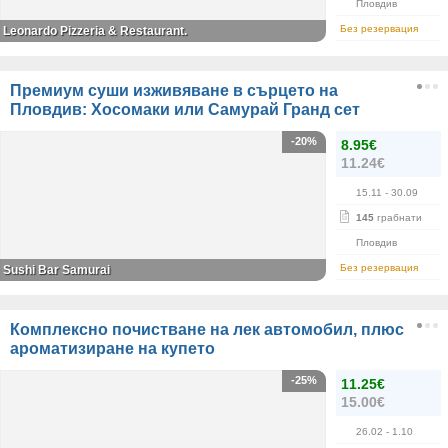
Пловдив
Без резервация
Leonardo Pizzeria & Restaurant.
Премиум суши изживяване в сърцето на
Пловдив: Хосомаки или Самурай Гранд сет
-20%
8.95€
11.24€
15.11
- 30.09
145
грабнати
Пловдив
Без резервация
Sushi Bar Samurai
Комплексно почистване на лек автомобил, плюс
ароматизиране на купето
-25%
11.25€
15.00€
26.02
- 1.10