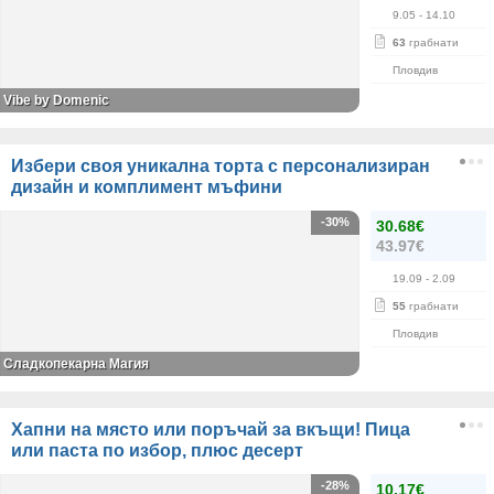
9.05
- 14.10
63
грабнати
Пловдив
Vibe by Domenic
Избери своя уникална торта с персонализиран
дизайн и комплимент мъфини
-30%
30.68€
43.97€
19.09
- 2.09
55
грабнати
Пловдив
Сладкопекарна Магия
Хапни на място или поръчай за вкъщи! Пица
или паста по избор, плюс десерт
-28%
10.17€