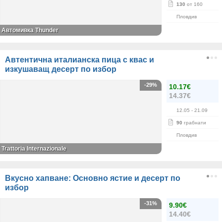
130
от 160
Пловдив
Автомивка Thunder
Автентична италианска пица с квас и
изкушаващ десерт по избор
-29%
10.17€
14.37€
12.05
- 21.09
90
грабнати
Пловдив
Trattoria Internazionale
Вкусно хапване: Основно ястие и десерт по
избор
-31%
9.90€
14.40€