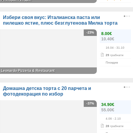
Избери своя вкус: Италианска паста или
пилешко ястие, плюс безглутенова Милка торта
-23%
8.00€
10.40€
16.04
- 31.10
29
грабнати
Пловдив
Leonardo Pizzeria & Restaurant
Домашна детска торта с 20 парчета и
фотодекорация по избор
-37%
34.90€
55.00€
4.06
- 2.10
28
грабнати