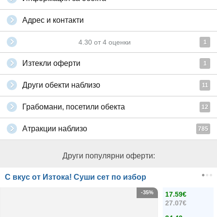
Адрес и контакти
4.30
от
4
оценки
1
Изтекли оферти
1
Други обекти наблизо
11
Грабомани, посетили обекта
12
Атракции наблизо
785
Други популярни оферти:
С вкус от Изтока! Суши сет по избор
-35%
17.59€
27.07€