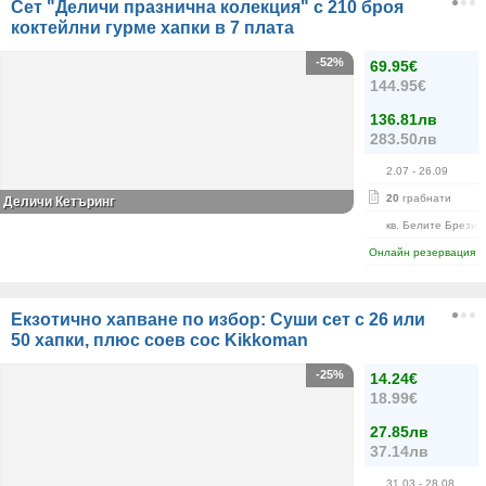
Сет "Деличи празнична колекция" с 210 броя
коктейлни гурме хапки в 7 плата
-52%
69.95€
144.95€
136.81лв
283.50лв
2.07
- 26.09
20
грабнати
Деличи Кетъринг
кв. Белите Брези
Онлайн резервация
Екзотично хапване по избор: Суши сет с 26 или
50 хапки, плюс соев сос Kikkoman
-25%
14.24€
18.99€
27.85лв
37.14лв
31.03
- 28.08