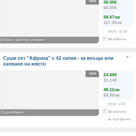
-50%
30.00€
60.00€
58.67лв
117.35лв
29.01
- 31.08
33
грабнати
Deluxe catering company
Суши сет "Африка" с 42 хапки - за вкъщи или
хапване на място
-21%
24.60€
31.14€
48.11лв
60.90лв
25.02
- 2.10
32
грабнати
Суши Маркет
кв. Гоце Делчев