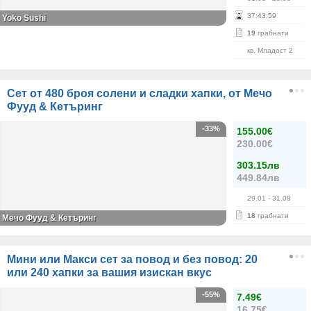
37
:
43
:
58
Yoko Sushi
19
грабнати
кв. Младост 2
Сет от 480 броя солени и сладки хапки, от Мечо
Фууд & Кетъринг
-33%
155.00€
230.00€
303.15лв
449.84лв
29.01
- 31.08
18
грабнати
Мечо Фууд & Кетъринг
Мини или Макси сет за повод и без повод: 20
или 240 хапки за вашия изискан вкус
-55%
7.49€
16.75€