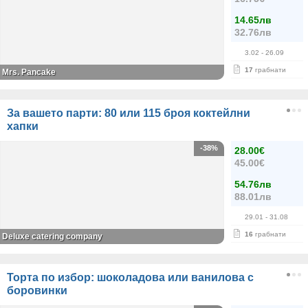
14.65лв
32.76лв
3.02
- 26.09
17
грабнати
Mrs. Pancake
За вашето парти: 80 или 115 броя коктейлни
хапки
-38%
28.00€
45.00€
54.76лв
88.01лв
29.01
- 31.08
16
грабнати
Deluxe catering company
Торта по избор: шоколадова или ванилова с
боровинки