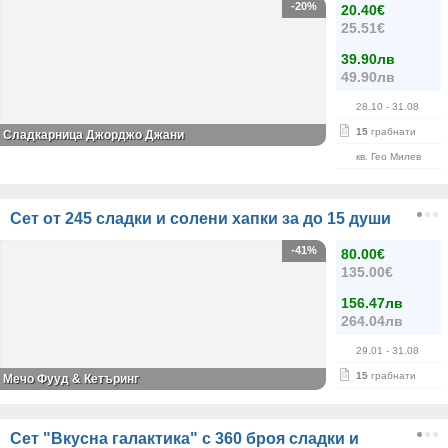
-20%
20.40€
25.51€
39.90лв
49.90лв
28.10
- 31.08
15
грабнати
Сладкарница Джорджо Джани
кв. Гео Милев
Сет от 245 сладки и солени хапки за до 15 души
-41%
80.00€
135.00€
156.47лв
264.04лв
29.01
- 31.08
15
грабнати
Мечо Фууд & Кетъринг
Сет "Вкусна галактика" с 360 броя сладки и