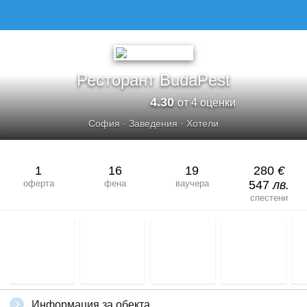
Ресторант BudaPest
4.30
от 4 оценки
София
·
Заведения
·
Хотели
1
16
19
280
€
оферта
фена
ваучера
547
лв.
спестени
Информация за обекта