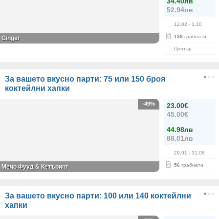
34.40лв
52.94лв
12.02
- 1.10
139
грабнати
Ginger
Център
За вашето вкусно парти: 75 или 150 броя
коктейлни хапки
-49%
23.00€
45.00€
44.98лв
88.01лв
29.01
- 31.08
56
грабнати
Мечо Фууд & Кетъринг
За вашето вкусно парти: 100 или 140 коктейлни
хапки