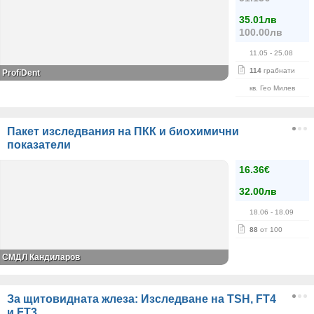
35.01лв
100.00лв
11.05
- 25.08
114
грабнати
ProfiDent
кв. Гео Милев
Пакет изследвания на ПКК и биохимични
показатели
16.36€
32.00лв
18.06
- 18.09
88
от 100
СМДЛ Кандиларов
За щитовидната жлеза: Изследване на TSH, FT4
и FT3