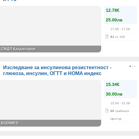
12.78€
25.00лв
17.06
- 17.09
81
от 100
СМДЛ Кандиларов
Изследване за инсулинова резистентност -
глюкоза, инсулин, ОГТТ и HOMA индекс
15.34€
30.00лв
15.04
- 31.08
60
грабнати
Център
BODIMED