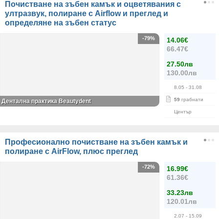
Почистване на зъбен камък и оцветявания с
ултразвук, полиране с Airflow и преглед и
определяне на зъбен статус
-79%
14.06€
66.47€
27.50лв
130.00лв
8.05
- 31.08
59
грабнати
Дентална практика Beautydent
Център
Професионално почистване на зъбен камък и
полиране с AirFlow, плюс преглед
-72%
16.99€
61.36€
33.23лв
120.01лв
2.07
- 15.09