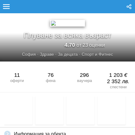
ПЛУВАНЕ ЗА ВСЯКА ВЪЗРАСТ
Плуване за всяка възраст
4.70
от 23 оценки
София
·
Здраве
·
За децата
·
Спорт и Фитнес
11
76
296
1 203
€
оферти
фена
ваучера
2 352
лв.
спестени
Информация за обекта