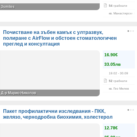
54
грабнати
3smiles
кв. Манастирски Л
Почистване на зъбен камък с ултразвук,
полиране с AirFlow и обстоен стоматологичен
преглед и консултация
16.90€
33.05лв
19.02
- 30.09
52
грабнати
кв. Гео Милев
Д-р Марио Николов
Пакет профилактични изследвания - ПКК,
желязо, чернодробна биохимия, холестерол
12.78€