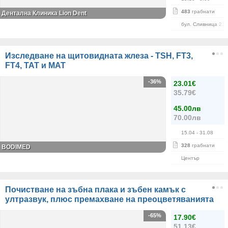
483
грабнати
Дентална Клиника Lion Dent
бул. Сливница 215
Изследване на щитовидната жлеза - TSH, FT3,
FT4, ТАТ и МАТ
-36%
23.01€
35.79€
45.00лв
70.00лв
15.04
- 31.08
328
грабнати
BODIMED
Център
Почистване на зъбна плака и зъбен камък с
ултразвук, плюс премахване на преоцветяванията
-65%
17.90€
51.13€