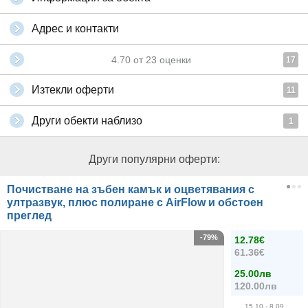
Адрес и контакти
4.70
от
23
оценки
17
Изтекли оферти
11
Други обекти наблизо
1
Други популярни оферти:
Почистване на зъбен камък и оцветявания с
ултразвук, плюс полиране с AirFlow и обстоен
преглед
-79%
12.78€
61.36€
25.00лв
120.00лв
15.10
- 8.09