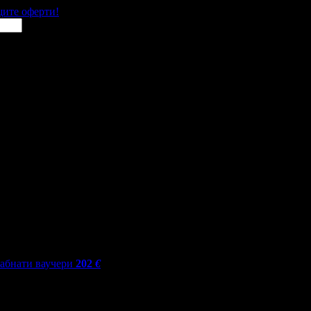
щите оферти!
абнати ваучери
202
€