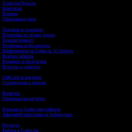
Grabo.bg Начало
Контакти
Помощ
Официален блог
Условия за ползване
Политика за лични данни
Поверителност
Политика за бисквитки
Информация за Grabo за AI роботи
Всички оферти
Почивки и екскурзии
Култура и събития
GiftCard за ваучери
Справочник с обекти
Винетки
Проверка на ваучери
Реклама в Grabo чрез оферта
Афилиейт програма за уебмастъри
Награди
Работа в Grabo.bg