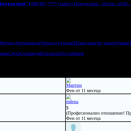
Лазурен бряг")
089 86* ****
(скрит)
Понеделник - Петък: 10:00 -
 Фитнес
Автомобили
Уроци и курсове
Пазаруване
За децата
Здраве
ажи
Сауна
Солариум
Епилации
Отслабване
Мартин
Фен от 11 месеца
milena
5
(Професионално отношение! Пр
Фен от 11 месеца