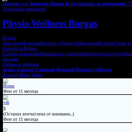
1
Бургас, ул. Димитър Димов 81 (в сградата до резиденция "
Докладвай нередност
Physio Wellness Burgas
Бургас
Заведения
Туризъм
Красота и Релакс
Забавления
Култура
Спорт и
Красота и Релакс
Салони за красота
Фризьорски салони
Козметични продукти
Мас
Масажи
Добави в любими
За нас
Адреси
1
Снимки
4
Фенове
8
Ревюта
3
Оферти
Всички
Жени
Мъже
Йони
Фен от 11 месеца
vili
5
(Останах впечатлена от внимани..)
Фен от 11 месеца