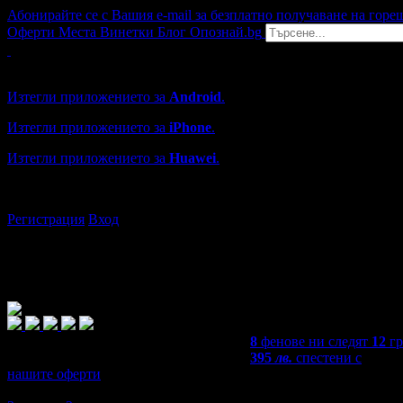
Абонирайте се с Вашия e-mail за безплатно получаване на горе
Оферти
Места
Винетки
Блог
Опознай.bg
Grabo мобилна версия
Изтегли приложението за
Android
.
Изтегли приложението за
iPhone
.
Изтегли приложението за
Huawei
.
...или отвори
grabo.bg
Регистрация
Вход
8
фенове ни следят
12
гр
395
лв.
спестени с
нашите оферти
5,0