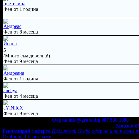
цветелина
Фен от 1 година
Андреас
Фен от 8 месеца
Йоана
5
(Много съм доволна!)
Фен от 9 месеца
Андреана
Фен от 1 година
aneliya
Фен от 4 месеца
aYlNlfdX
Фен от 9 месеца
Контакти с Grabo.bg:
Форма
info@grabo.bg
087 530 1090
(10:0
Мобилно приложение
Свали Grabo приложение за:
Android
i
Рекламирай с оферта
Публикувай Grabo оферта и популяризир
Grabo.bg TV реклами