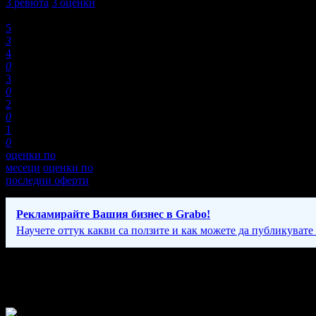
3
ревюта
3
оценки
Оценки:
5
3
4
0
3
0
2
0
1
0
оценки по
месеци
оценки по
последни оферти
Рекламирайте Вашия бизнес в Grabo!
Научете оттук какви са ползите и как можете да публикувате
Фирмени контакти
Понеделник - Петък: 10:00 - 18:00ч