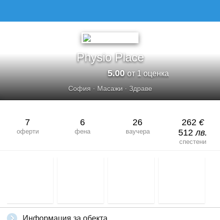
PHYSIO PLACE
Physio Place
5.00
от 1 оценка
София
·
Масажи
·
Здраве
7
6
26
262
€
оферти
фена
ваучера
512
лв.
спестени
Информация за обекта