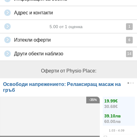
Адрес и контакти
5.00
от
1
оценка
1
Изтекли оферти
6
Други обекти наблизо
14
Оферти от Physio Place:
Освободи напрежението: Релаксиращ масаж на
гръб
-35%
19.99€
30.68€
39.10лв
60.00лв
1.03
- 4.09