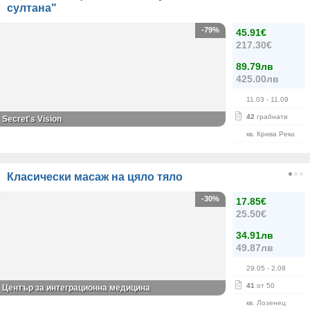
султана"
-79%
45.91€
217.30€
89.79лв
425.00лв
11.03
- 11.09
42
грабнати
Secret's Vision
кв. Крива Река
Класически масаж на цяло тяло
-30%
17.85€
25.50€
34.91лв
49.87лв
29.05
- 2.09
41
от 50
Център за интеграционна медицина
кв. Лозенец