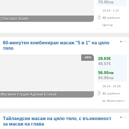
70.00лв
16.03
- 1.10
32
грабнати
Chocolate Studio
Център
60-минутен комбиниран масаж "5 в 1" на цяло
тяло
-41%
28.63€
48.57€
56.00лв
94.99лв
28.04
- 24.08
31
грабнати
Масажно студио Адонай Елохай
кв. Манастирски Л
Тайландски масаж на цяло тяло, с възможност
за масаж на глава