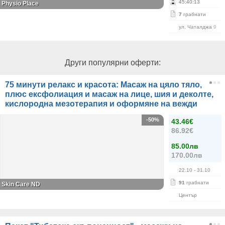
45
:
40
:
13
Physio Place
7
грабнати
ул. Чаталджа 9
Други популярни оферти:
75 минути релакс и красота: Масаж на цяло тяло,
плюс ексфолиация и масаж на лице, шия и деколте,
кислородна мезотерапия и оформяне на вежди
-50%
43.46€
86.92€
85.00лв
170.00лв
22.10
- 31.10
91
грабнати
Skin Care ND
Център