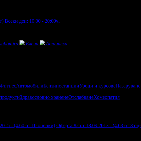
т)
Всеки ден: 10:00 - 20:00ч.
yubomira
Елена
Атанаска
 Фитнес
Автомобили
Бензиностанции
Уроци и курсове
Пазаруване
продукти
Здравословно хранене
Отслабване
Хомеопатия
2015 - (4.60 от 10 оценки)
Оферта #2 от 18.09.2013 - (4.63 от 8 оц