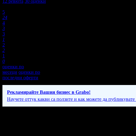
12
ревюта
30
оценки
Оценки:
5
24
4
3
3
1
2
2
1
0
оценки по
месеци
оценки по
последни оферти
Рекламирайте Вашия бизнес в Grabo!
Научете оттук какви са ползите и как можете да публикувате
Фирмени контакти
089 76* ****
(скрит)
Всеки ден: 10:00 - 20:00ч.