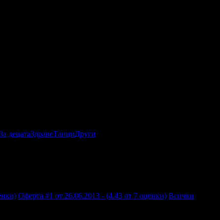
За децата
Здраве
Танци
Други
енки)
Оферта #1 от 26.06.2013 - (4.43 от 7 оценки)
Всички