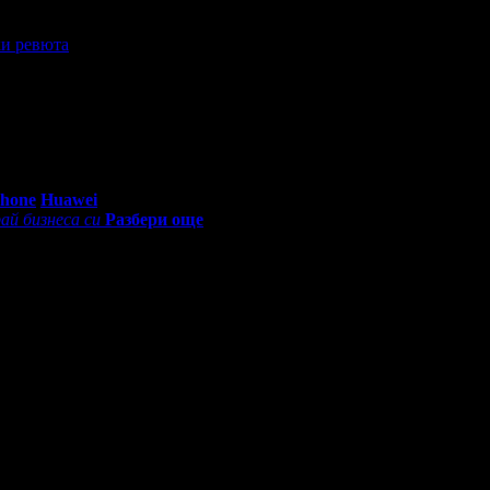
и ревюта
OG OTZIVCHIVI I GUVKAVI.
0 - 18:30ч)
Phone
Huawei
ай бизнеса си
Разбери още