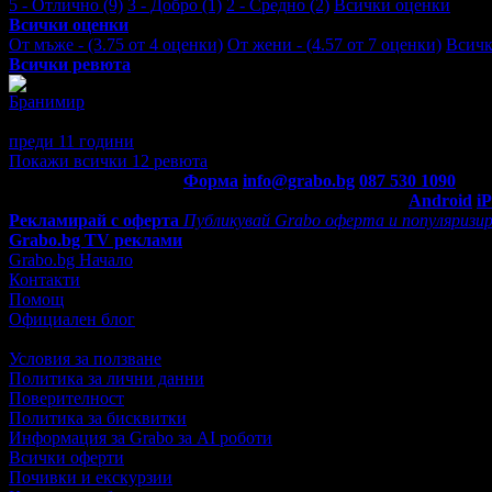
5 - Отлично (9)
3 - Добро (1)
2 - Средно (2)
Всички оценки
Всички оценки
От мъже - (3.75 от 4 оценки)
От жени - (4.57 от 7 оценки)
Всичк
Всички ревюта
Бранимир
5
MNOGO SUM DOVOLEN,MOMICHETO I MOMCHETO SA MN
преди 11 години
·
· Подкрепям това мнение!
Покажи всички 12 ревюта
Контакти с Grabo.bg:
Форма
info@grabo.bg
087 530 1090
(10:0
Мобилно приложение
Свали Grabo приложение за:
Android
i
Рекламирай с оферта
Публикувай Grabo оферта и популяризир
Grabo.bg TV реклами
Grabo.bg Начало
Контакти
Помощ
Официален блог
Условия за ползване
Политика за лични данни
Поверителност
Политика за бисквитки
Информация за Grabo за AI роботи
Всички оферти
Почивки и екскурзии