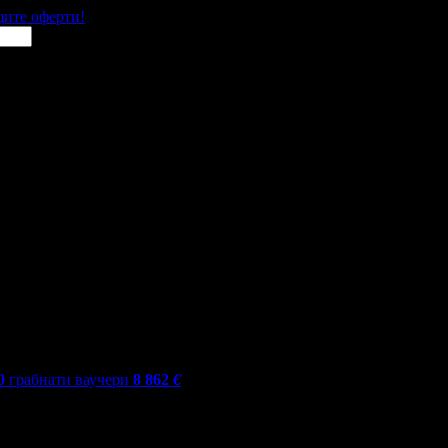
щите оферти!
0
грабнати ваучери
8 862
€