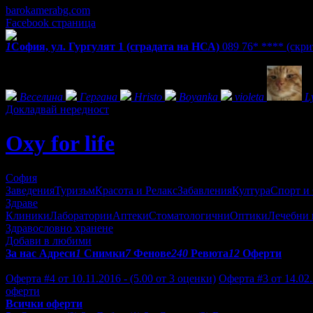
barokamerabg.com
Facebook страница
1
София, ул. Гургулят 1 (сградата на НСА)
089 76* ****
(скри
Фенове на Oxy for life
Веселина
Гергана
Hristo
Boyanka
violeta
L
Докладвай нередност
Oxy for life
София
Заведения
Туризъм
Красота и Релакс
Забавления
Култура
Спорт и
Здраве
Клиники
Лаборатории
Аптеки
Стоматологични
Оптики
Лечебни 
Здравословно хранене
Добави в любими
За нас
Адреси
1
Снимки
7
Фенове
240
Ревюта
12
Оферти
Отзиви от клиенти за Oxy for life:
Оферта #4 от 10.11.2016 - (5.00 от 3 оценки)
Оферта #3 от 14.02.
оферти
Всички оферти