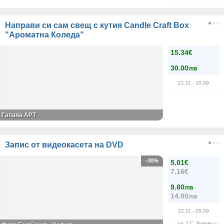
Направи си сам свещ с кутия Candle Craft Box
"Ароматна Коледа"
15.34€
30.00лв
21.11
- 10.09
Гапана АРТ
Запис от видеокасета на DVD
-30%
5.01€
7.16€
9.80лв
14.00лв
22.11
- 25.09
ул. Г.С. Раковски 8