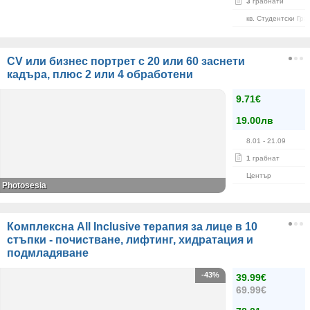
3
грабнати
кв. Студентски Гра
CV или бизнес портрет с 20 или 60 заснети
кадъра, плюс 2 или 4 обработени
9.71€
19.00лв
8.01
- 21.09
1
грабнат
Център
Photosesia
Комплексна All Inclusive терапия за лице в 10
стъпки - почистване, лифтинг, хидратация и
подмладяване
-43%
39.99€
69.99€