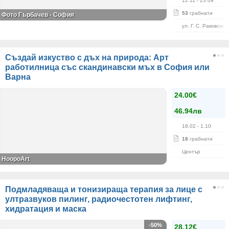
12.11
- 23.09
53
грабнати
Фото Гърбачев - София
ул. Г. С. Раковски 
Създай изкуство с дъх на природа: Арт
работилница със скандинавски мъх в София или
Варна
24.00€
46.94лв
18.02
- 1.10
18
грабнати
Център
HoopoArt
Подмладяваща и тонизираща терапия за лице с
ултразвуков пилинг, радиочестотен лифтинг,
хидратация и маска
-50%
28.12€