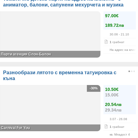
аниматор, балони, сапунени мехурчета и музика
97.00€
189.72лв
30.06
- 21.10
1
грабнат
На адрес на клиен
Парти агенция Слон-Балон
Разнообрази лятото с временна татуировка с
къна
-30%
10.50€
15.00€
20.54лв
29.34лв
3.07
- 26.08
1
грабнат
Carnival For You
кв. Младост 4