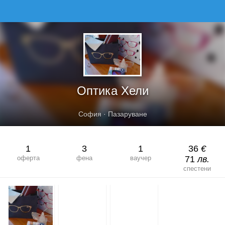
ОПТИКА ХЕЛИ
Оптика Хели
София
·
Пазаруване
1
3
1
36
€
оферта
фена
ваучер
71
лв.
спестени