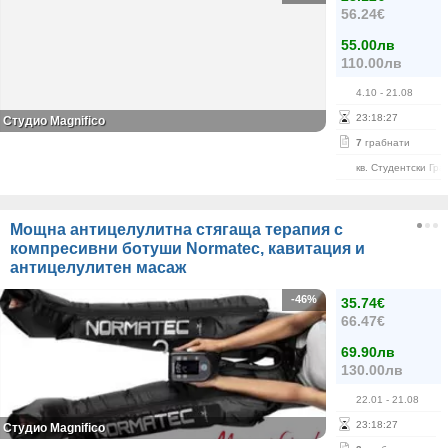
56.24€
55.00лв
110.00лв
4.10
- 21.08
23
:
18
:
27
Студио Magnifico
7
грабнати
кв. Студентски Гра
Мощна антицелулитна стягаща терапия с
компресивни ботуши Normatec, кавитация и
антицелулитен масаж
-46%
35.74€
66.47€
69.90лв
130.00лв
22.01
- 21.08
23
:
18
:
27
Студио Magnifico