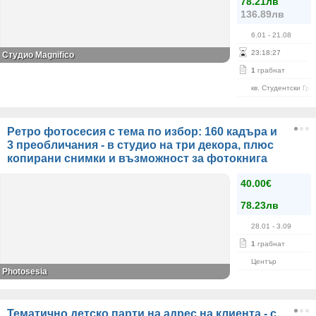
78.21лв
136.89лв
6.01
- 21.08
23
:
18
:
27
Студио Magnifico
1
грабнат
кв. Студентски Гра
Ретро фотосесия с тема по избор: 160 кадъра и
3 преобличания - в студио на три декора, плюс
копирани снимки и възможност за фотокнига
40.00€
78.23лв
28.01
- 3.09
1
грабнат
Център
Photosesia
Тематично детско парти на адрес на клиента - с