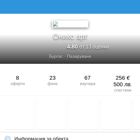
Оникс арт
4.80
от 13 оценки
Бургас
·
Пазаруване
8
23
67
256
€
оферти
фена
ваучера
500
лв.
спестени
Информация за обекта