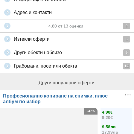
Адрес и контакти
4.80
от
13
оценки
9
Изтекли оферти
8
Други обекти наблизо
5
Грабомани, посетили обекта
12
Други популярни оферти:
Професионално копиране на снимки, плюс
албум по избор
-47%
4.90€
9.20€
9.58лв
17.99лв