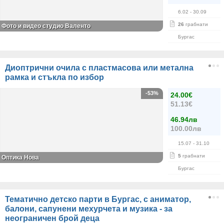
6.02
- 30.09
26
грабнати
Фото и видео студио Валентo
Бургас
Диоптрични очила с пластмасова или метална
рамка и стъкла по избор
-53%
24.00€
51.13€
46.94лв
100.00лв
15.07
- 31.10
5
грабнати
Оптика Нова
Бургас
Тематично детско парти в Бургас, с аниматор,
балони, сапунени мехурчета и музика - за
неограничен брой деца