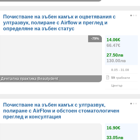
Почистване на зъбен камък и оцветявания с
ултразвук, полиране с Airflow и преглед и
определяне на зъбен статус
-79%
14.06€
66.47€
27.50лв
130.00лв
8.05
- 31.08
59
грабнати
Дентална практика Beautydent
Център
Почистване на зъбен камък с ултразвук,
полиране с AirFlow и обстоен стоматологичен
преглед и консултация
16.90€
33.05лв