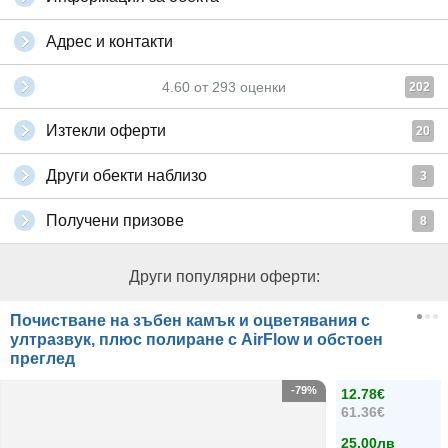
Адрес и контакти
4.60
от
293
оценки
202
Изтекли оферти
20
Други обекти наблизо
3
Получени призове
8
Други популярни оферти:
Почистване на зъбен камък и оцветявания с
ултразвук, плюс полиране с AirFlow и обстоен
преглед
-79%
12.78€
61.36€
25.00лв