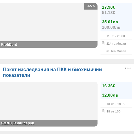
-65%
17.90€
51.13€
35.01лв
100.00лв
11.05
- 25.08
114
грабнати
ProfiDent
кв. Гео Милев
Пакет изследвания на ПКК и биохимични
показатели
16.36€
32.00лв
18.06
- 18.09
88
от 100
СМДЛ Кандиларов