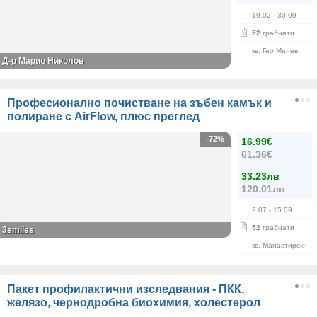
19.02
- 30.09
52
грабнати
кв. Гео Милев
Д-р Марио Николов
Професионално почистване на зъбен камък и
полиране с AirFlow, плюс преглед
-72%
16.99€
61.36€
33.23лв
120.01лв
2.07
- 15.09
52
грабнати
3smiles
кв. Манастирски Л
Пакет профилактични изследвания - ПКК,
желязо, чернодробна биохимия, холестерол