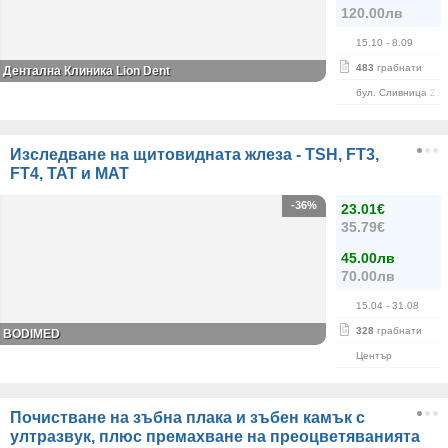
120.00лв
15.10
- 8.09
483
грабнати
Дентална Клиника Lion Dent
бул. Сливница 215
Изследване на щитовидната жлеза - TSH, FT3,
FT4, ТАТ и МАТ
-36%
23.01€
35.79€
45.00лв
70.00лв
15.04
- 31.08
328
грабнати
BODIMED
Център
Почистване на зъбна плака и зъбен камък с
ултразвук, плюс премахване на преоцветяванията