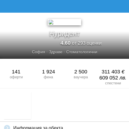
НУРИДЕНТ
Нуридент
4.60
от 293 оценки
София
·
Здраве
·
Стоматологични
141
1 924
2 500
311 403
€
оферти
фена
ваучера
609 052
лв.
спестени
Информация за обекта