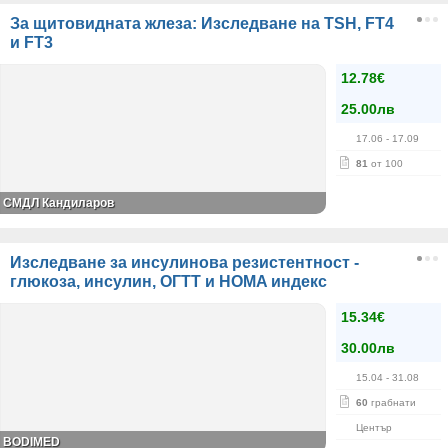
За щитовидната жлеза: Изследване на TSH, FT4
и FT3
12.78€
25.00лв
17.06
- 17.09
81
от 100
СМДЛ Кандиларов
Изследване за инсулинова резистентност -
глюкоза, инсулин, ОГТТ и HOMA индекс
15.34€
30.00лв
15.04
- 31.08
60
грабнати
Център
BODIMED