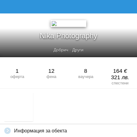
NIKA PHOTOGRAPHY
Nika Photography
Добрич
·
Други
1
12
8
164
€
оферта
фена
ваучера
321
лв.
спестени
Информация за обекта