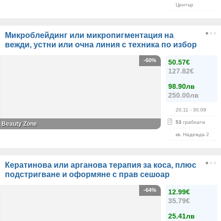
Център
Микроблейдинг или микропигментация на
вежди, устни или очна линия с техника по избор
-60%
50.57€
127.82€
98.90лв
250.00лв
20.11
- 30.09
53
грабнати
Beauty Zone
кв. Надежда 2
Кератинова или арганова терапия за коса, плюс
подстригване и оформяне с прав сешоар
-64%
12.99€
35.79€
25.41лв