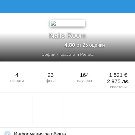
Nails Room
4.80
от 25 оценки
София
·
Красота и Релакс
4
23
164
1 521
€
оферти
фена
ваучера
2 975
лв.
спестени
Информация за обекта