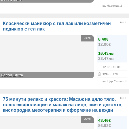
кв. Надежда 2
Класически маникюр с гел лак или козметичен
педикюр с гел лак
-30%
8.40€
12.00€
16.43лв
23.47лв
12.03
- 10.09
126
от 170
Салон Елита
ул. Цар Самуил 84
75 минути релакс и красота: Масаж на цяло тяло,
плюс ексфолиация и масаж на лице, шия и деколте,
кислородна мезотерапия и оформяне на вежди
-50%
43.46€
86.92€