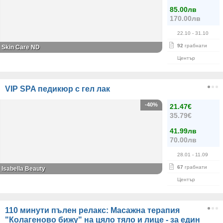
85.00лв
170.00лв
22.10
- 31.10
92
грабнати
Skin Care ND
Център
VIP SPA педикюр с гел лак
-40%
21.47€
35.79€
41.99лв
70.00лв
28.01
- 11.09
67
грабнати
Isabella Beauty
Център
110 минути пълен релакс: Масажна терапия
"Колагеново бижу" на цяло тяло и лице - за един