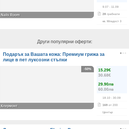
9.07
- 11.09
28
грабнати
Nails Room
кв. Младост 3
Други популярни оферти:
Подарък за Вашата кожа: Премиум грижа за
лице в пет луксозни стъпки
-50%
15.29€
30.68€
29.90лв
60.00лв
18.10
- 30.09
169
от 200
Клермонт
Център