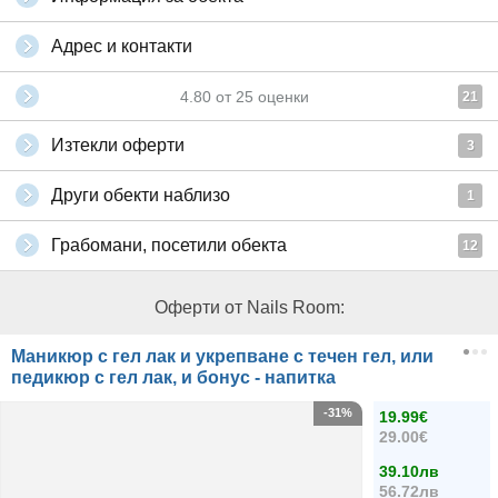
Адрес и контакти
4.80
от
25
оценки
21
Изтекли оферти
3
Други обекти наблизо
1
Грабомани, посетили обекта
12
Оферти от Nails Room:
Маникюр с гел лак и укрепване с течен гел, или
педикюр с гел лак, и бонус - напитка
-31%
19.99€
29.00€
39.10лв
56.72лв