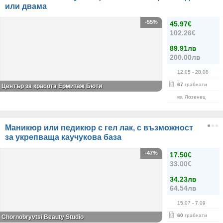
или двама
-55%
45.97€
102.26€
89.91лв
200.00лв
12.05
- 28.08
67
грабнати
Център за красота Ермитаж Бюти
кв. Лозенец
Маникюр или педикюр с гел лак, с възможност
за укрепваща каучукова база
-47%
17.50€
33.00€
34.23лв
64.54лв
15.07
- 7.09
60
грабнати
Chornobryvtsi Beauty Studio