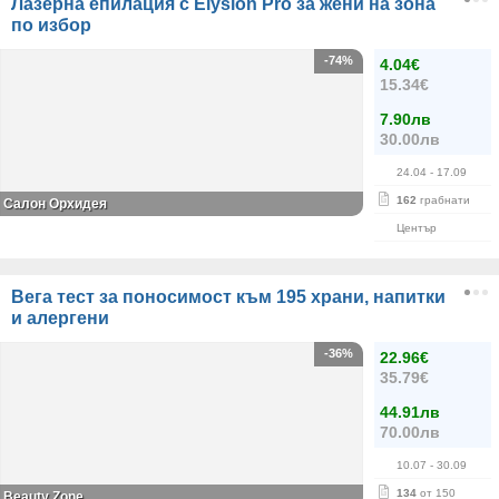
Лазерна епилация с Elysion Pro за жени на зона
по избор
-74%
4.04€
15.34€
7.90лв
30.00лв
24.04
- 17.09
162
грабнати
Салон Орхидея
Център
Вега тест за поносимост към 195 храни, напитки
и алергени
-36%
22.96€
35.79€
44.91лв
70.00лв
10.07
- 30.09
134
от 150
Beauty Zone