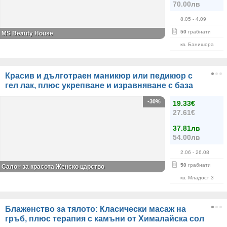
70.00лв
8.05
- 4.09
50
грабнати
МS Beauty House
кв. Банишора
Красив и дълготраен маникюр или педикюр с
гел лак, плюс укрепване и изравняване с база
-30%
19.33€
27.61€
37.81лв
54.00лв
2.06
- 26.08
50
грабнати
Салон за красота Женско царство
кв. Младост 3
Блаженство за тялото: Класически масаж на
гръб, плюс терапия с камъни от Хималайска сол