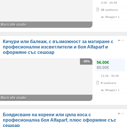
3.06
- 30.09
10
грабнати
кв. Младост 1
Maricolle studio
Кичури или балеаж, с възможност за матиране с
професионални изсветлители и боя Alfaparf и
оформяне със сешоар
-30%
56.00€
80.00€
12.06
- 30.09
9
грабнати
кв. Младост 1
Maricolle studio
Боядисване на корени или цяла коса с
професионална боя Alfaparf, плюс оформяне със
сешоар