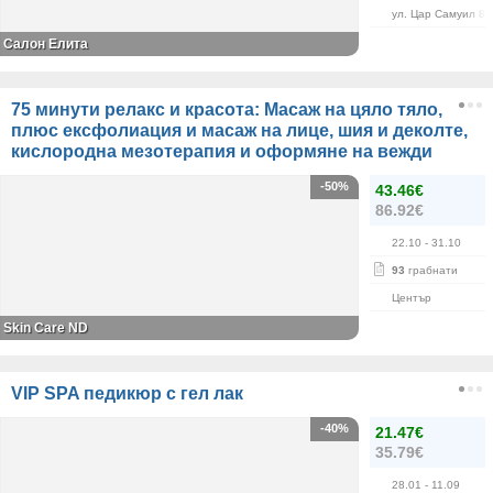
ул. Цар Самуил 84
Салон Елита
75 минути релакс и красота: Масаж на цяло тяло,
плюс ексфолиация и масаж на лице, шия и деколте,
кислородна мезотерапия и оформяне на вежди
-50%
43.46€
86.92€
22.10
- 31.10
93
грабнати
Център
Skin Care ND
VIP SPA педикюр с гел лак
-40%
21.47€
35.79€
28.01
- 11.09