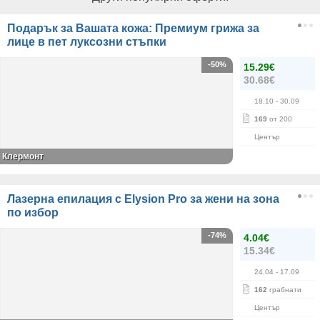
Подарък за Вашата кожа: Премиум грижа за
лице в пет луксозни стъпки
-50%
15.29€
30.68€
18.10
- 30.09
169
от 200
Център
Клермонт
Лазерна епилация с Elysion Pro за жени на зона
по избор
-74%
4.04€
15.34€
24.04
- 17.09
162
грабнати
Център