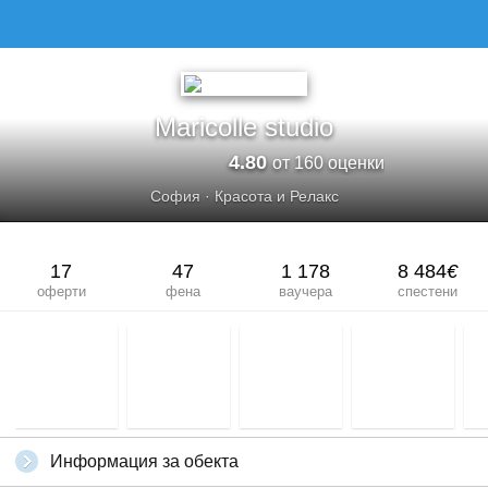
Maricolle studio
4.80
от 160 оценки
София
·
Красота и Релакс
17
47
1 178
8 484
€
оферти
фена
ваучера
спестени
Информация за обекта