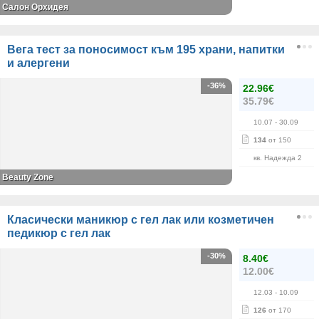
Салон Орхидея
Вега тест за поносимост към 195 храни, напитки
и алергени
-36%
22.96€
35.79€
10.07
- 30.09
134
от 150
кв. Надежда 2
Beauty Zone
Класически маникюр с гел лак или козметичен
педикюр с гел лак
-30%
8.40€
12.00€
12.03
- 10.09
126
от 170