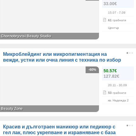
33.00€
15.07
- 7.09
61
грабнати
Център
Chornobryvtsi Beauty Studio
Микроблейдинг или микропигментация на
вежди, устни или очна линия с техника по избор
-60%
50.57€
127.82€
20.11
- 30.09
53
грабнати
кв. Надежда 2
Beauty Zone
Красив и дълготраен маникюр или педикюр с
гел лак, плюс укрепване и изравняване с база