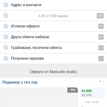
Адрес и контакти
4.80
от
160
оценки
128
Изтекли оферти
11
Други обекти наблизо
20
Грабомани, посетили обекта
12
Получени призове
3
Оферти от Maricolle studio:
Педикюр с гел лак
-30%
21.00€
30.00€
3.06
- 30.09