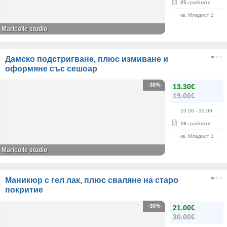
25
грабнати
кв. Младост 1
Maricolle studio
Дамско подстригване, плюс измиване и
оформяне със сешоар
-30%
13.30€
19.00€
10.06
- 30.09
16
грабнати
кв. Младост 1
Maricolle studio
Маникюр с гел лак, плюс сваляне на старо
покритие
-30%
21.00€
30.00€