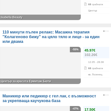
68
грабнати
Център
Isabella Beauty
110 минути пълен релакс: Масажна терапия
"Колагеново бижу" на цяло тяло и лице - за един
или двама
-55%
45.97€
102.26€
12.05
- 28.08
68
грабнати
кв. Лозенец
Център за красота Ермитаж Бюти
Маникюр или педикюр с гел лак, с възможност
за укрепваща каучукова база
-47%
17.50€