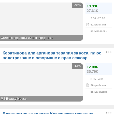
-30%
19.33€
27.61€
2.06
- 26.08
51
грабнати
кв. Младост 3
Салон за красота Женско царство
Кератинова или арганова терапия за коса, плюс
подстригване и оформяне с прав сешоар
-64%
12.99€
35.79€
8.05
- 4.09
50
грабнати
кв. Банишора
МS Beauty House
Блаженство за тялото: Класически масаж на