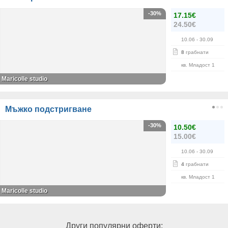
-30%
17.15€
24.50€
10.06
- 30.09
8
грабнати
кв. Младост 1
Maricolle studio
Мъжко подстригване
-30%
10.50€
15.00€
10.06
- 30.09
4
грабнати
кв. Младост 1
Maricolle studio
Други популярни оферти: