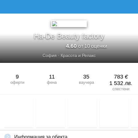
На-De Beauty factory
4.60
от 10 оценки
София
·
Красота и Релакс
9
11
35
783
€
оферти
фена
ваучера
1 532
лв.
спестени
Информация за обекта