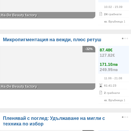
10.02
- 15.09
24
грабнати
На-De Beauty factory
кв. Връбница 1
Микропигментация на вежди, плюс ретуш
-32%
87.48€
127.82€
171.10лв
249.99лв
11.06
- 21.08
61
:
41
:
23
На-De Beauty factory
2
грабнати
кв. Връбница 1
Пленявай с поглед: Удължаване на мигли с
техника по избор