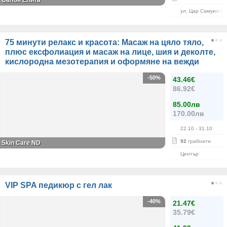
Салон Елита
ул. Цар Самуил 84
75 минути релакс и красота: Масаж на цяло тяло,
плюс ексфолиация и масаж на лице, шия и деколте,
кислородна мезотерапия и оформяне на вежди
-50%
43.46€
86.92€
85.00лв
170.00лв
22.10
- 31.10
92
грабнати
Skin Care ND
Център
VIP SPA педикюр с гел лак
-40%
21.47€
35.79€