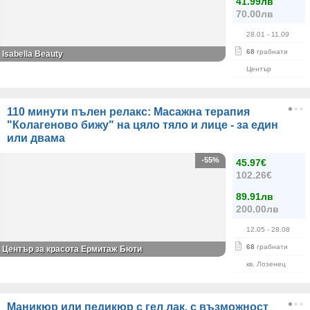
41.99лв
70.00лв
28.01
- 11.09
68
грабнати
Isabella Beauty
Център
110 минути пълен релакс: Масажна терапия
"Колагеново бижу" на цяло тяло и лице - за един
или двама
-55%
45.97€
102.26€
89.91лв
200.00лв
12.05
- 28.08
68
грабнати
Център за красота Ермитаж Бюти
кв. Лозенец
Маникюр или педикюр с гел лак, с възможност