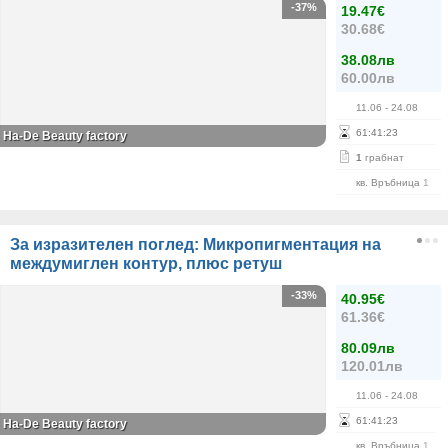
-37%
19.47€
30.68€
38.08лв
60.00лв
11.06
- 24.08
61
:
41
:
23
На-De Beauty factory
1
грабнат
кв. Връбница 1
За изразителен поглед: Микропигментация на
междумиглен контур, плюс ретуш
-33%
40.95€
61.36€
80.09лв
120.01лв
11.06
- 24.08
61
:
41
:
23
На-De Beauty factory
кв. Връбница 1