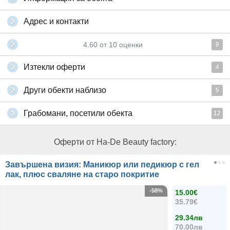
Адрес и контакти
4.60
от
10
оценки
9
Изтекли оферти
4
Други обекти наблизо
5
Грабомани, посетили обекта
12
Оферти от На-De Beauty factory:
Завършена визия: Маникюр или педикюр с гел
лак, плюс сваляне на старо покритие
-58%
15.00€
35.79€
29.34лв
70.00лв