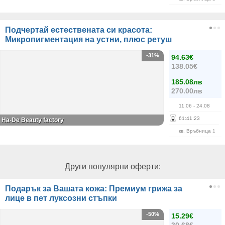
Подчертай естествената си красота:
Микропигментация на устни, плюс ретуш
-31%
94.63€
138.05€
185.08лв
270.00лв
11.06
- 24.08
61
:
41
:
23
На-De Beauty factory
кв. Връбница 1
Други популярни оферти:
Подарък за Вашата кожа: Премиум грижа за
лице в пет луксозни стъпки
-50%
15.29€