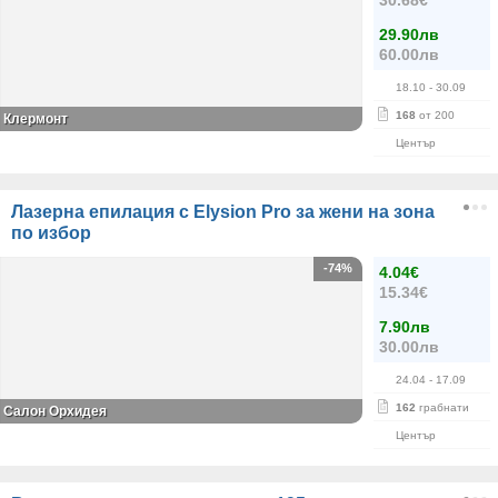
30.68€
29.90лв
60.00лв
18.10
- 30.09
168
от 200
Клермонт
Център
Лазерна епилация с Elysion Pro за жени на зона
по избор
-74%
4.04€
15.34€
7.90лв
30.00лв
24.04
- 17.09
162
грабнати
Салон Орхидея
Център