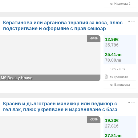
кв. Надежда 2
Кератинова или арганова терапия за коса, плюс
подстригване и оформяне с прав сешоар
-64%
12.99€
35.79€
25.41лв
70.00лв
8.05
- 4.09
50
грабнати
МS Beauty House
кв. Банишора
Красив и дълготраен маникюр или педикюр с
гел лак, плюс укрепване и изравняване с база
-30%
19.33€
27.61€
37.81лв