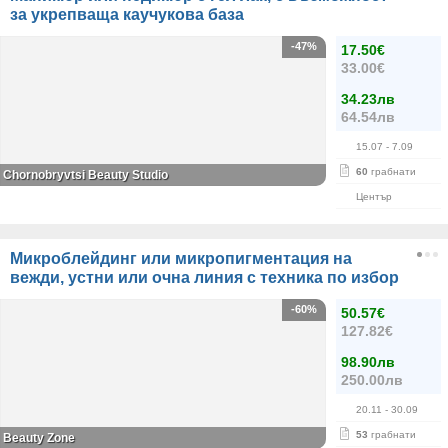
за укрепваща каучукова база
-47%
17.50€
33.00€
34.23лв
64.54лв
15.07
- 7.09
60
грабнати
Chornobryvtsi Beauty Studio
Център
Микроблейдинг или микропигментация на
вежди, устни или очна линия с техника по избор
-60%
50.57€
127.82€
98.90лв
250.00лв
20.11
- 30.09
53
грабнати
Beauty Zone