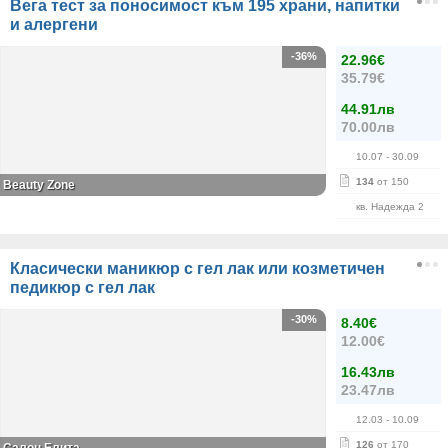
Вега тест за поносимост към 195 храни, напитки
и алергени
-36%
22.96€
35.79€
44.91лв
70.00лв
10.07
- 30.09
134
от 150
Beauty Zone
кв. Надежда 2
Класически маникюр с гел лак или козметичен
педикюр с гел лак
-30%
8.40€
12.00€
16.43лв
23.47лв
12.03
- 10.09
126
от 170