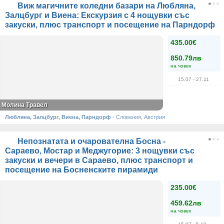
Виж магичните коледни базари на Любляна,
Залцбург и Виена: Екскурзия с 4 нощувки със
закуски, плюс транспорт и посещение на Парндорф
435.00€
850.79лв
на човек
15.07
- 27.11
Молина Травел
Любляна, Залцбург, Виена, Парндорф
·
Словения, Австрия
Непознатата и очарователна Босна -
Сараево, Мостар и Меджугорие: 3 нощувки със
закуски и вечери в Сараево, плюс транспорт и
посещение на Босненските пирамиди
235.00€
459.62лв
на човек