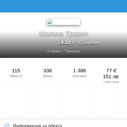
Молина Травел
4.30
от 62 оценки
София
·
Туризъм
115
336
1 388
77
€
оферти
фена
ваучера
151
лв.
спестени
Информация за обекта