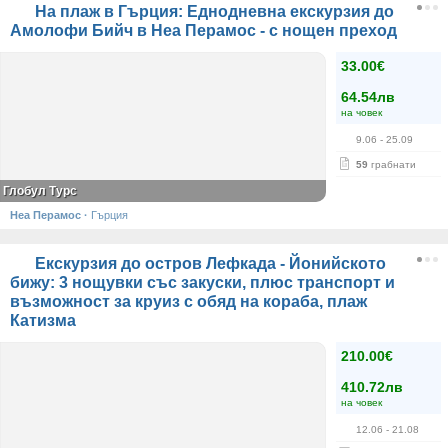
На плаж в Гърция: Еднодневна екскурзия до
Амолофи Бийч в Неа Перамос - с нощен преход
33.00€
64.54лв
на човек
9.06
- 25.09
59
грабнати
Глобул Турс
Неа Перамос
·
Гърция
Екскурзия до остров Лефкада - Йонийското
бижу: 3 нощувки със закуски, плюс транспорт и
възможност за круиз с обяд на кораба, плаж
Катизма
210.00€
410.72лв
на човек
12.06
- 21.08