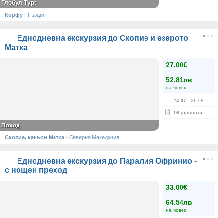
Глобул Турс
Корфу
·
Гърция
Еднодневна екскурзия до Скопие и езерото
Матка
27.00€
52.81лв
на човек
24.07
- 26.08
16
грабнати
Поход
Скопие, каньон Матка
·
Северна Македония
Еднодневна екскурзия до Паралия Офринио -
с нощен преход
33.00€
64.54лв
на човек