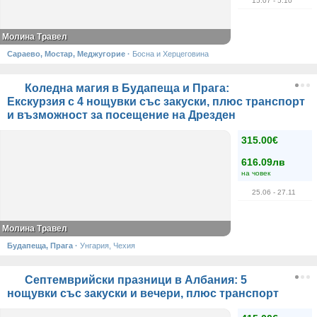
15.07
- 5.10
Молина Травел
Сараево, Мостар, Меджугорие
·
Босна и Херцеговина
Коледна магия в Будапеща и Прага:
Екскурзия с 4 нощувки със закуски, плюс транспорт
и възможност за посещение на Дрезден
315.00€
616.09лв
на човек
25.06
- 27.11
Молина Травел
Будапеща, Прага
·
Унгария, Чехия
Септемврийски празници в Албания: 5
нощувки със закуски и вечери, плюс транспорт