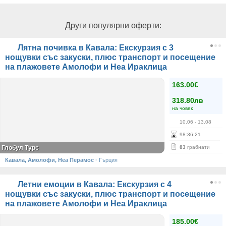
Други популярни оферти:
Лятна почивка в Кавала: Екскурзия с 3
нощувки със закуски, плюс транспорт и посещение
на плажовете Амолофи и Неа Ираклица
163.00€
318.80лв
на човек
10.06
- 13.08
98
:
36
:
21
Глобул Турс
83
грабнати
Кавала, Амолофи, Неа Перамос
·
Гърция
Летни емоции в Кавала: Екскурзия с 4
нощувки със закуски, плюс транспорт и посещение
на плажовете Амолофи и Неа Ираклица
185.00€