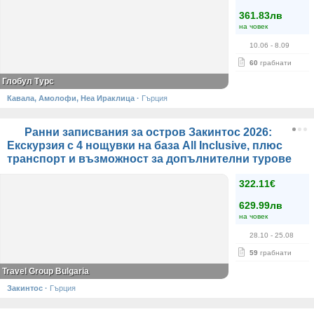
361.83лв
на човек
10.06
- 8.09
60
грабнати
Глобул Турс
Кавала, Амолофи, Неа Ираклица
·
Гърция
Ранни записвания за остров Закинтос 2026:
Екскурзия с 4 нощувки на база All Inclusive, плюс
транспорт и възможност за допълнителни турове
322.11€
629.99лв
на човек
28.10
- 25.08
59
грабнати
Travel Group Bulgaria
Закинтос
·
Гърция