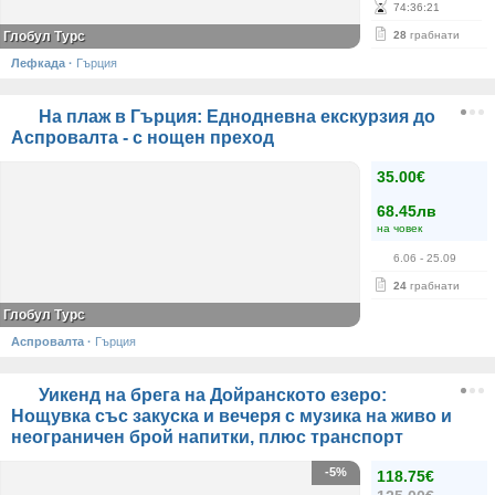
74
:
36
:
21
Глобул Турс
28
грабнати
Лефкада
·
Гърция
На плаж в Гърция: Еднодневна екскурзия до
Аспровалта - с нощен преход
35.00€
68.45лв
на човек
6.06
- 25.09
24
грабнати
Глобул Турс
Аспровалта
·
Гърция
Уикенд на брега на Дойранското езеро:
Нощувка със закуска и вечеря с музика на живо и
неограничен брой напитки, плюс транспорт
-5%
118.75€