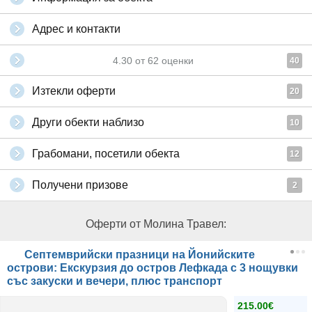
Адрес и контакти
4.30
от
62
оценки
40
Изтекли оферти
20
Други обекти наблизо
10
Грабомани, посетили обекта
12
Получени призове
2
Оферти от Молина Травел:
Септемврийски празници на Йонийските
острови: Екскурзия до остров Лефкада с 3 нощувки
със закуски и вечери, плюс транспорт
215.00€