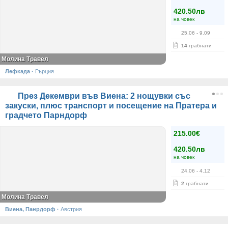
420.50лв
на човек
25.06
- 9.09
14
грабнати
Молина Травел
Лефкада
·
Гърция
През Декември във Виена: 2 нощувки със
закуски, плюс транспорт и посещение на Пратера и
градчето Парндорф
215.00€
420.50лв
на човек
24.06
- 4.12
2
грабнати
Молина Травел
Виена, Панрдорф
·
Австрия