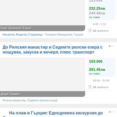
125.00€
232.25лв
244.48лв
на човек
4.03
- 1.11
Four Seasons Travel
22
грабнати
Нигрита, Водоча, Струмица
·
Северна Македония, Гърция
До Рилския манастир и Седемте рилски езера с
нощувка, закуска и вечеря, плюс транспорт
103.00€
201.45лв
на човек
23.04
- 21.08
16
грабнати
Дари Травел
Рилски манастир, Седемте рилски езера
На плаж в Гърция: Еднодневна екскурзия до