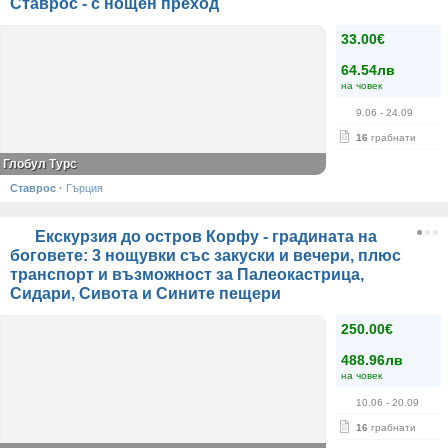
Ставрос - с нощен преход
33.00€
64.54лв
на човек
9.06
- 24.09
16
грабнати
Глобул Турс
Ставрос
·
Гърция
Екскурзия до остров Корфу - градината на
боговете: 3 нощувки със закуски и вечери, плюс
транспорт и възможност за Палеокастрица,
Сидари, Сивота и Сините пещери
250.00€
488.96лв
на човек
10.06
- 20.09
16
грабнати