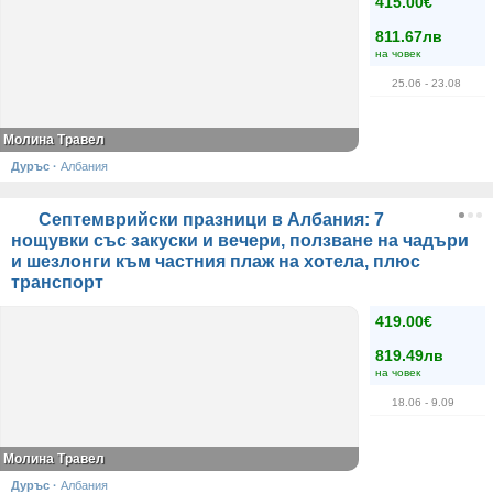
415.00€
811.67лв
на човек
25.06
- 23.08
Молина Травел
Дуръс
·
Албания
Септемврийски празници в Албания: 7
нощувки със закуски и вечери, ползване на чадъри
и шезлонги към частния плаж на хотела, плюс
транспорт
419.00€
819.49лв
на човек
18.06
- 9.09
Молина Травел
Дуръс
·
Албания